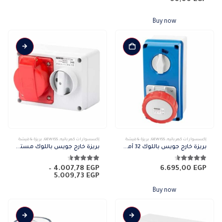
Buy now
هناك
إكسسوارات كهربائيه
,
GEWISS
,
بريزة & فيشة
إكسسوارات كهربائيه
,
GEWISS
,
بريزة & فيشة
العديد
بريزة خارج جويس باللوك 32 أمبير IP67 5P
بريزة خارج جويس باللوك مستطيلة 32 أمبير IP44
من
الأشكال
4.50
من 5
4.50
من 5
–
4.007,78
EGP
6.695,00
EGP
نطاق
5.009,73
EGP
المختلفة
السعر:
لهذا
من
Buy now
المنتج.
خلال
يمكن