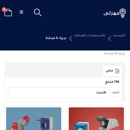
0
الرئيسيه
إكسسوارات كهربائيه
بريزة & فيشة
بريزة & فيشة
منقي
166 منتج
ترتيب