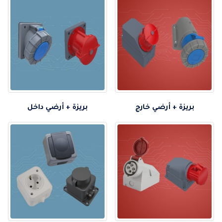
بريزة + أرضي خارج
بريزة + أرضي داخل