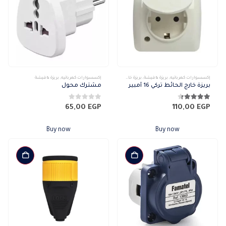
إكسسوارات كهربائيه
,
بريزة & فيشة
,
بريزة خارج
إكسسوارات كهربائيه
,
بريزة & فيشة
بريزة خارج الحائط تركي 16 أمبير
مشترك محول
4.33
من 5
0
من 5
65,00
EGP
110,00
EGP
Buy now
Buy now