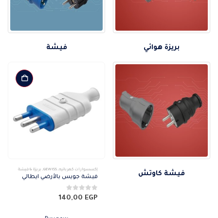
بريزة هوائي
فيشة
إكسسوارات كهربائيه
,
GEWISS
,
بريزة & فيشة
فيشة كاوتش
فيشة جويس بالأرضي ايطالي
0
من 5
140,00
EGP