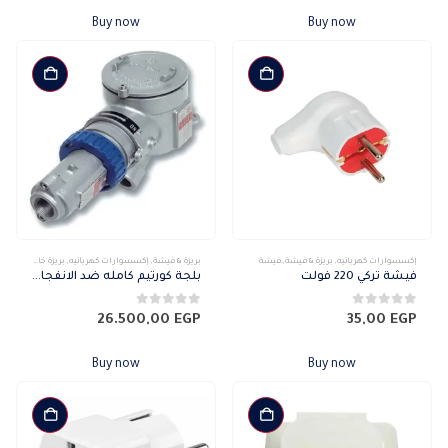
Buy now
Buy now
إكسسوارات كهربائيه
,
بريزة & فيشة
,
فيشة
بريزة & فيشة
,
إكسسوارات كهربائيه
,
بريزة خارج
فيشة تركي 220 فولت
بلجة كورتيم كامله ضد الانفجار 3 بول 16 أمبير
0
من 5
0
من 5
26.500,00
EGP
35,00
EGP
Buy now
Buy now