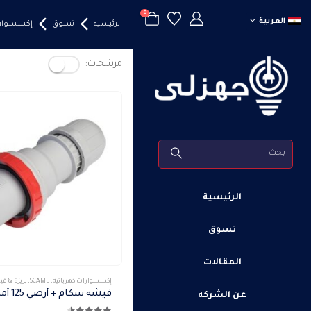
0
العربية
الرئيسيه
تسوق
إكسسوارا
مرشحات:
الرئيسية
تسوق
المقالات
هناك
إكسسوارات كهربائيه
,
SCAME
,
بريزة & ف
العديد
عن الشركه
من