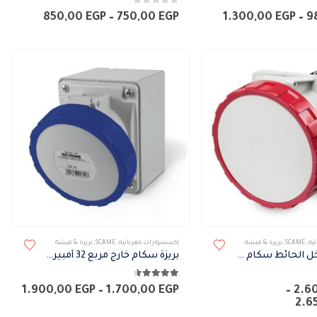
0
من 5
الأشكال
نطاق
نطاق
850,00
EGP
–
750,00
EGP
1.300,00
EGP
–
9
السعر:
السعر:
المختلفة
من
من
لهذا
خلال
خلال
المنتج.
يمكن
اختيار
الخيارات
على
صفحة
المنتج
هناك
يه
,
SCAME
,
بريزة & فيشة
إكسسوارات كهربائيه
,
SCAME
,
بريزة & فيشة
العديد
بريزة دفن داخل الحائط سكام 63 أمبير IP67
بريزة سكام خارج مربع 32 أمبير IP67
من
4.50
من 5
الأشكال
نطا
1.900,00
EGP
–
1.700,00
EGP
–
2.6
نطاق
السع
2.6
المختلفة
السعر:
من