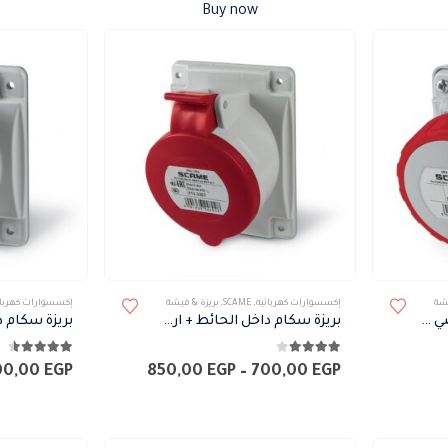
لهذا
Buy now
المنتج.
يمكن
اختيار
الخيارات
على
صفحة
المنتج
هناك
هناك
يشة
إكسسوارات كهربائيه
,
SCAME
,
بريزة & فيشة
إكسسوارات كهربائ
العديد
العديد
بريزة سكام خارج مربع + أرضي 16 أمبير IP67
بريزة سكام داخل الحائط + ارضي 32 أمبير IP44
من
من
4.00
من 5
4.50
من 5
الأشكال
الأشكال
نطاق
00,00
EGP
850,00
EGP
–
700,00
EGP
السعر:
المختلفة
المختلفة
من
لهذا
لهذا
خلال
المنتج.
المنتج.