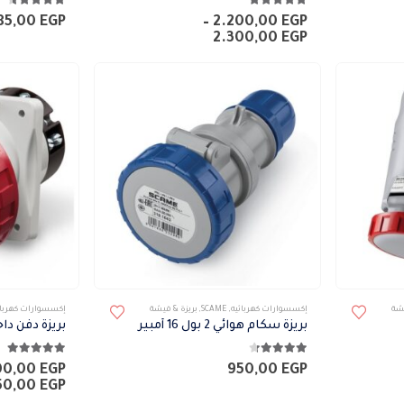
4.75
من 5
4.50
من 5
الأشكال
الأشكال
85,00
EGP
–
2.200,00
EGP
نطاق
2.300,00
EGP
المختلفة
المختلفة
السعر:
لهذا
لهذا
من
المنتج.
المنتج.
خلال
يمكن
يمكن
اختيار
اختيار
الخيارات
الخيارات
على
على
صفحة
صفحة
المنتج
المنتج
هناك
يشة
إكسسوارات كهربائيه
,
SCAME
,
بريزة & فيشة
إكسسوارات كهربائ
العديد
بريزة سكام هوائي 2 بول 16 أمبير
من
4.25
من 5
5.00
من 5
الأشكال
00,00
EGP
950,00
EGP
50,00
EGP
المختلفة