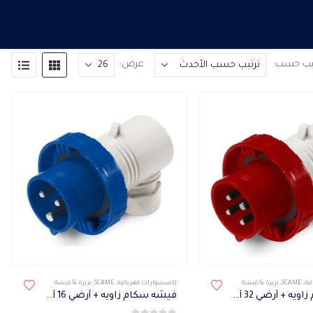
تيب حسب:
عرض:
هناك
يه
,
SCAME
,
بريزة & فيشة
إكسسوارات كهربائيه
,
SCAME
,
بريزة & فيشة
العديد
فيشه سكام زاويه + أرضي 32 أمبير IP67
فيشه سكام زاويه + أرضي 16 أمبير IP67
من