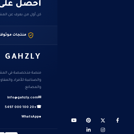
احصل على
كن أول من يعرف عن المنت
منتجات موثوقة
GAHZLY
منصة متخصصة في المنتجا
والصناعية للأفراد والمقا
والمصانع.
info@gahzly.com
✉
+20 100 000 5497
☎
WhatsApp
●