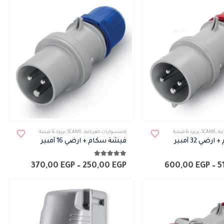
هناك
يه
,
SCAME
,
بريزة & فيشة
إكسسوارات كهربائيه
,
SCAME
,
بريزة & فيشة
العديد
ي 32 أمبير
فيشة سكام + ارضي 16 أمبير
من
5.00
من 5
الأشكال
نطاق
نطاق
370,00
EGP
–
250,00
EGP
600,00
EGP
–
5
السعر:
السعر:
المختلفة
من
من
لهذا
خلال
خلال
المنتج.
يمكن