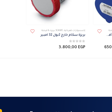
صفحة
المنتج
يشة
إكسسوارات كهربائيه
,
SCAME
,
بريزة & فيشة
بريزة سكام خارج + ارضي 16 أمبير
بريزة سكام خارج 2بول 32 امبير
0
من 5
نطاق
3.800,00
EGP
650
السعر:
من
خلال