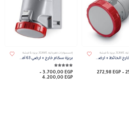
اختيار
الخيارات
على
صفحة
المنتج
هناك
يه
,
SCAME
,
بريزة & فيشة
إكسسوارات كهربائيه
,
SCAME
,
بريزة & فيشة
العديد
بريزة سكام خارج الحائط + ارضي 16 امبير
بريزة سكام خارج + ارضي 63 أمبير
من
5.00
من 5
الأشكال
نطاق
–
3.700,00
EGP
272,98
EGP
–
2
السعر:
نطاق
4.200,00
EGP
المختلفة
من
السعر:
لهذا
من
خلال
المنتج.
خلال
يمكن
اختيار
الخيارات
على