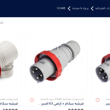
ت كهربائيه
بريزة & فيشة
SCAME
تر
هناك
هناك
يشة
إكسسوارات كهربائيه
,
SCAME
,
بريزة & فيشة
إكسسوارات كهربائ
العديد
العديد
فيشه سكام + أرضي 125 أمبير IP67
فيشه سكام + أرضي 63 أمبير IP67
من
من