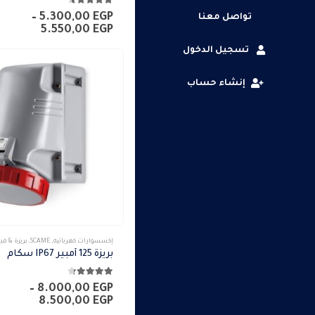
4.50
من 5
الأشكال
–
5.300,00
EGP
تواصل معنا
نطاق
5.550,00
EGP
المختلفة
السعر:
تسجيل الدخول
لهذا
من
المنتج.
خلال
إنشاء حساب
يمكن
اختيار
الخيارات
على
صفحة
المنتج
هناك
إكسسوارات كهربائيه
,
SCAME
,
بريزة & ف
العديد
بريزة 125 أمبير IP67 سكام
من
4.25
من 5
الأشكال
–
8.000,00
EGP
نطاق
8.500,00
EGP
المختلفة
السعر: