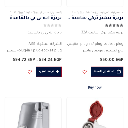
صفحة
المنتج
إكسسوارات كهربائيه
,
بريزة & فيشة
,
بريزة بقاعدة
إكسسوارات كهربائيه
,
بريزة & فيشة
,
بريزة بقاعدة
بريزة بيميز تركي بقاعدة 32A
بريزة ايه بي بي بالقاعدة
5.00
من 5
0
من 5
بريزة بيميز تركي بقاعدة 32A
بريزة ايه بي بي بالقاعدة
plug-in / plug-socket plug- مقبس
الشركة المنتجة : ABB
نوع الجسم : موصل قابس
plug-in / plug-socket plug- مقبس
لون الجسم: احمر
نوع الجسم : موصل قابس
نطاق
594,72
EGP
–
534,24
EGP
850,00
EGP
المادة : بلاستيك
لون الجسم: احمر
السعر:
من
3PIN
المادة : بلاستيك
إضافة إلى السلة
قراءة المزيد
خلال
التصنيف الحالي للتيار (A) : 32 امبير
قاعدة مربعة
درجة…
درجة الحماية :…
Buy now