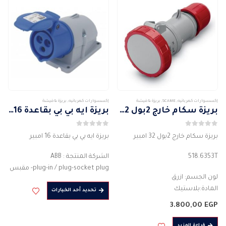
الأشكال
المختلفة
لهذا
المنتج.
يمكن
اختيار
الخيارات
على
صفحة
إكسسوارات كهربائيه
,
SCAME
,
بريزة & فيشة
إكسسوارات كهربائيه
,
بريزة & فيشة
المنتج
بريزة سكام خارج 2بول 32 امبير
بريزة ايه بي بي بقاعدة 16 امبير
0
من 5
0
من 5
بريزة سكام خارج 2بول 32 امبير
بريزة ايه بي بي بقاعدة 16 امبير
518.6353T
الشركة المنتجة : ABB
plug-in / plug-socket plug- مقبس
لون الجسم: ازرق
نوع الجسم : موصل قابس
هناك
المادة:بلاستيك
تحديد أحد الخيارات
لون الجسم: احمر
العديد
التصنيف الحالي للتيار (A) : 32 امبير
المادة : بلاستيك
3.800,00
EGP
من
درجة الحماية : IP44
قاعدة مربعة
الأشكال
عدد الأعمدة : 2P + E
قراءة المزيد