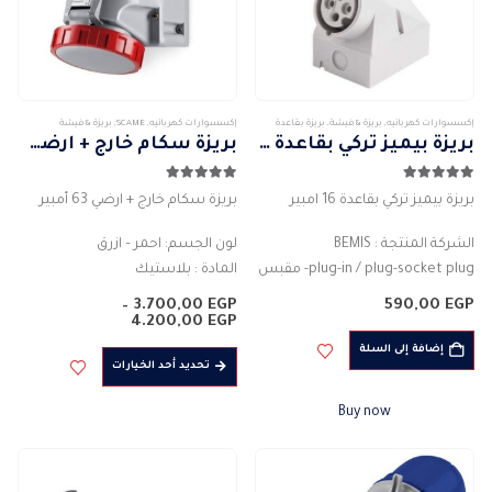
إكسسوارات كهربائيه
,
بريزة & فيشة
,
بريزة بقاعدة
إكسسوارات كهربائيه
,
SCAME
,
بريزة & فيشة
بريزة بيميز تركي بقاعدة 16 امبير
بريزة سكام خارج + ارضي 63 أمبير
5.00
من 5
5.00
من 5
بريزة بيميز تركي بقاعدة 16 امبير
بريزة سكام خارج + ارضي 63 أمبير
الشركة المنتجة : BEMIS
لون الجسم: احمر – ازرق
plug-in / plug-socket plug- مقبس
المادة : بلاستيك
نوع الجسم : موصل قابس
التصنيف الحالي للتيار (A) : 63 امبير
–
3.700,00
EGP
590,00
EGP
لون الجسم: احمر
درجة الحماية : IP67
نطاق
4.200,00
EGP
السعر:
المادة : بلاستيك
2PIN – 3PIN -…
إضافة إلى السلة
من
هناك
تحديد أحد الخيارات
قاعدة مربعة
العديد
خلال
3PIN
من
Buy now
التصنيف…
الأشكال
المختلفة
لهذا