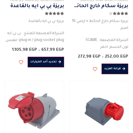
إكسسوارات كهربائيه
,
SCAME
,
بريزة & فيشة
إكسسوارات كهربائيه
,
بريزة & فيشة
,
بريزة بقاعدة
بريزة سكام خارج الحائط + ارضي 16 امبير
بريزة بي بي ايه بالقاعدة
4.00
من 5
5.00
من 5
بريزة سكام خارج الحائط + ارضي 16
بريزة بي بي ايه بالقاعدة
امبير
الشركة المصنعة للمنتج : بى بى ايه
الشركة المصنعة : SCAME
plug-in / plug-socket plug- مقبس
لون الجسم: احمر
نوع الجسم : موصل قابس
نطاق
1.105,98
EGP
–
657,99
EGP
المادة : بلاستيك
لون الجسم: احمر – ازرق
السعر:
نطاق
272,98
EGP
–
252,00
EGP
من
هناك
التصنيف الحالي للتيار (A) : 16 امبير
السعر:
المادة : بلاستيك
تحديد أحد الخيارات
من
العديد
خلال
درجة الحماية : IP67
…
قراءة المزيد
من
خلال
2PIN…
الأشكال
المختلفة
لهذا
المنتج.
يمكن
اختيار
الخيارات
على