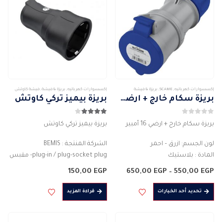
المنتج.
يمكن
اختيار
الخيارات
على
صفحة
المنتج
إكسسوارات كهربائيه
,
SCAME
,
بريزة & فيشة
إكسسوارات كهربائيه
,
بريزة & فيشة
,
فيشة كاوتش
بريزة سكام خارج + ارضي 16 أمبير
بريزة بيميز تركي كاوتش
0
من 5
4.00
من 5
بريزة سكام خارج + ارضي 16 أمبير
بريزة بيميز تركي كاوتش
لون الجسم: ازرق – احمر
الشركة المنتجة : BEMIS
المادة : بلاستيك
plug-in / plug-socket plug- مقبس
التصنيف الحالي للتيار (A) : 16 امبير
نوع الجسم : موصل قابس
نطاق
150,00
EGP
650,00
EGP
–
550,00
EGP
درجة الحماية : IP44
السعر:
لون الجسم : اسود
من
هناك
عدد الأعمدة : 2PIN…
المادة : بلاستيك
تحديد أحد الخيارات
قراءة المزيد
العديد
خلال
2PIN
من
التصنيف الحالي للتيار (A)…