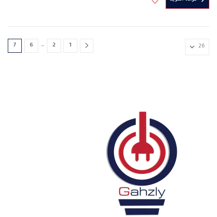
3PIN
المختلفة
المرجع 6H
…
لهذا
…
المنتج.
يمكن
…
7
6
2
1
اختيار
الخيارات
على
صفحة
المنتج