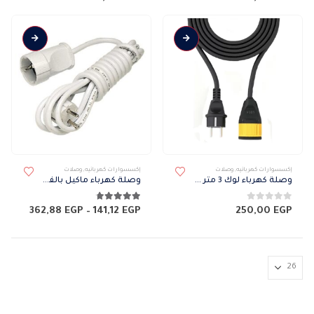
إكسسوارات كهربائيه
,
وصلات
إكسسوارات كهربائيه
,
وصلات
وصلة كهرباء لوك 3 متر بالفيشة والبريزة
وصلة كهرباء ماكيل بالفيشة والبريزة
0
من 5
4.67
من 5
نطاق
362,88
EGP
–
141,12
EGP
250,00
EGP
السعر:
من
خلال