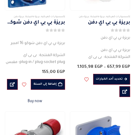
إكسسوارات كهربائيه
,
بريزة & فيشة
,
بريزة دفن
إكسسوارات كهربائيه
,
بريزة & فيشة
,
بريزة دفن
بريزة بي بي اي دفن
بريزة بي بي اي دفن شوكو 16 امبير
0
من 5
0
من 5
بريزة بي بي اي دفن
بريزة بي بي اي دفن شوكو 16 امبير
بريزة بي بي اي دفن
الشركة المنتجة : بى بى اى
الشركة المنتجة : بى بى اى
plug-in / plug-socket plug- مقبس
plug-in / plug-socket plug- مقبس
نطاق
1.105,98
EGP
–
657,99
EGP
نوع الجسم : موصل قابس
نوع الجسم : موصل قابس
السعر:
155,00
EGP
من
لون الجسم: ازرق
هناك
لون الجسم: ابيض
تحديد أحد الخيارات
المادة :…
العديد
خلال
إضافة إلى السلة
المادة…
من
الأشكال
Buy now
المختلفة
لهذا
المنتج.
يمكن
اختيار