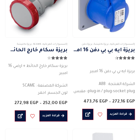
الخيارات
على
صفحة
المنتج
إكسسوارات كهربائيه
,
بريزة & فيشة
,
بريزة دفن
إكسسوارات كهربائيه
,
SCAME
,
بريزة & فيشة
بريزة ايه بي بي دفن 16 امبير
بريزة سكام خارج الحائط + ارضي 16 امبير
4.33
من 5
4.00
من 5
بريزة سكام خارج الحائط + ارضي 16
بريزة ايه بي بي دفن 16 امبير
امبير
الشركة المنتجة : ABB
الشركة المصنعة : SCAME
plug-in / plug-socket plug- مقبس
لون الجسم: احمر
نوع الجسم : موصل قابس
المادة : بلاستيك
نطاق
473,76
EGP
–
272,16
EGP
نطاق
272,98
EGP
–
252,00
EGP
لون الجسم: ابيض
السعر:
التصنيف الحالي للتيار (A) : 16 امبير
السعر:
من
من
المادة : بلاستيك
قراءة المزيد
درجة الحماية : IP67
قراءة المزيد
خلال
قاعدة…
خلال
2PIN…