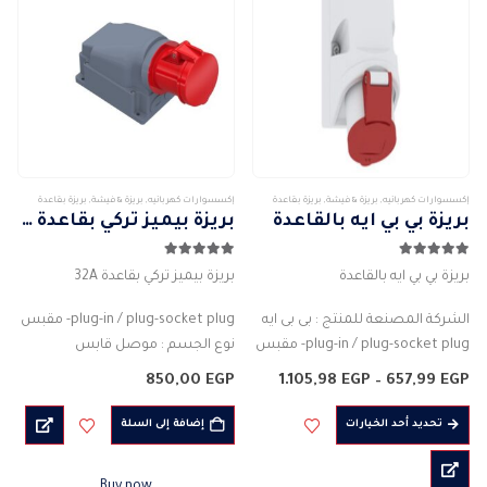
إكسسوارات كهربائيه
,
بريزة & فيشة
,
بريزة بقاعدة
إكسسوارات كهربائيه
,
بريزة & فيشة
,
بريزة بقاعدة
بريزة بي بي ايه بالقاعدة
بريزة بيميز تركي بقاعدة 32A
5.00
من 5
5.00
من 5
بريزة بي بي ايه بالقاعدة
بريزة بيميز تركي بقاعدة 32A
الشركة المصنعة للمنتج : بى بى ايه
plug-in / plug-socket plug- مقبس
plug-in / plug-socket plug- مقبس
نوع الجسم : موصل قابس
نوع الجسم : موصل قابس
لون الجسم: احمر
نطاق
850,00
EGP
1.105,98
EGP
–
657,99
EGP
لون الجسم: احمر – ازرق
السعر:
المادة : بلاستيك
من
هناك
المادة : بلاستيك
3PIN
تحديد أحد الخيارات
إضافة إلى السلة
العديد
خلال
…
التصنيف الحالي للتيار (A) : 32 امبير
من
درجة…
Buy now