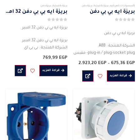
إكسسوارات كهربائيه
,
بريزة & فيشة
,
بريزة دفن
بريزة & فيشة
,
بريزة دفن
بريزة ايه بي بي دفن
بريزة ايه بي بي دفن 32 امبير
0
من 5
0
من 5
بريزة ايه بي بي دفن 32 امبير
بريزة ايه بي بي دفن
بريزة ايه بي بي دفن 32 امبير
الشركة المنتجة : ABB
الشركة المنتجة : بى بى اى
plug-in / plug-socket plug- مقبس
plug-in / plug-socket plug- مقبس
769,99
EGP
نوع الجسم : موصل قابس
نوع الجسم : موصل قابس
نطاق
2.923,20
EGP
–
675,36
EGP
لون الجسم: ابيض
السعر:
…
قراءة المزيد
من
المادة : بلاستيك
قراءة المزيد
خلال
قاعدة مربعة
درجة الحماية …