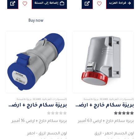
من
المادة : بلاستيك
المادة : بلاستيك
قراءة المزيد
إضافة إلى السلة
خلال
قاعدة مربعة
قاعدة مربعة
درجة الحماية :…
3PIN
Buy now
التصنيف…
إكسسوارات كهربائيه
,
SCAME
,
بريزة & فيشة
إكسسوارات كهربائيه
,
SCAME
,
بريزة & فيشة
بريزة سكام خارج + ارضي 63 أمبير
بريزة سكام خارج + ارضي 16 أمبير
5.00
من 5
0
من 5
بريزة سكام خارج + ارضي 63 أمبير
بريزة سكام خارج + ارضي 16 أمبير
لون الجسم: احمر – ازرق
لون الجسم: ازرق – احمر