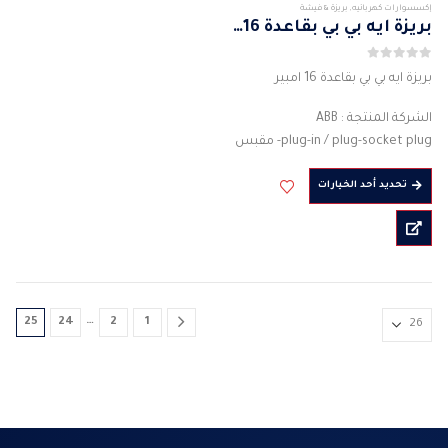
إكسسوارات كهربائيه
,
بريزة & فيشة
بريزة ايه بي بي بقاعدة 16 امبير
0
من 5
بريزة ايه بي بي بقاعدة 16 امبير
الشركة المنتجة : ABB
plug-in / plug-socket plug- مقبس
نوع الجسم : موصل قابس
هناك
تحديد أحد الخيارات
لون الجسم: احمر
العديد
المادة : بلاستيك
من
قاعدة مربعة
الأشكال
3PIN
المختلفة
…
لهذا
المنتج.
…
25
24
2
1
يمكن
اختيار
الخيارات
على
صفحة