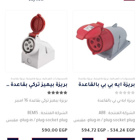
الأشكال
المختلفة
لهذا
المنتج.
يمكن
اختيار
الخيارات
على
صفحة
المنتج
إكسسوارات كهربائيه
,
بريزة & فيشة
,
بريزة بقاعدة
إكسسوارات كهربائيه
,
بريزة & فيشة
,
بريزة بقاعدة
بريزة ايه بي بي بالقاعدة
بريزة بيميز تركي بقاعدة 16 امبير
0
من 5
5.00
من 5
بريزة ايه بي بي بالقاعدة
بريزة بيميز تركي بقاعدة 16 امبير
الشركة المنتجة : ABB
الشركة المنتجة : BEMIS
plug-in / plug-socket plug- مقبس
plug-in / plug-socket plug- مقبس
نوع الجسم : موصل قابس
نوع الجسم : موصل قابس
نطاق
590,00
EGP
594,72
EGP
–
534,24
EGP
لون الجسم: احمر
السعر:
لون الجسم: احمر