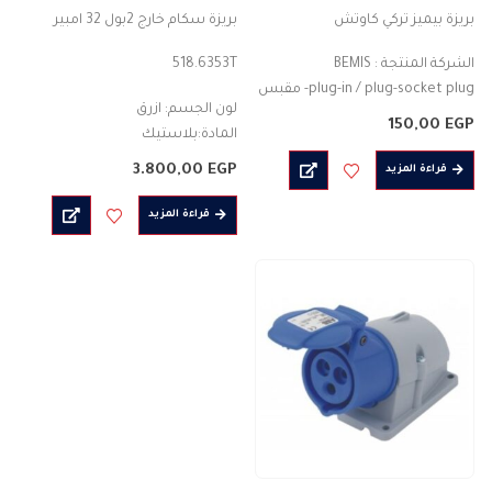
4.00
من 5
0
من 5
بريزة بيميز تركي كاوتش
بريزة سكام خارج 2بول 32 امبير
الشركة المنتجة : BEMIS
518.6353T
plug-in / plug-socket plug- مقبس
لون الجسم: ازرق
نوع الجسم : موصل قابس
150,00
EGP
المادة:بلاستيك
لون الجسم : اسود
التصنيف الحالي للتيار (A) : 32 امبير
المادة : بلاستيك
3.800,00
EGP
قراءة المزيد
درجة الحماية : IP44
2PIN
عدد الأعمدة : 2P + E
قراءة المزيد
التصنيف الحالي للتيار (A)…
المرجع 6H
…