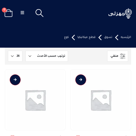
0
الرئيسيه
تسوق
قطع ميكانيكيا
كوع
منقي