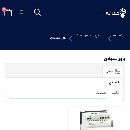
0
الرئيسيه
قواطع و أجهزة تحكم
باور سبلاى
باور سبلاى
منقي
1 منتج
ترتيب