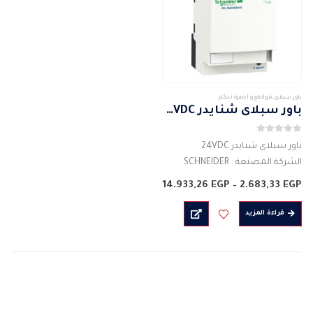
باور سبلاى
,
قواطع و أجهزة تحكم
باور سبلاى شنايدر 24VDC
0
من 5
باور سبلاى شنايدر 24VDC
الشركة المصنعة : SCHNEIDER
الالوان : الابيض
نطاق
14.933,26
EGP
–
2.683,33
EGP
الشكل : مستطيل الشكل
السعر:
من
المادة:بلاستيك
قراءة المزيد
خلال
وصف : باور سبلاى
التصنيف الحالي للتيار :240 أ – 100
أمبير
الجهد…