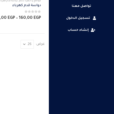
قواطع و أجهزة تحكم
,
دواسة قدم كهرباء
العديد
دواسة قدم كهرباء
تواصل معنا
من
0
من 5
الأشكال
,00
EGP
–
160,00
EGP
تسجيل الدخول
المختلفة
لهذا
إنشاء حساب
المنتج.
يمكن
عرض:
اختيار
الخيارات
على
صفحة
المنتج