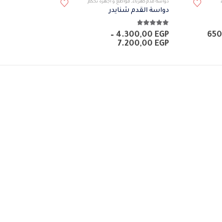
دواسة قدم كهرباء
,
قواطع و أجهزة تحكم
دواسة القدم شنايدر
4.75
من 5
نطاق
–
4.300,00
EGP
650
السعر:
نطاق
7.200,00
EGP
من
السعر:
من
خلال
خلال