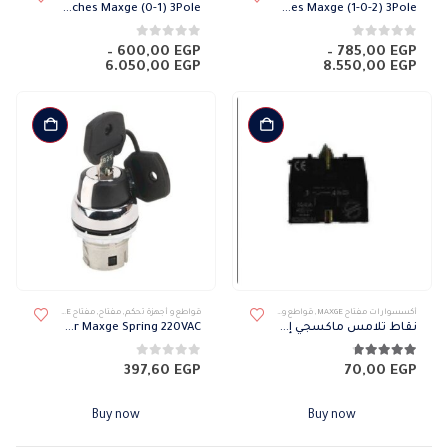
العديد
العديد
Rotary Isolator Switches Maxge (0-1) 3Pole
Rotary Isolator Switches Maxge (1-0-2) 3Pole
من
من
الأشكال
الأشكال
0
من 5
0
من 5
–
600,00
EGP
–
785,00
EGP
نطاق
نطاق
6.050,00
EGP
8.550,00
EGP
المختلفة
المختلفة
السعر:
السعر:
لهذا
لهذا
من
من
المنتج.
المنتج.
خلال
خلال
يمكن
يمكن
اختيار
اختيار
الخيارات
الخيارات
على
على
صفحة
صفحة
المنتج
المنتج
أكسسوارات مفتاح MAXGE
,
قواطع و أجهزة تحكم
,
مفتاح
,
مفتاح MAXGE
قواطع و أجهزة تحكم
,
مفتاح
,
مفتاح MAXGE
نقاط تلامس ماكسجي إضافية
Metal IIIuminated Selector Maxge Spring 220VAC
4.67
من 5
0
من 5
397,60
EGP
70,00
EGP
Buy now
Buy now