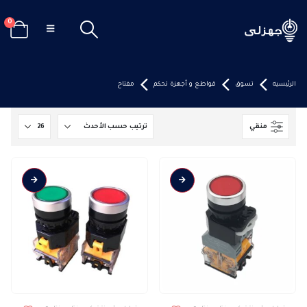
0
الرئيسيه
تسوق
قواطع و أجهزة تحكم
مفتاح
منقي
هناك
هناك