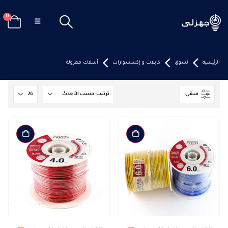
0
الرئيسيه
تسوق
كابلات و إكسسوارات
أسلاك معزولة
منقي