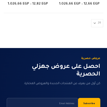
الأشكال
الأشكال
4.33
من 5
4.50
من 5
نطاق
نطاق
1.026,66
EGP
–
12,82
EGP
1.026,66
EGP
–
12,66
EGP
السعر:
السعر
المختلفة
المختلفة
من
من
لهذا
لهذا
خلال
خلال
المنتج.
المنتج.
يمكن
يمكن
اختيار
اختيار
الخيارات
الخيارات
على
على
صفحة
صفحة
المنتج
المنتج
عروض حصرية
احصل على عروض جهزلي
الحصرية
كن أول من يعرف عن المنتجات الجديدة والعروض المختارة.