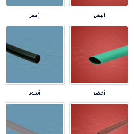
أبيض
أحمر
أخضر
أسود