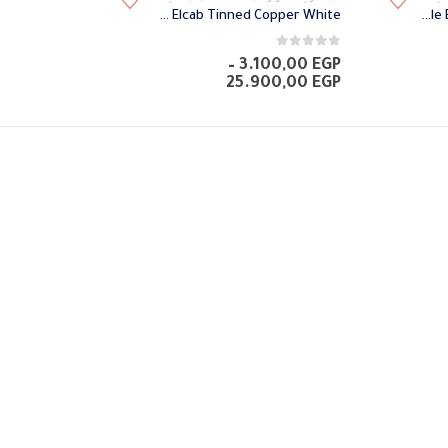
العديد
Fiberglass Cable Elcab Tinned Copper White
Fiberglass Cable Elcab Tinned Copper Color
من
0
من 5
الأشكال
–
3.100,00
EGP
نطاق
25.900,00
EGP
المختلفة
:
السعر:
لهذا
من
المنتج.
خلال
يمكن
اختيار
الخيارات
على
صفحة
المنتج