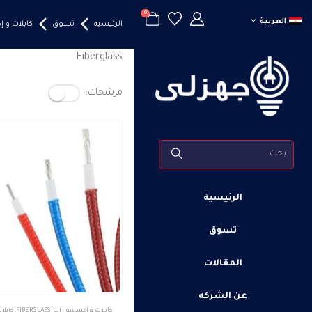
0
العربية
الرئيسيه
تسوق
كابلات و 
Fiberglass
مرشحات:
الرئيسية
تسوق
المقالات
عن الشركه
هناك
كابلات و إكسسوارات
,
FIBERGLASS
,
كابلات إت