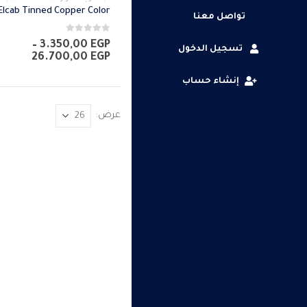
العديد
تواصل معنا
من
0
من 5
الأشكال
–
3.350,00
EGP
تسجيل الدخول
نطاق
26.700,00
EGP
المختلفة
السعر
لهذا
من
إنشاء حساب
المنتج.
خلال
يمكن
عرض:
اختيار
الخيارات
على
صفحة
المنتج