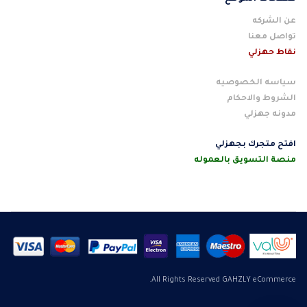
عن الشركه
تواصل معنا
نقاط حهزلي
سياسه الخصوصيه
الشروط والاحكام
مدونه جهزلي
افتح متجرك بجهزلي
منصة التسويق بالعموله
All Rights Reserved GAHZLY eCommerce.