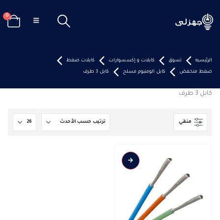
0
الرئيسيه
تسوق
كابلات و إكسسوارات
كابلات ضغط
ضغط منخفض
كابل الومنيوم مسلح
كابل 3 طرف
كابل 3 طرف
منقي