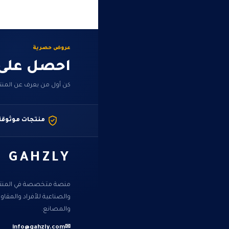
عروض حصرية
احصل على
كن أول من يعرف عن المنت
منتجات موثوقة
GAHZLY
منصة متخصصة في المنتجا
والصناعية للأفراد والمقا
والمصانع.
info@gahzly.com
✉