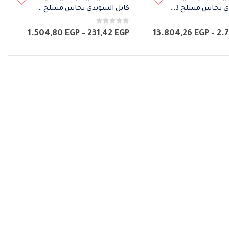
العديد
كابل السويدي نحاس مسلح 3 طرف
كابل السويدي نحاس مسلح 4 طرف
من
0
من 5
الأشكال
نطاق
نطاق
1.504,80
EGP
–
231,42
EGP
13.804,26
EGP
–
2.
السعر:
السعر:
المختلفة
من
من
لهذا
خلال
خلال
المنتج.
يمكن
اختيار
الخيارات
على
صفحة
المنتج