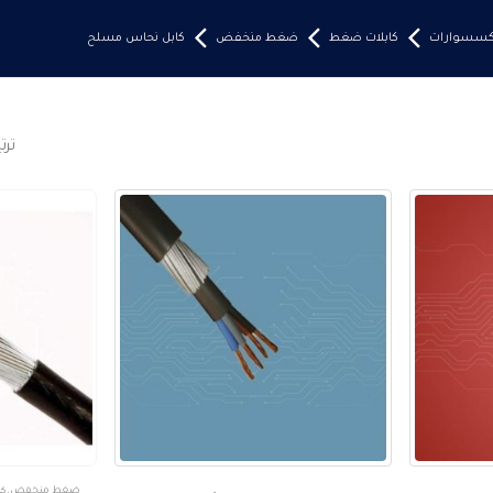
إكسسوارات
كابلات ضغط
ضغط منخفض
كابل نحاس مسلح
تر
هناك
ضغط منخفض
,
كاب