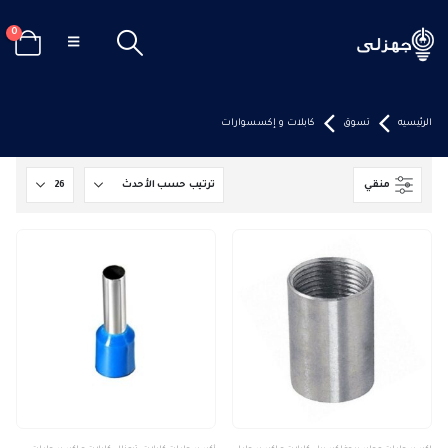
0
الرئيسيه
تسوق
كابلات و إكسسوارات
منقي