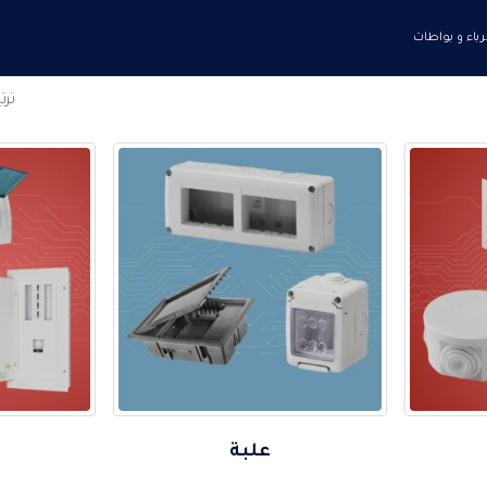
باء و بواطات
تر
علبة