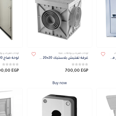
ء
لوحات كهرباء و بواطات
,
علبة
لوحات كهرباء و بو
لوحة خطوط كلاسيكو 3 فاز مينيتشر بالعمومي 12 خط
غرفة تفتيش بلاستيك 20×20 سم
لوحة صاج 30×25 مصري
0
من 5
0
من 5
00,00
EGP
700,00
EGP
Buy now