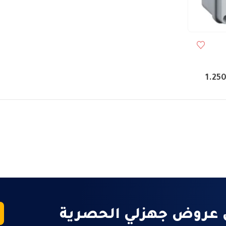
نطاق
1.25
السعر:
من
خلال
 عروض جهزلي الحصرية