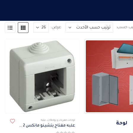
تيب حسب:
عرض:
لوحات كهرباء و بواطات
,
علبة
لوحة
علبه مفتاح بتشينو ماتكس 2 فتحة