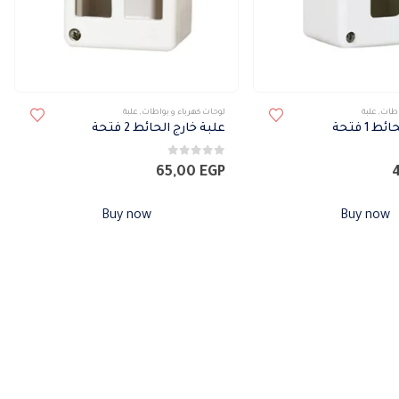
اطات
,
علبة
لوحات كهرباء و بواطات
,
علبة
 1 فتحة
علبة خارج الحائط 2 فتحة
0
من 5
65,00
EGP
Buy now
Buy now