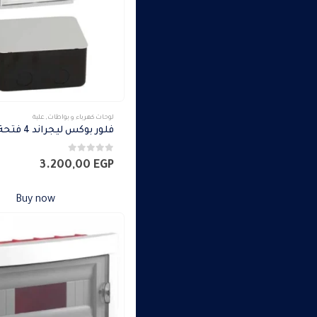
لوحات كهرباء و بواطات
,
علبة
فلور بوكس ليجراند 4 فتحة
0
من 5
3.200,00
EGP
Buy now