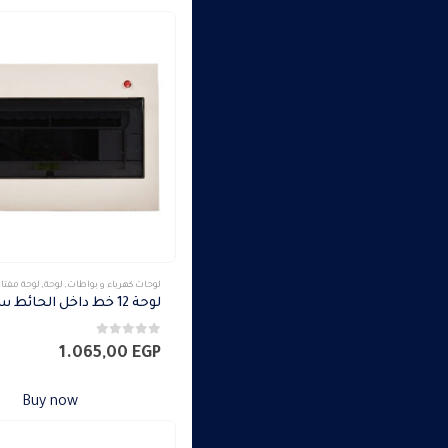
لوحات كهرباء و بواطات
,
لوحة
,
لوحة مفتا
0
من 5
1.065,00
EGP
Buy now