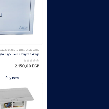
لوحات كهرباء و بواطات
,
لوحة
,
لوحة كهربا
0
من 5
2.150,00
EGP
Buy now