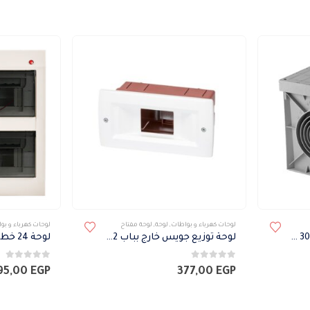
لوحات كهرباء و بواطات
,
لوحة
,
لوحة مفتاح
لوحات كهرباء و بو
غرفة تفتيش بلاستيك 30×30 سم
لوحة توزيع جويس خارج بباب 2 خط IP40
0
من 5
0
من 5
195,00
EGP
377,00
EGP