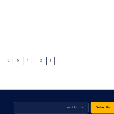
…
5
4
2
1