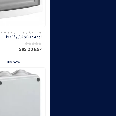
لوحات كهرباء و بواطات
,
لوحة
,
لوحة مفتا
لوحة مفتاح تركي 12 خط
0
من 5
595,00
EGP
Buy now