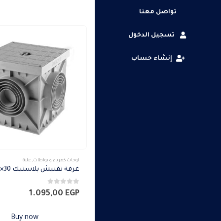
تواصل معنا
تسجيل الدخول
إنشاء حساب
لوحات كهرباء و بواطات
,
علبة
0
من 5
1.095,00
EGP
Buy now