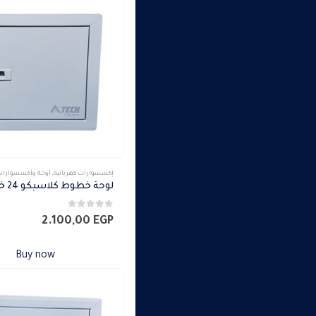
إكسسوارات كهربائيه
,
أوجة وأكسسواراته
0
من 5
2.100,00
EGP
Buy now