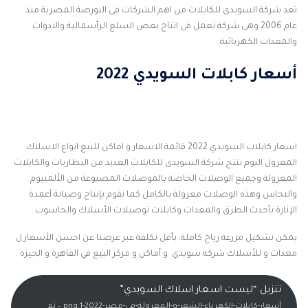
تعد شركة السويدى للكابلات من اهم الشركات فى البورصة المصرية منذ
عام 2006 وهى شركة تعمل فى انتاج بعض السلع الرأسمالية والادوات
والمعدات الكهربائية.
أسعار كابلات السويدي 2022
اسعار كابلات السويدي 2022 قائمة الاسعار و اماكن للبيع انواع الاسلاك
المعزول اليوم تنتج شركة السويدى للكابلات العديد من البطاريات والكابلات
المعزولة وجميع الوصلات الخاصة بالموصلات المصنوعة من الألمنيوم
والنحاس وهذه الوصلات معزولة بالكامل كما تقوم بإنتاج وصيانة أعمدة
الإنارة بأحدث الطرق والمعدات وكابلات توصيلات الأسلاك والحاسوب.
يمكن تشكيل مزرعة رياح كاملة. بأقل تكلفة عبر عرضنا عن احسن الأسعار ل
معدات و للأسلاك شركه سويدي و أماكن و مركز البيع في القاهرة و الجيزه .
تنزيل “ليست اسعار اسلاك السويدي”
أسعار-كابلات-الكهرباء-الشعر-و-المعزولة-في-مصر-2022-1.png – تم