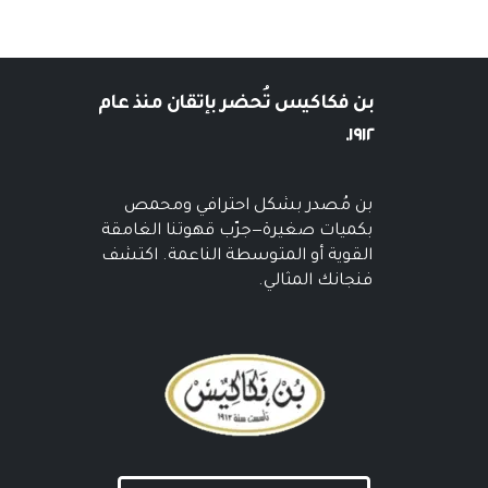
بن فكاكيس
تُحضر بإتقان منذ عام
١٩١٢.
بن مُصدر بشكل احترافي ومحمص
بكميات صغيرة—جرّب قهوتنا الغامقة
القوية أو المتوسطة الناعمة. اكتشف
فنجانك المثالي.