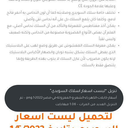
الكتابة على الرول الذي يوضع به سلك السويدي تكون واضحة وغامقة
وعليها علامة الجودة CE.
تختلف خامة سلك السويدي وصلابته كما أن لون النحاس به أحمر فاتح
لامع، وكلما كان يلمع السلك دل على أنه نحاس نقي وأصلي.
يمكن أخذ مغناطيس للمعرفة والتأكد من أن السلك نحاس أصلي، مع
العلم أن بعض الأنواع المضروبة مصنوعة من النحاس ولكنه ضعيف
وليس نقياً.
يمكن معرفة السلك المغشوش عن طريق وضع لهب علي البلاستيك
الذي يغطى السلك بشكل يشبه ذوبان وانصهار الأكياس البلاستيك
لإنه يكون مضروب لأن عازل السلك لا يذوب بهذه الطريقة وإنما
يلتصق فقط بالسلك.
تنزيل “ليست اسعار اسلاك السويدي”
أسعار-كابلات-الكهرباء-الشعر-و-المعزولة-في-مصر-2022-1.png – تم
التنزيل العديد من المرات – 1.06 ميغابايت
لتحميل ليست اسعار