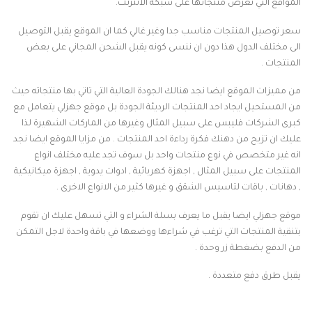
المواقع التي تعرض منتجاتها على شبكة الانترنت.
سعر توصيل المنتجات مناسب جدا وغير غالي كما ان الموقع يقبل التوصيل
الى مختلف الدول هذا دون ان ننسى كونه يقبل الشحن المجاني على بعض
المنتجات .
من مميزات الموقع ايضا نجد هنالك الجودة العالية التي تاتي بها منتجاته حيث
من المستحيل ايجاد احد المنتجات الرديئة الجودة بل موقع جهزلي يتعامل مع
كبرى الشركات فليبس على سبيل المثال وغيرها من الماركات الشهيرة لذا
عليك ان تزيح من دهنك فكرة رداءة احد المنتجات . من مزايا الموقع ايضا نجد
انه غير متخصص في نوع منتجات واحد بل سوف تجد عليه مختلف انواع
المنتجات على سبيل المثال , اجهزة كهربائية , ادوات يدوية , اجهزة ميكانيكية
, دهانات , باقات لتاسيس الشقق و غيرها كثير من الانواع الاخرى .
موقع جهزلي ايضا يقبل ما يعرف بسلة الشراء و التي تسهل عليك ان تقوم
بتنقية المنتجات التي ترغب في شراءها ووضعها في باقة واحدة لاجل التمكن
من الدفع بضغطة زر وحدة .
يقبل طرق دفع متعددة .