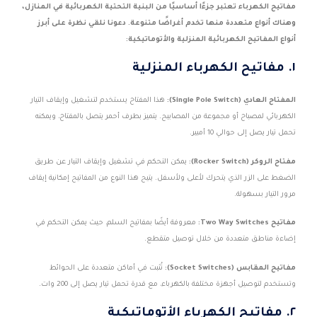
مفاتيح الكهرباء تعتبر جزءًا أساسيًا من البنية التحتية الكهربائية في المنازل،
وهناك أنواع متعددة منها تخدم أغراضًا متنوعة. دعونا نلقي نظرة على أبرز
أنواع المفاتيح الكهربائية المنزلية والأتوماتيكية:
١. مفاتيح الكهرباء المنزلية
المفتاح العادي (Single Pole Switch):
هذا المفتاح يستخدم لتشغيل وإيقاف التيار
الكهربائي لمصباح أو مجموعة من المصابيح. يتميز بطرف أحمر يتصل بالمفتاح، ويمكنه
تحمل تيار يصل إلى حوالي 10 أمبير.
مفتاح الروكر (Rocker Switch):
يمكن التحكم في تشغيل وإيقاف التيار عن طريق
الضغط على الزر الذي يتحرك لأعلى ولأسفل. يتيح هذا النوع من المفاتيح إمكانية إيقاف
مرور التيار بسهولة.
مفاتيح Two Way Switches:
معروفة أيضًا بمفاتيح السلم، حيث يمكن التحكم في
إضاءة مناطق متعددة من خلال توصيل متقطع.
مفاتيح المقابس (Socket Switches):
تُثبت في أماكن متعددة على الحوائط
وتستخدم لتوصيل أجهزة مختلفة بالكهرباء، مع قدرة تحمل تيار يصل إلى 200 وات.
٢. مفاتيح الكهرباء الأتوماتيكية