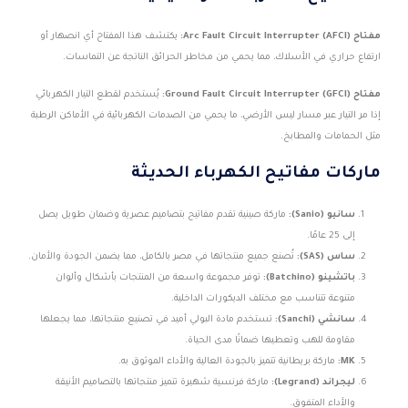
مفتاح Arc Fault Circuit Interrupter (AFCI):
يكتشف هذا المفتاح أي انصهار أو
ارتفاع حراري في الأسلاك، مما يحمي من مخاطر الحرائق الناتجة عن التماسات.
مفتاح Ground Fault Circuit Interrupter (GFCI):
يُستخدم لقطع التيار الكهربائي
إذا مر التيار عبر مسار ليس الأرضي، ما يحمي من الصدمات الكهربائية في الأماكن الرطبة
مثل الحمامات والمطابخ.
ماركات مفاتيح الكهرباء الحديثة
سانيو (Sanio):
ماركة صينية تقدم مفاتيح بتصاميم عصرية وضمان طويل يصل
إلى 25 عامًا.
ساس (SAS):
تُصنع جميع منتجاتها في مصر بالكامل، مما يضمن الجودة والأمان.
باتشينو (Batchino):
توفر مجموعة واسعة من المنتجات بأشكال وألوان
متنوعة تتناسب مع مختلف الديكورات الداخلية.
سانشي (Sanchi):
تستخدم مادة البولي أميد في تصنيع منتجاتها، مما يجعلها
مقاومة للهب وتعطيها ضمانًا مدى الحياة.
MK:
ماركة بريطانية تتميز بالجودة العالية والأداء الموثوق به.
ليجراند (Legrand):
ماركة فرنسية شهيرة تتميز منتجاتها بالتصاميم الأنيقة
والأداء المتفوق.