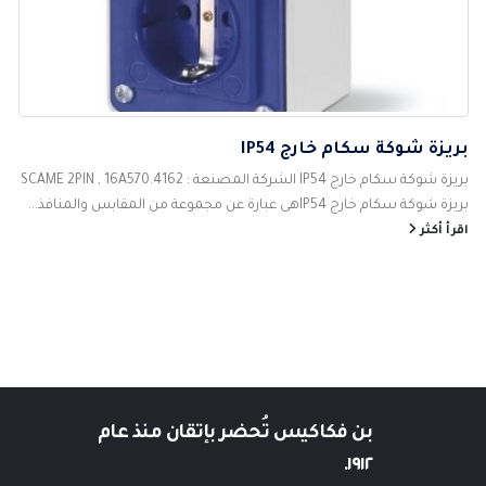
بريزة شوكة سكام خارج IP54
بريزة شوكة سكام خارج IP54 الشركة المصنعة : SCAME 2PIN , 16A570.4162
بريزة شوكة سكام خارج IP54هى عبارة عن مجموعة من المقابس والمنافذ...
اقرأ أكثر
بن فكاكيس
تُحضر بإتقان منذ عام
١٩١٢.