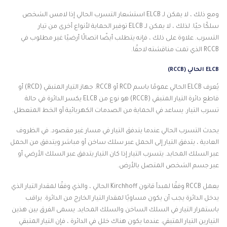
ومع ذلك ، لا يمكن لـ ELCB استشعار التسرب الحالي إذا لامس الشخص
سلكًا حيًا. لذلك ، لا يمكن لـ ELCB توفير الحماية لأنواع أخرى من تيار
التسرب. علاوة على ذلك ، فإنه يتطلب أيضًا اتصالًا أرضيًا غير مطلوب في
RCCB الذي تمت مناقشته لاحقًا.
ELCB الحالي (RCCB)
يُعرف ELCB الحالي عمومًا باسم RCD أو RCCB. جهاز التيار المتبقي (RCD) أو
قاطع دائرة التيار المتبقي (RCCB) هو نوع من ELCB يكسر الدائرة في حالة
تسرب التيار. يساعد في الحماية من الصدمات الكهربائية أو الخط المتعطل.
يحدث التسرب الحالي عندما يتدفق التيار في مسار غير مقصود. في الظروف
العادية ، يتدفق التيار إلى الحمل عبر سلك ساخن أو مباشر ويتدفق من الحمل
عبر السلك المحايد. يتسرب التيار إذا كان التيار يتدفق عبر السلك الأرضي أو
عبر جسم الشخص المتصل بالأرض.
يعمل RCCB وفقًا لمبدأ قانون Kirchhoff الحالي ، والذي وفقًا لمقدار التيار الذي
يدخل الدائرة يجب أن يكون مساويًا لمقدار التيار الخارج من الدائرة. يراقب
باستمرار التيار في السلك الساخن والسلك المحايد. يسمى الفرق بين هذين
التيارين التيار المتبقي. عندما يكون هناك خلل في الدائرة ، فإن التيار المتبقي