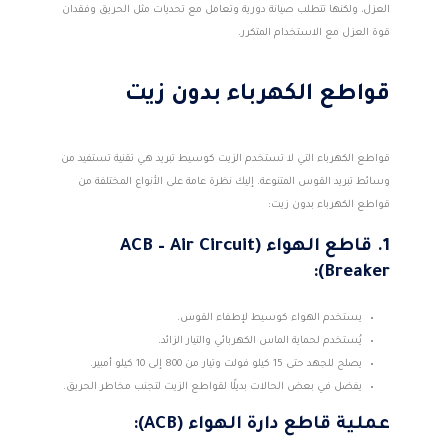
العزل، ولكنها تتطلب صيانة دورية وتعامل مع تحديات مثل الحريق وفقدان
قوة العزل مع الاستخدام المتكرر.
قواطع الكهرباء بدون زيت
قواطع الكهرباء التي لا تستخدم الزيت كوسيط تبريد هي تقنية تستفيد من
وسائط تبريد القوس المتنوعة. إليك نظرة عامة على الأنواع المختلفة من
قواطع الكهرباء بدون زيت:
1. قاطع الهواء (ACB – Air Circuit
Breaker):
يستخدم الهواء كوسيط لإطفاء القوس.
يُستخدم لحماية الماس الكهربائي والتيار الزائد.
يصلح للجهد حتى 15 كيلو فولت وتيار من 800 إلى 10 كيلو أمبير.
يفضل في بعض الحالات بديلًا لقواطع الزيت لتجنب مخاطر الحريق.
عملية قاطع دارة الهواء (ACB):