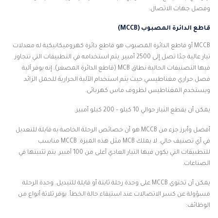
وفصل جهات الاتصال.
قاطع الدائرة المصبوب (MCCB)
MCCB أو قاطع الدائرة المصبوب هو قاطع دائرة كهروميكانيكية له معدلات
تيار عالية جدًا تصل إلى 2500 أمبير. يتم استخدامه في التطبيقات التي تتجاوز
فيها التصنيفات الحالية نطاق MCB (قاطع الدائرة المصغر). إنه يوفر آلية
فصل حراري مغناطيسي حيث يتم استخدام الآلية الحرارية للحمل الزائد
ويستخدم المغناطيس لظروف ماس كهربائى.
يمكن أن يقطع التيار حوالي 10 كيلو – 200 كيلو أمبير.
أفضل وأبرز جزء من MCCB هو أن خصائص الرحلة الخاصة به قابلة للتعديل
في أي تصنيف حالي. لا يملك MCB مثل هذه الميزة. MCCB مناسب
للتطبيقات التي يكون فيها التيار العادي أعلى من 100 أمبير. يتم تثبيتها في
الصناعات.
يمكن أن تحتوي MCCB على وحدة رحلة ثابتة أو قابلة للتبديل. وحدة الرحلة
مسؤولة عن كسر الاتصالات عند استيفاء حالة الخطأ. يوفر ثلاثة أنواع من
الوظائف: