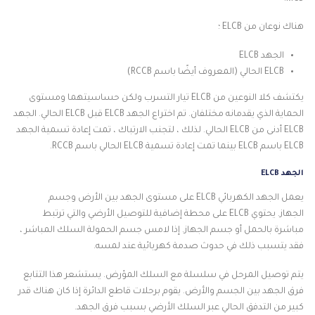
هناك نوعان من ELCB ؛
الجهد ELCB
ELCB الحالي (المعروف أيضًا باسم RCCB)
يكتشف كلا النوعين من ELCB تيار التسرب ولكن حساسيتهما ومستوى
الحماية الذي يقدمانه مختلفان. تم اختراع الجهد ELCB قبل ELCB الحالي. الجهد
ELCB أدنى من ELCB الحالي. لذلك ، لتجنب الارتباك ، تمت إعادة تسمية الجهد
ELCB باسم ELCB بينما تمت إعادة تسمية ELCB الحالي باسم RCCB.
الجهد ELCB
يعمل الجهد الكهربائي ELCB على مستوى الجهد بين الأرض وجسم
الجهاز. يحتوي ELCB على محطة إضافية للتوصيل الأرضي والتي ترتبط
مباشرة بالحمل أو جسم الجهاز. إذا لامس جسم الحمولة السلك المباشر ،
فقد يتسبب ذلك في حدوث صدمة كهربائية عند لمسه.
يتم توصيل المرحل في سلسلة مع السلك المؤرض. يستشعر هذا التتابع
فرق الجهد بين الجسم والأرض. يقوم برحلات قاطع الدائرة إذا كان هناك قدر
كبير من التدفق الحالي عبر السلك الأرضي بسبب فرق الجهد.