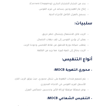
يحد من انتشار الانتشار الجاري (Current Chopping).
إنتاج غاز الهيدروجين يساعد في تبريد القوس.
يسمح بالعزل الكامل للأجزاء الحية.
سلبيات:
الزيت قابل للاشتعال ويشكل خطر حريق.
يمكن أن يؤدي القوس إلى تلف جهات الاتصال.
يتطلب صيانة دورية للتحقق من نقاط التلامس وجودة الزيت.
الزيت يحتاج إلى كمية كبيرة، مما يزيد من التكلفة.
أنواع التنفيس:
–
محوري التهوية MOCB:
يتم تصميم فتحات التهوية على شكل محوري، حيث ينزلق الزيت البارد
للأسفل لتبريد القوس في الاتجاه المحوري.
يوفر ضغطًا مرتفعًا لإزالة التأين وتحسين خصائص العزل.
–
التنفيس الشعاعي MOCB: