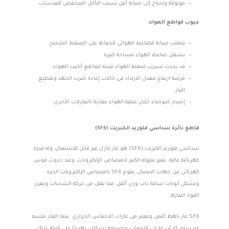
موثوقة وتحتاج إلى صيانة أقل بسبب التآكل المنخفض للعدسات.
عيوب قواطع الهواء:
يتطلب صيانة للضاغط الهوائي للحفاظ على الضغط الصحيح.
يشغل ضاغط الهواء مساحة كبيرة.
قد يحدث تسرب ضغط الهواء نتيجة لتقاطع أنابيب الهواء.
فرصة ارتفاع معدل الارتداد في حالات إعادة ضرب الجهد وتقطيع
التيار.
إصدار ضوضاء خلال عملية الهواء مقارنة بالعازلات الأخرى
قاطع دائرة سداسي فلوريد الكبريت (SF6)
سداسي فلوريد الكبريت (SF6) هو غاز عازل غير قابل للاشتعال، وله قدرة
كهربائية عالية. يتميز بميوله الكبير لامتصاص الإلكترونات، وعند حدوث قوس
كهربائي بين جهات الاتصال، يقوم SF6 بامتصاص الإلكترونات الحرة
ويشكل أيونات سالبة ذات وزن أثقل، مما يقلل من حركة الشحنات ويعزز
القوة العازلة.
SF6 غاز باهظ الثمن ويعتبر من غازات الاحتباس الحراري. بينما الغاز نفسه
غير سام، إلا أن غازات الانبعاث وتصنيعه يشكلان تهديدًا على البيئة. لذلك،