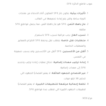
عيوب قاطع الدائرة SF6:
تأثيرات بيئية:
يتكون غاز SF6 المتكون أثناء الانحناء من منتجات
ثانوية سامة، ولكن يتم إعادة تجميعها في الغالب.
غاز باهظ الثمن:
SF6 هو غاز باهظ الثمن، مما يجعل قواطع SF6
مكلفة.
تسرب الغاز:
يجب مراقبة تسرب SF6 باستمرار.
متطلبات نقل خاصة:
يتطلب نقل وحفظ SF6 الالتزام بالمعايير
والمتطلبات الخاصة.
أثقل من الأكسجين:
SF6 أثقل من الأكسجين وقد يسبب صعوبة
في التنفس.
إعادة تركيب معدات إضافية:
تحتاج عمليات إعادة تركيب وتجديد
SF6 إلى معدات إضافية.
غير اقتصادي للجهود الفائقة:
لا يعتبر اقتصاديًا للجهود التي
تتجاوز 38 كيلو فولت.
تكلفة إجمالية مرتفعة للتطبيقات الكبيرة:
لا يعتبر اقتصاديًا
لتطبيقات الجهود الكبيرة التي تتطلب عدة قواطع SF6.
مزايا VCB: