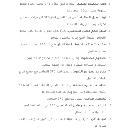
وقت الانحناء القصير:
يتميز قاطع الدائرة SF6 بوقت انحناء قصير
لسرعة فصل الدائرة الكهربائية.
قوة العزل العالية:
تصل قوة العزل لغاز SF6 إلى مرات عدة من
الهواء، وتزيد مع زيادة الضغط.
صغر حجم فصل التلامس:
نظرًا لقوة العزل العالية، يكون فصل
التلامس صغيرًا لمنع إعادة تشغيل القوس.
إمكانيات متقدمة لمقاطعة التيار:
يتيح غاز SF6 إمكانيات كبيرة
لمقاطعة التيار.
تصميم مضغوط:
يتميز SF6 CB بتصميم مضغوط، مما يتيح
استخدام مساحة صغيرة ويقلل من تكلفة التثبيت.
مقاومة لظواهر التحويل:
يمكن لغاز SF6 التعامل مع جميع أنواع
ظواهر التحويل.
نظام غاز بدائرة مغلقة:
يتيح نظام الدائرة المغلقة استخدام SF6
بشكل مستدام وبيئي، مع إمكانية إعادة استخدامه.
تشغيل صامت:
تعمل قواطع SF6 بصمت.
غاز غير سام وغير قابل للاشتعال:
SF6 في حالته النقية ليس
سامًا ولا قابلاً للاشتعال.
صيانة أقل:
نظرًا لأن تشغيله لا يتسبب في تكوين شوائب، يتطلب
صيانة أقل.