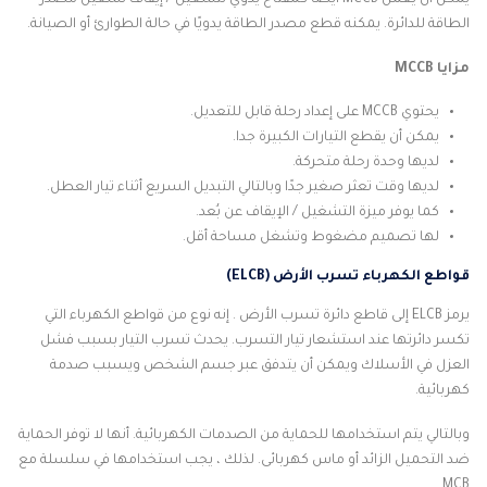
يمكن أن يعمل MCCB أيضًا كمفتاح يدوي لتشغيل / إيقاف تشغيل مصدر
الطاقة للدائرة. يمكنه قطع مصدر الطاقة يدويًا في حالة الطوارئ أو الصيانة.
مزايا MCCB
يحتوي MCCB على إعداد رحلة قابل للتعديل.
يمكن أن يقطع التيارات الكبيرة جدا.
لديها وحدة رحلة متحركة.
لديها وقت تعثر صغير جدًا وبالتالي التبديل السريع أثناء تيار العطل.
كما يوفر ميزة التشغيل / الإيقاف عن بُعد.
لها تصميم مضغوط وتشغل مساحة أقل.
قواطع الكهرباء تسرب الأرض (ELCB)
يرمز ELCB إلى قاطع دائرة تسرب الأرض . إنه نوع من قواطع الكهرباء التي
تكسر دائرتها عند استشعار تيار التسرب. يحدث تسرب التيار بسبب فشل
العزل في الأسلاك ويمكن أن يتدفق عبر جسم الشخص ويسبب صدمة
كهربائية.
وبالتالي يتم استخدامها للحماية من الصدمات الكهربائية. أنها لا توفر الحماية
ضد التحميل الزائد أو ماس كهربائى. لذلك ، يجب استخدامها في سلسلة مع
MCB.