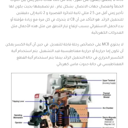
MCB لا ينطلق (يغلق) على الفور ، بدلاً من ذلك هناك تأخير زمني بين حدوث
الخطأ وانفصال جهات الاتصال. بشكل عام ، تم تصميمها بحيث يكون لها
تأخير زمني أقل من 2.5 مللي ثانية للدائرة القصيرة و 2 ثانية إلى دقيقتين
للتحميل الزائد. هو التأكد من أن CB لا يتحرك في كل مرة مع زيادة مؤقتة أو
بدء الحمل الاستقرائي بسبب ارتفاع تيار التدفق من مثل هذه الأحمال مثل
المحركات الكهربائية.
لا يحتوي MCB على خصائص رحلة قابلة للتعديل. في حين أن آلية الكسر يمكن
أن تكون إما حرارية أو حرارية مغناطيسية قيد التشغيل. يتم استخدام آلية
التكسير الحراري في حالة التحميل الزائد بينما يتم استخدام آلية القطع
المغناطيسي في حالة حدوث ماس كهربائي.