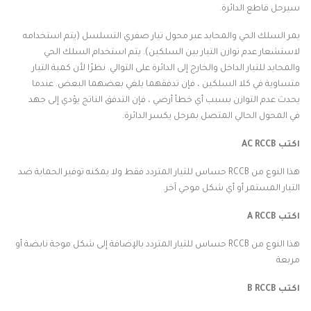
سيرحل قاطع الدائرة.
يمر السلك الحي والمحايد عبر محول تيار صفري التسلسل (يتم استخدامه
لاستشعار عدم توازن التيار بين السلكين). يتم استخدام السلك الحي
والمحايد للتيار الداخل والخارج إلى الدائرة على التوالي. نظرًا لأن كمية التيار
متساوية في كلا السلكين ، فإن تدفقهما يلغي بعضهما البعض. عندما
يحدث عدم التوازن بسبب أي خطأ أرضي ، فإن التدفق الناتج يؤدي إلى جهد
في المحول الحالي المتصل بمرحل يكسر الدائرة.
اكتب AC RCCB
هذا النوع من RCCB حساس للتيار المتردد فقط ولا يمكنه توفير الحماية ضد
التيار المستمر أو أي شكل موجي آخر.
اكتب A RCCB
هذا النوع من RCCB حساس للتيار المتردد بالإضافة إلى شكل موجة نابضة أو
مربعة
اكتب B RCCB