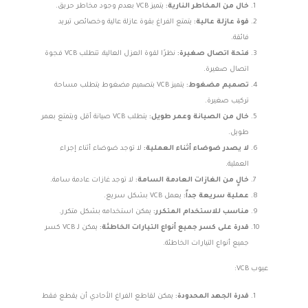
خال من المخاطر النارية:
يتميز VCB بعدم وجود مخاطر حريق.
قوة عازلة عالية:
يتمتع الفراغ بقوة عازلة عالية وخصائص تبريد
فائقة.
فتحة اتصال صغيرة:
نظرًا لقوة العزل العالية، تتطلب VCB فجوة
اتصال صغيرة.
تصميم مضغوط:
يتميز VCB بتصميم مضغوط يتطلب مساحة
تركيب صغيرة.
خال من الصيانة وعمر طويل:
يتطلب VCB صيانة أقل ويتمتع بعمر
طويل.
لا يصدر ضوضاء أثناء العملية:
لا توجد ضوضاء أثناء إجراء
العملية.
خالٍ من الغازات العادمة السامة:
لا توجد غازات عادمة سامة.
عملية سريعة جداً:
يعمل VCB بشكل سريع.
مناسب للاستخدام المتكرر:
يمكن استخدامه بشكل متكرر.
قدرة على كسر جميع أنواع التيارات الخاطئة:
يمكن لـ VCB كسر
جميع أنواع التيارات الخاطئة.
عيوب VCB:
قدرة الجهد المحدودة:
يمكن لقاطع الفراغ الأحادي أن يقطع فقط