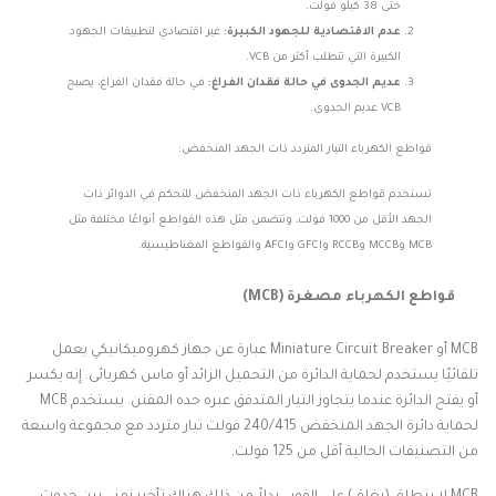
حتى 38 كيلو فولت.
عدم الاقتصادية للجهود الكبيرة:
غير اقتصادي لتطبيقات الجهود
الكبيرة التي تتطلب أكثر من VCB.
عديم الجدوى في حالة فقدان الفراغ:
في حالة فقدان الفراغ، يصبح
VCB عديم الجدوى.
قواطع الكهرباء التيار المتردد ذات الجهد المنخفض:
تستخدم قواطع الكهرباء ذات الجهد المنخفض للتحكم في الدوائر ذات
الجهد الأقل من 1000 فولت، وتتضمن مثل هذه القواطع أنواعًا مختلفة مثل
MCB وMCCB وRCCB وGFCI وAFCI والقواطع المغناطيسية.
قواطع الكهرباء مصغرة (MCB)
MCB أو Miniature Circuit Breaker عبارة عن جهاز كهروميكانيكي يعمل
تلقائيًا يستخدم لحماية الدائرة من التحميل الزائد أو ماس كهربائى. إنه يكسر
أو يفتح الدائرة عندما يتجاوز التيار المتدفق عبره حده المقنن. يستخدم MCB
لحماية دائرة الجهد المنخفض 240/415 فولت تيار متردد مع مجموعة واسعة
من التصنيفات الحالية أقل من 125 فولت.