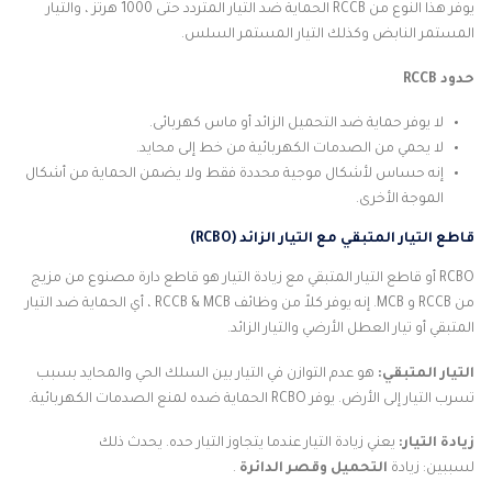
يوفر هذا النوع من RCCB الحماية ضد التيار المتردد حتى 1000 هرتز ، والتيار
المستمر النابض وكذلك التيار المستمر السلس.
حدود RCCB
لا يوفر حماية ضد التحميل الزائد أو ماس كهربائى.
لا يحمي من الصدمات الكهربائية من خط إلى محايد.
إنه حساس لأشكال موجية محددة فقط ولا يضمن الحماية من أشكال
الموجة الأخرى.
قاطع التيار المتبقي مع التيار الزائد (RCBO)
RCBO أو قاطع التيار المتبقي مع زيادة التيار هو قاطع دارة مصنوع من مزيج
من RCCB و MCB. إنه يوفر كلاً من وظائف RCCB & MCB ، أي الحماية ضد التيار
المتبقي أو تيار العطل الأرضي والتيار الزائد.
التيار المتبقي:
هو عدم التوازن في التيار بين السلك الحي والمحايد بسبب
تسرب التيار إلى الأرض. يوفر RCBO الحماية ضده لمنع الصدمات الكهربائية.
زيادة التيار:
يعني زيادة التيار عندما يتجاوز التيار حده. يحدث ذلك
لسببين: زيادة
التحميل
وقصر الدائرة
.