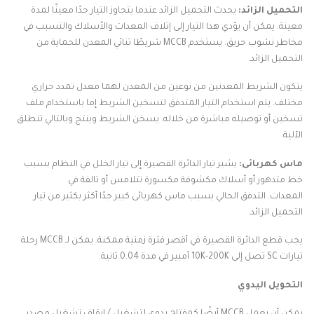
التحميل الزائد:
يحدث التحميل الزائد عندما يتجاوز التيار حدًا معينًا لمدة
معينة. يمكن أن يؤدي هذا التيار إلى إتلاف المعدات والأسلاك والتسبب في
مخاطر نشوب حريق. يستخدم MCCB شريطًا ثنائي المعدن للحماية من
التحميل الزائد.
يتكون الشريط المعدنين من نوعين من المعدن لهما معدل تمدد حراري
مختلف. يتم استخدام التيار المتدفق لتسخين الشريط إما باستخدام ملف
تسخين أو توصيله مباشرة من خلاله. يسخن الشريط وينتج وبالتالي تنطلق
الآلية.
ماس كهربائى:
يشير تيار الدائرة القصيرة إلى تيار الخلل في النظام بسبب
خط متدهور أو أسلاك مكشوفة مكسورة تتلامس أو تالفة في
المعدات. التدفق الحالي بسبب ماس كهربائى كبير جدًا أكثر بكثير من تيار
التحميل الزائد.
يجب قطع الدائرة القصيرة في أقصر فترة زمنية ممكنة. يمكن لـ MCCB رحلة
تيارات SC تصل إلى 10K-200K أمبير في مدة 0.04 ثانية.
التحويل اليدوي