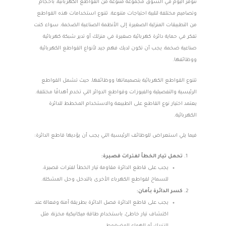
تتوفر اليوم في السوق مجموعة متنوعة من القواطع الكهربائية، بأحجام
وتصاميم مختلفة لتلبية احتياجات متنوعة. تتنوع استخدامات هذه القواطع
من التطبيقات المنزلية الصغيرة إلى الأنظمة الصناعية الضخمة. سواء كنت
تفكر في حماية دائرة كهربائية صغيرة في منزلك أو تدير شبكة كهربائية
صناعية ضخمة، يجب أن تكون لديك فهم جيد لأنواع القواطع الكهربائية
ووظائفها.
تتنوع القواطع الكهربائية بتصميماتها ووظائفها، حيث تشمل القواطع
الرئيسية والتفصيلية والفيوزات وقواطع الدوائر التي تخدم أهدافًا مختلفة.
يعتمد اختيار نوع القاطع على الطبيعة والاستخدام المخطط للدائرة
الكهربائية.
فيما يلي استعراض للوظائف الرئيسية التي يجب أن يؤديها قاطع الدائرة:
تحمل تيار الخطأ لفترات قصيرة:
يجب على قاطع الدائرة مقاومة تيار الخطأ لفترات قصيرة،
للسماح لقواطع الكهرباء الأخرى بالتدخل وحل المشكلة.
كسر الدائرة بأمان:
يجب على قاطع الدائرة فصل الدائرة بطريقة آمنة وفعالة عند
اكتشاف تيار خاطئ، باستخدام طاقة ميكانيكية مخزنة، مثل