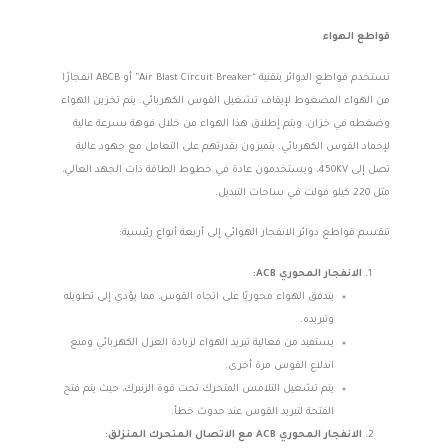
قواطع الهواء
تستخدم قواطع الدوائر بتقنية “Air Blast Circuit Breaker” أو ABCB انفجارًا
من الهواء المضغوط لإيقاف تشغيل القوس الكهربائي. يتم تخزين الهواء
وضغطه في خزان، ويتم إطلاق هذا الهواء من خلال فوهة بسرعة عالية
لإخماد القوس الكهربائي. يتميزون بقدرتهم على التعامل مع جهود عالية
تصل إلى 450KV، ويستخدمون عادة في خطوط الطاقة ذات الجهد العالي،
مثل 220 كيلو فولت في ساحات التبديل.
تنقسم قواطع دوائر الانفجار الهوائي إلى أربعة أنواع رئيسية:
الانفجار المحوري ACB:
يتدفق الهواء محوريًا على اتجاه القوس، مما يؤدي إلى تطويله
وتبريده.
يستفيد من فعالية تبريد الهواء لزيادة العزل الكهربائي ومنع
اندلاع القوس مرة أخرى.
يتم تشغيل التلامس المتحرك تحت قوة الزنبرك، حيث يتم فتح
الفتحة لتبريد القوس عند حدوث خطأ.
الانفجار المحوري ACB مع الاتصال المتحرك المنزلق: