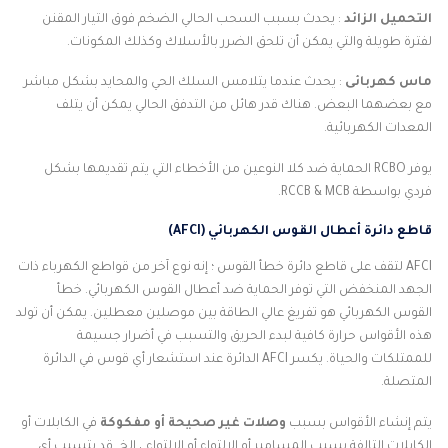
التحميل الزائد
: يحدث بسبب السحب الحالي الضخم فوق التيار المقنن
لفترة طويلة والتي يمكن أن تلحق الضرر بالأسلاك وكذلك المكونات.
ماس كهربائى
: يحدث عندما يتلامس السلك الحي والمحايد بشكل مباشر
مع بعضهما البعض. هناك قدر هائل من التدفق الحالي يمكن أن يتلف
المعدات الكهربائية.
يوفر RCBO الحماية ضد كلا النوعين من الأخطاء التي يتم تقديمها بشكل
فردي بواسطة RCCB & MCB.
قاطع دائرة أعطال القوس الكهربائي (AFCI)
AFCI لتقف على قاطع دائرة خطأ القوس ؛ إنه نوع آخر من قواطع الكهرباء ذات
الجهد المنخفض التي توفر الحماية ضد أعطال القوس الكهربائي. خطأ
القوس الكهربائي هو تفريغ عالي الطاقة بين موصلين معطلين. يمكن أن تولد
هذه الأقواس حرارة كافية لبدء الحريق والتسبب في أضرار جسيمة
للممتلكات والحياة. يكسر AFCI الدائرة عند استشعار أي قوس في الدائرة
المتصلة.
يتم إنشاء الأقواس بسبب
وصلات غير صحيحة أو مفكوكة
في الكابلات أو
الكابلات التالفة بسبب المسامير أو الالتواء أو الالتواء ، إلخ. قد يتسبب أي