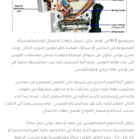
يتم وضع MCB في غلاف عازل. تتصل جهات الاتصال الثابتة والمتحركة
المصنوعة من النحاس أو سبائك الفضة بالمحطتين للتزويد الحالي. يوجد
مجرى قوس يتكون من صفائح موصلة متعددة تسمى مقسمات القوس
التي تبدد طاقة القوس. بينما آلية التشغيل كما تمت مناقشتها سابقاً هي
من نوعين هما حراري ومغناطيسي.
تتكون آلية التعثر الحراري من شريط ثنائي المعدن (مصنوع من معدنين
مختلفين لهما تمدد حراري مختلف) عادة ما يكون مصنوعًا من الفولاذ
والنحاس ويستخدم لكسر الدائرة في حالة التحميل الزائد. عندما يبدأ الحد
الحالي المقدر أعلاه بالتدفق عبر الشريط المعدني ، فإنه يسخن ويبدأ في التمدد
بسبب انحنائه وتشغيل المزلاج لفصل جهات الاتصال.
تتكون آلية التعثر المغناطيسي من ملف أو ملف لولبي ينتج مجالًا
مغناطيسيًا عندما يتدفق التيار خلاله. في حالة وجود دائرة كهربائية قصيرة أو
تيار عالي جدًا ، ينتج الملف اللولبي مجالًا مغناطيسيًا قويًا لسحب الرافعة