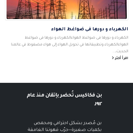
الكهرباء و دورها فى ضواغط الهواء
الكهرباء و دورها فى ضواغط الهواءالكهرباء و دورها فى ضواغط
الهواءالكهرباء وتطبيقاتها في تحويل الهواء إلى هواء مضغوط في عالمنا
الحديث،...
اقرأ أكثر
بن فكاكيس
تُحضر بإتقان منذ عام
١٩١٢.
بن مُصدر بشكل احترافي ومحمص
بكميات صغيرة—جرّب قهوتنا الغامقة