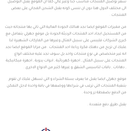
سعر توصيل المنتجات مناسب جدا وغير غالي كما ان الموقع يقبل التوصيل
الى مختلف الدول هذا دون ان ننسى كونه يقبل الشحن المجاني على بعض
المنتجات .
من مميزات الموقع ايضا نجد هنالك الجودة العالية التي تاتي بها منتجاته حيث
من المستحيل ايجاد احد المنتجات الرديئة الجودة بل موقع جهزلي يتعامل مع
كبرى الشركات فليبس على سبيل المثال وغيرها من الماركات الشهيرة لذا
عليك ان تزيح من دهنك فكرة رداءة احد المنتجات . من مزايا الموقع ايضا نجد
انه غير متخصص في نوع منتجات واحد بل سوف تجد عليه مختلف انواع
المنتجات على سبيل المثال , اجهزة كهربائية , ادوات يدوية , اجهزة ميكانيكية
, دهانات , باقات لتاسيس الشقق و غيرها كثير من الانواع الاخرى .
موقع جهزلي ايضا يقبل ما يعرف بسلة الشراء و التي تسهل عليك ان تقوم
بتنقية المنتجات التي ترغب في شراءها ووضعها في باقة واحدة لاجل التمكن
من الدفع بضغطة زر وحدة .
يقبل طرق دفع متعددة .