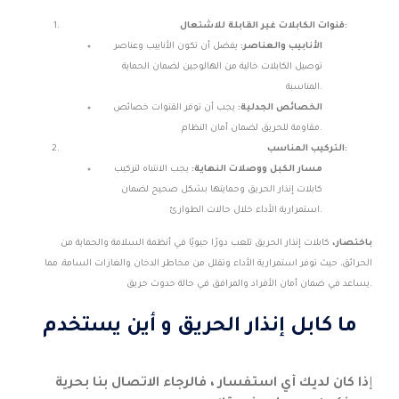
قنوات الكابلات غير القابلة للاشتعال:
الأنابيب والعناصر:
يفضل أن تكون الأنابيب وعناصر
توصيل الكابلات خالية من الهالوجين لضمان الحماية
المناسبة.
الخصائص الجدلية:
يجب أن توفر القنوات خصائص
مقاومة للحريق لضمان أمان النظام.
التركيب المناسب:
مسار الكبل ووصلات النهاية:
يجب الانتباه لتركيب
كابلات إنذار الحريق وحمايتها بشكل صحيح لضمان
استمرارية الأداء خلال حالات الطوارئ.
باختصار،
كابلات إنذار الحريق تلعب دورًا حيويًا في أنظمة السلامة والحماية من
الحرائق، حيث توفر استمرارية الأداء وتقلل من مخاطر الدخان والغازات السامة، مما
يساعد في ضمان أمان الأفراد والمرافق في حالة حدوث حريق.
ما كابل إنذار الحريق و أين يستخدم
إ
ذا كان لديك أي استفسار ، فالرجاء الاتصال بنا بحرية