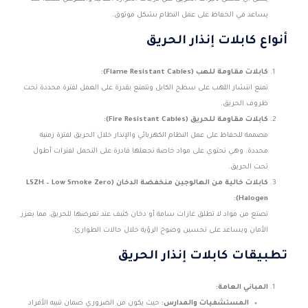
يساعد في الحفاظ على عمل النظام بشكل موثوق.
أنواع كابلات إنذار الحريق
كابلات مقاومة للهب (Flame Resistant Cables):
تمنع انتشار اللهب على سطح الكابل وتتمتع بقدرة على العمل لفترة محددة تحت
ظروف الحريق.
كابلات مقاومة للحريق (Fire Resistant Cables):
مصممة للحفاظ على عمل النظام الكهربائي والإنذار خلال الحريق لفترة زمنية
محددة. وهي تحتوي على مواد خاصة تجعلها قادرة على التحمل لفترات أطول
تحت الحريق.
كابلات خالية من الهالوجين منخفضة الدخان (LSZH – Low Smoke Zero
Halogen):
تصنع من مواد لا تطلق غازات سامة أو دخان كثيف عند تعرضها للحريق، مما يعزز
الأمان ويساعد على تحسين وضوح الرؤية خلال حالات الطوارئ.
تطبيقات كابلات إنذار الحريق
المباني العامة:
المستشفيات والمدارس:
حيث يكون من الضروري ضمان تنبيه الأفراد