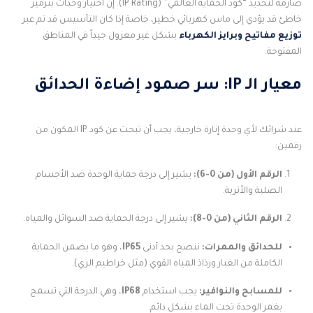
صارمة لتحديد “كود الحماية العالمي” (IP Rating). إن اختيار وحدات بترميز
خاطئ قد يؤدي إلى ماس كهربائي خطير، خاصة إذا كان التأسيس قد تم عبر
توزيع مفاتيح وبرايز الكهرباء
بشكل غير معزول جيداً في المناطق
المفتوحة.
معيار الـ IP: سر صمود إضاءة الحدائق
عند شرائك لأي وحدة إنارة خارجية، يجب أن تبحث عن كود IP المكون من
رقمين:
الرقم الأول (من 0-6):
يشير إلى درجة حماية الوحدة ضد الأجسام
الصلبة والأتربة.
الرقم الثاني (من 0-8):
يشير إلى درجة الحماية ضد السوائل والمياه.
للحدائق والممرات:
ننصح بحد أدنى
IP65
، وهو ما يضمن الحماية
الكاملة من الغبار ورذاذ المياه القوي (مثل خراطيم الري).
للمسابح والنوافير:
يجب استخدام
IP68
، وهي الدرجة التي تسمح
بغمر الوحدة تحت الماء بشكل دائم.