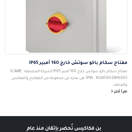
مفتاح سكام باكو سوتش خارج 160 أمبير IP65
مفتاح سكام باكو سوتش خارج 160 أمبير IP65 الشركة المصنعة : SCAME
3PIN , 160A590.EM16003 هى عبارة عن مجموعة من المفاتيح والمقابس
والمنافذ...
اقرأ أكثر
بن فكاكيس
تُحضر بإتقان منذ عام