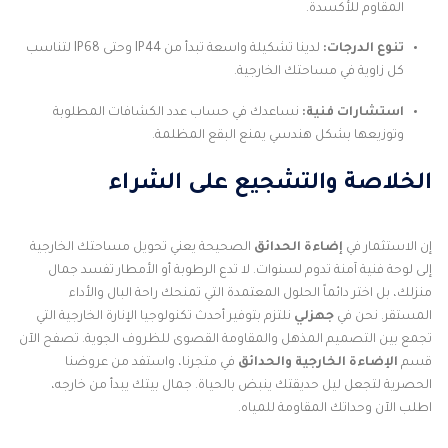
المقاوم للأكسدة.
تنوع الدرجات:
لدينا تشكيلة واسعة تبدأ من IP44 وحتى IP68 لتناسب
كل زاوية في مساحتك الخارجية.
استشارات فنية:
نساعدك في حساب عدد الكشافات المطلوبة
وتوزيعها بشكل هندسي يمنع البقع المظلمة.
الخلاصة والتشجيع على الشراء
إن الاستثمار في
إضاءة الحدائق
الصحيحة يعني تحويل مساحتك الخارجية
إلى لوحة فنية آمنة تدوم لسنوات. لا تدع الرطوبة أو الأمطار تفسد جمال
منزلك، بل اختر دائماً الحلول المعتمدة التي تمنحك راحة البال والأداء
المستقر. نحن في
جهزلي
نلتزم بتوفير أحدث تكنولوجيا الإنارة الخارجية التي
تجمع بين التصميم المذهل والمقاومة القصوى للظروف الجوية. تصفح الآن
قسم
الإضاءة الخارجية والحدائق
في متجرنا، واستفد من عروضنا
الحصرية لتجعل ليل حديقتك ينبض بالحياة. جمال بيتك يبدأ من خارجه،
اطلب الآن وحداتك المقاومة للمياه.