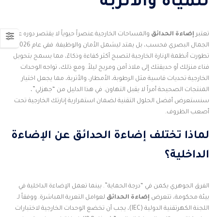
للمياه والأتربة
تعتبر
إضاءة الحدائق
والمساحات الخارجية عنصراً حيوياً لا يقتصر دوره على
الجمال البصري فحسب، بل يمتد ليشمل الأمان والوظيفة. ففي عام 2026،
تطورت أنظمة الإنارة الخارجية لتصبح أكثر كفاءة وذكاءً، مما يسمح بتحويل
فناء منزلك أو حديقتك إلى ملاذ آمن ومريح ليلاً. ومع ذلك، تواجه الوحدات
الخارجية تحديات قاسية مثل الرطوبة، الأمطار، والأتربة، مما يجعل اختيار
المنتجات الصحيحة أمراً لا يقبل التهاون. في هذا الدليل من “جهزلي”،
سنستعرض أفضل الحلول التقنية لضمان استمرارية إنارتك الخارجية تحت
أصعب الظروف.
لماذا تختلف إضاءة الحدائق عن الإضاءة
الداخلية؟
الفرق الجوهري يكمن في “درجة الحماية”. بينما تعمل الإضاءة الداخلية في
بيئة محكومة، تتعرض
إضاءة الحدائق
لعوامل التعرية المباشرة. ووفقاً لـ
اللجنة الكهرتقنية الدولية (IEC)، يجب أن تخضع الوحدات الخارجية لاختبارات