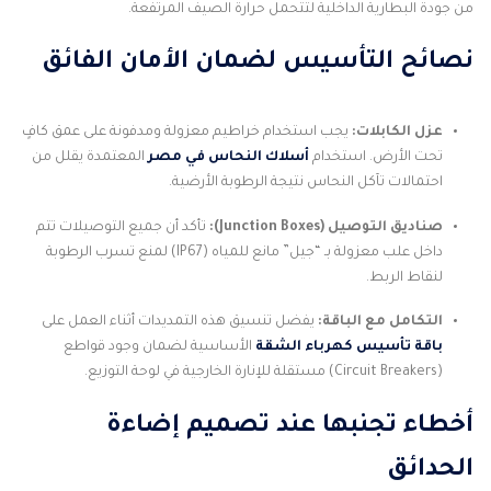
من جودة البطارية الداخلية لتتحمل حرارة الصيف المرتفعة.
نصائح التأسيس لضمان الأمان الفائق
عزل الكابلات:
يجب استخدام خراطيم معزولة ومدفونة على عمق كافٍ
تحت الأرض. استخدام
أسلاك النحاس في مصر
المعتمدة يقلل من
احتمالات تآكل النحاس نتيجة الرطوبة الأرضية.
صناديق التوصيل (Junction Boxes):
تأكد أن جميع التوصيلات تتم
داخل علب معزولة بـ “جيل” مانع للمياه (IP67) لمنع تسرب الرطوبة
لنقاط الربط.
التكامل مع الباقة:
يفضل تنسيق هذه التمديدات أثناء العمل على
باقة تأسيس كهرباء الشقة
الأساسية لضمان وجود قواطع
(Circuit Breakers) مستقلة للإنارة الخارجية في لوحة التوزيع.
أخطاء تجنبها عند تصميم إضاءة
الحدائق