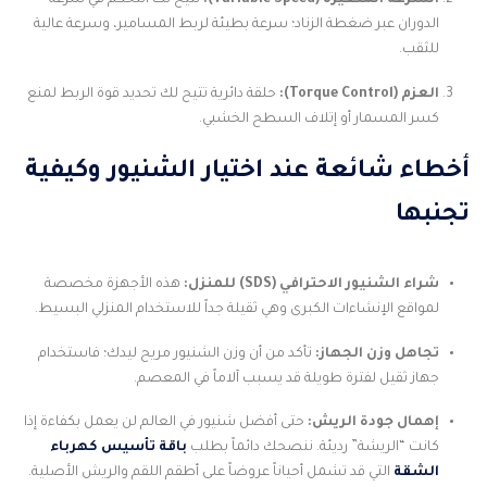
السرعة المتغيرة (Variable Speed):
تتيح لك التحكم في سرعة
الدوران عبر ضغطة الزناد؛ سرعة بطيئة لربط المسامير، وسرعة عالية
للثقب.
العزم (Torque Control):
حلقة دائرية تتيح لك تحديد قوة الربط لمنع
كسر المسمار أو إتلاف السطح الخشبي.
أخطاء شائعة عند اختيار الشنيور وكيفية
تجنبها
شراء الشنيور الاحترافي (SDS) للمنزل:
هذه الأجهزة مخصصة
لمواقع الإنشاءات الكبرى وهي ثقيلة جداً للاستخدام المنزلي البسيط.
تجاهل وزن الجهاز:
تأكد من أن وزن الشنيور مريح ليدك؛ فاستخدام
جهاز ثقيل لفترة طويلة قد يسبب آلاماً في المعصم.
إهمال جودة الريش:
حتى أفضل شنيور في العالم لن يعمل بكفاءة إذا
كانت “الريشة” رديئة. ننصحك دائماً بطلب
باقة تأسيس كهرباء
الشقة
التي قد تشمل أحياناً عروضاً على أطقم اللقم والريش الأصلية.