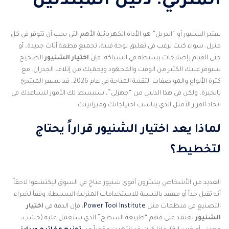
المنزلي: دليل المبتدئين
يعتبر الشنيور أو “الدريل” هو الأداة الكهربائية الأهم التي يجب أن تتوفر في كل
منزل. سواء كنت ترغب في تعليق لوحة فنية، تجميع قطعة أثاث جديدة، أو
حتى القيام بإصلاحات بسيطة في السباكة، فإن
اختيار الشنيور
الصحيح
سيوفر عليك الكثير من الوقت والمجهود ويحميك من إتلاف الجدران. مع
كثرة الأنواع والمواصفات التقنية المتاحة في عام 2026، قد يشعر المبتدئ
بالحيرة، ولكن في هذا الدليل من “جهزلي”، سنبسط لك الأمور لنساعدك في
اتخاذ القرار الأمثل الذي يناسب احتياجاتك وميزانيتك.
لماذا يعد اختيار الشنيور قراراً يحتاج
لتخطيط؟
العديد من الأشخاص يشترون أقوى شنيور متاح في السوق ليكتشفوا لاحقاً
أنه ثقيل جداً أو معقد بالنسبة للاستخدامات المنزلية البسيطة. وفقاً لخبراء
التصنيع في منظمات مثل
Power Tool Institute
، فإن الدقة في
اختيار
الشنيور
تعتمد على فهم “طبيعة السطح” الذي ستعمل عليه (خشب،