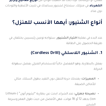
معدن، أو خرسانة). فإذا كنت قد انتهيت مؤخراً من
توزيع مفاتيح وبرايز
الكهرباء
في منزلك، ستحتاج لشنيور يساعدك في تثبيت الأغطية واللوحات
دون عناء.
أنواع الشنيور: أيهما الأنسب للمنزل؟
عند البدء في عملية
اختيار الشنيور
، ستواجه نوعين رئيسيين يختلفان في
طريقة الحصول على الطاقة:
1. الشنيور اللاسلكي (Cordless Drill)
يعمل بالبطارية، وهو المفضل حالياً للاستخدام المنزلي بفضل سهولة
الحركة.
المميزات:
يمنحك حرية التنقل دون التقيد بطول السلك، مثالي
للأماكن الضيقة.
نصيحة جهزلي:
عند الشراء، ابحث عن بطارية “ليثيوم أيون” (Lithium-
ion) بجهد 12 أو 18 فولت، فهي الأفضل من حيث طول العمر وسرعة
الشحن.