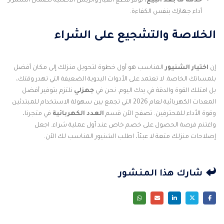
خدمة ما بعد البيع:
نوفر قطع الغيار والريش الأصلية لضمان استمرار
أداء جهازك بنفس الكفاءة.
الخلاصة والتشجيع على الشراء
إن
اختيار الشنيور
المناسب هو أول خطوة لتحويل منزلك إلى مكان أفضل
بلمساتك الخاصة. لا تعتمد على الأدوات اليدوية الضعيفة التي تهدر وقتك،
بل امتلك القوة والدقة في يدك اليوم. نحن في
جهزلي
نلتزم بتوفير أفضل
المعدات الكهربائية لعام 2026 التي تجمع بين سهولة الاستخدام للمبتدئين
وقوة الأداء للمحترفين. تصفح الآن قسم
العدد الكهربائية
في متجرنا،
واغتنم فرصة الحصول على خصم خاص عند أول عملية شراء. اجعل
إصلاحات منزلك متعة لا عبئاً، اطلب الشنيور المناسب لك الآن.
شارك هذا المنشور