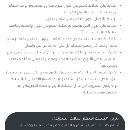
الكتابة على أسلاك السويدي تكون غير باهتة وواضحة ولا توجد أخطاء
في طباعتها عكس الأنواع المزيفة.
السلك الأصلي يكون مبطن من الداخل بعازل.
الكتابة على الرول الذي يوضع به سلك السويدي تكون واضحة وغامقة
وعليها علامة الجودة CE.
تختلف خامة سلك السويدي وصلابته كما أن لون النحاس به أحمر فاتح
لامع، وكلما كان يلمع السلك دل على أنه نحاس نقي وأصلي.
يمكن أخذ مغناطيس للمعرفة والتأكد من أن السلك نحاس أصلي، مع
العلم أن بعض الأنواع المضروبة مصنوعة من النحاس ولكنه ضعيف
وليس نقياً.
يمكن معرفة السلك المغشوش عن طريق وضع لهب علي البلاستيك
الذي يغطى السلك بشكل يشبه ذوبان وانصهار الأكياس البلاستيك
لإنه يكون مضروب لأن عازل السلك لا يذوب بهذه الطريقة وإنما
يلتصق فقط بالسلك.
تنزيل “ليست اسعار اسلاك السويدي”
أسعار-كابلات-الكهرباء-الشعر-و-المعزولة-في-مصر-2022-1.png – تم