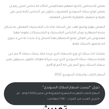
بعض الاشخاص يأخذوا معهم مغناطيس للتأكد انه نحاس اصلي رغم ان
بعض انواع سلك السويدي المضروب بتكون من النحاس لكنه ليس نقي
طبعا و ضعيف بالمقارنة بالاصلي المعتمد
البعض يقوم بوضع لهب على السلك فاذا ذاب البلاستيك المغطى به بشكل
يشبه انصهار و ذوبان الاكياس البلاستيك و البلاستيكات عموما فهذا
مغشوش لان العازل يمنع الانصهار بهذا الشكل و لا يحدث له شيء سوي
انه يلتصق بالسلك فقط
يمكنك اخذ سلك اي نوع بالسمك الذي تريده مثلا سلك سمك 4 مم حتى
تقارنه بسمك سلك السويدي الذي تريد شرائه فهناك بائعون يسرقون فس
سمك السلك يبيع 2مم على انه 3مم او 4مم
أسعار كابلات واسلاك السويدي 2022
تنزيل “ليست اسعار اسلاك السويدي”
أسعار-كابلات-الكهرباء-الشعر-و-المعزولة-في-مصر-2022-1.png – تم
التنزيل العديد من المرات – 1.06 ميغابايت