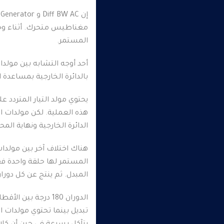
إن Diff BW AC و DC Generator من حيث التصميم هو أن تيار مولدات التيار المتردد يتحرك عبر الملف الثابت.
مغناطيس متحرك.
أثناء و
المستمر.
أحد أوجه التشابه بين مولدا
بالدائرة الخارجية بمساعدة ا
يحتوي مولد التيار المتردد
هذه العملية.
لكن مولدات ال
الدائرة الخارجية ونهاية ال
هناك اختلاف آخر بين مولدات 
المستمر لها حلقة واحدة ف
المبدل.
ثم ينتج عن كل دورا
الدوران 180 درجة بين الأقطاب المغناطيسية بواسطة المحرك يأخذ التيار من أعلى نقطة له إلى الصفر.
تبديل بينما تحتوي مولدات 