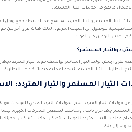
لفرشاة لمولد التيار المستمر أقل كفاءة من مولد التيار المتردد لأنها
حتمال مرتفع في مولدات التيار المستمر.
ت التيار المستمر والتيار المتردد لها نهج مختلف تجاه جمع ونقل القوى
غناطيسية للوصول إلى النتيجة المرجوة.
لذلك هناك فرق آخر بين مولد 
ية في هذين النوعين من المولدات.
لمتردد والتيار المستمر؟
عدة طرق: يمكن توليد التيار المباشر بواسطة مولد التيار المتردد بجها
نتج البطاريات التيار المستمر نتيجة لعملية كيميائية داخل البطارية.
ت التيار المستمر والتيار المتردد: ال
 عن مولدات التيار المتردد اسم المولدات.
التردد العادي للمولدات هو 60 هرتز لأمريكا وأوروبا واليابان.
ار المستمر جهد خرج ثابت ، ومناسب لتشغيل المحركات الكبيرة.
بينما
دام مولدات التيار المتردد للمولدات الأصغر.
يمكنك تشغيل أجهزتك ال
ة وما إلى ذلك.