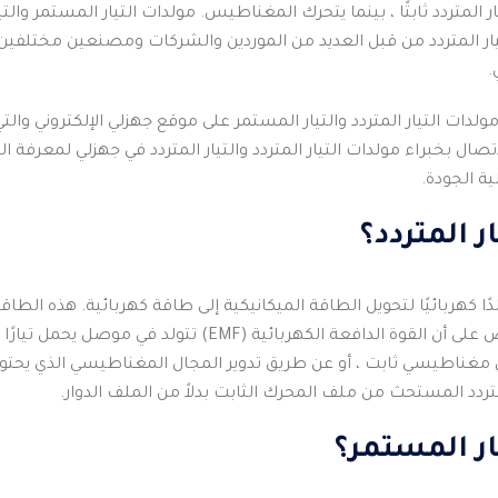
ار المتردد ثابتًا ، بينما يتحرك المغناطيس.
مولدات التيار المستمر والت
يار المتردد من قبل العديد من الموردين والشركات ومصنعين مختلفين و
.
لدات التيار المتردد والتيار المستمر على موقع جهزلي الإلكتروني وا
اتصال بخبراء مولدات التيار المتردد والتيار المتردد في جهزلي لمعرفة
ة الجودة.
ر المتردد؟
لدًا كهربائيًا لتحويل الطاقة الميكانيكية إلى طاقة كهربائية.
هذه الطاقة ف
ئية (EMF) تتولد في موصل يحمل تيارًا يقطع مجالًا مغناطيسيًا موحدًا.
غناطيسي ثابت ، أو عن طريق تدوير المجال المغناطيسي الذي يحتو
ردد المستحث من ملف المحرك الثابت بدلاً من الملف الدوار.
ار المستمر؟