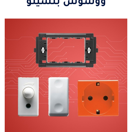
ووشوش بتشينو