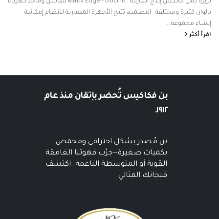
بريزة دش ماتكس إيدج الماركة : Matix Edge - bticino مقابس ومأخذ كهرباء
بالوان كثيرة ومختلفة التصميم تتيح الأجهزة المعيارية للنظام إمكانية
إنشاء مجموعة...
اقرأ أكثر
بن فكاكيس
تُحضر بإتقان منذ عام
١٩١٢.
بن مُصدر بشكل احترافي ومحمص
بكميات صغيرة—جرّب قهوتنا الغامقة
القوية أو المتوسطة الناعمة. اكتشف
فنجانك المثالي.