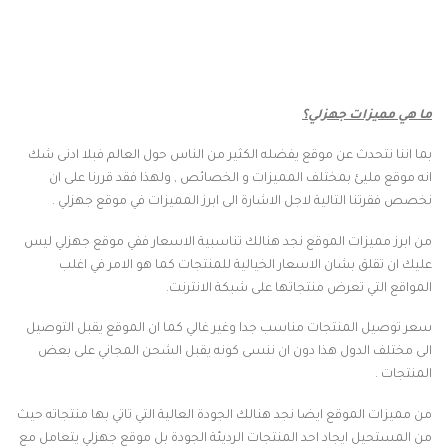
ما هي مميزات جهزلي؟
بما اننا نتحدث عن موقع يفضله الكثير من الناس حول العالم فبلا ادنى شك
انه موقع مليئ بمختلف المميزات و الخصائص , ولهذا فقد قررنا على ان
نخصص فقرتنا التالية لاجل الاشارة الى ابرز المميزات في موقع جهزلي .
من ابرز مميزات الموقع نجد هنالك تناسبية الاسعار ففي موقع جهزلي ليس
عليك ان تقلق بشان الاسعار الخيالية للمنتجات كما هو الامر في اغلب
المواقع التي تعرض منتجاتها على شبكة الانترنت.
سعر توصيل المنتجات مناسب جدا وغير غالي كما ان الموقع يقبل التوصيل
الى مختلف الدول هذا دون ان ننسى كونه يقبل الشحن المجاني على بعض
المنتجات .
من مميزات الموقع ايضا نجد هنالك الجودة العالية التي تاتي بها منتجاته حيث
من المستحيل ايجاد احد المنتجات الرديئة الجودة بل موقع جهزلي يتعامل مع