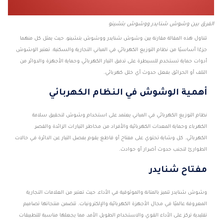
الفرق بين وشوش شنايدر ووشوش بتشينو
تتناول هذه المقالة مقارنة بين وشوش شنايدر ووشوش بتشينو، حيث يمثل كل منهما
جزءًا أساسيًا من نظام التوزيع الكهربائي في المباني التجارية والسكنية. تعتبر الوشوش
أدوات حماية تستخدم للسيطرة على تدفق التيار الكهربائي وحماية الأجهزة والدوائر من
التلف أو الحرائق بفعل حدوث أي خلل كهربائي.
أهمية الوشوش في النظام الكهربائي
نظام التوزيع الكهربائي في المباني يعتمد على استخدام وشوش لتحقيق سلامة
الكهرباء وحماية المعدات الكهربائية والأفراد من مخاطر التيارات الزائدة والقصر
الكهربائي. كل وشاية تحتوي على مفتاح أو قاطع يقوم بفصل التيار عن الدائرة في حالات
الطوارئ لتجنب حدوث أضرار أو حوادث.
مفتاح شنايدر
وشوش شنايدر تتميز بالمتانة والموثوقية في الأداء، حيث تعتبر من العلامات التجارية
المعروفة عالميًا في مجال الأجهزة الكهربائية والإلكترونيات. تتضمن منتجاتها تصاميم
تقليدية تركز على الأداء القوي والاستخدام الطويل الأمد، مما يجعلها مناسبة للتطبيقات