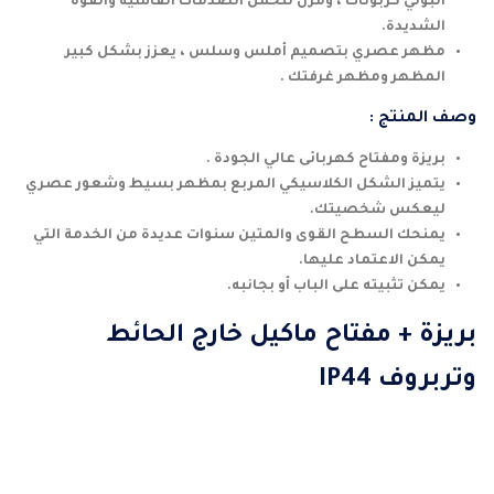
البولي كربونات ، ومرن لتحمل الصدمات القاسية والقوة
الشديدة.
مظهر عصري بتصميم أملس وسلس ، يعزز بشكل كبير
المظهر ومظهر غرفتك .
وصف المنتج :
بريزة ومفتاح كهربائى عالي الجودة .
يتميز الشكل الكلاسيكي المربع بمظهر بسيط وشعور عصري
ليعكس شخصيتك.
يمنحك السطح القوى والمتين سنوات عديدة من الخدمة التي
يمكن الاعتماد عليها.
يمكن تثبيته على الباب أو بجانبه.
بريزة + مفتاح ماكيل خارج الحائط
وتربروف IP44