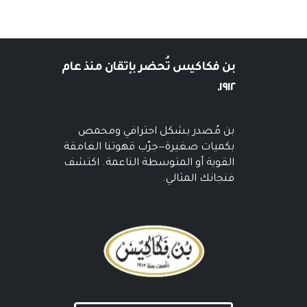
بن فكاكيس
تُحضر بإتقان منذ عام
١٩١٢.
بن مُصدر بشكل احترافي ومحمص
بكميات صغيرة—جرّب قهوتنا الغامقة
القوية أو المتوسطة الناعمة. اكتشف
فنجانك المثالي.