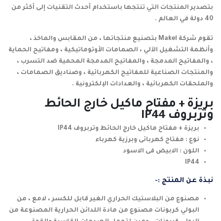
بتصدير المنتجات التي تنتجها باستخدام أحدث التقنيات إلى أكثر من
40 دولة في العالم .
تقوم شركة Makel بتصنيع منتجاتها ، من المقابس والماخذ ،
وأنظمة التشغيل الآلي ، الصمامات الأوتوماتيكية ، ومفاتيح الحماية
، والمفاتيح المدمجة ، والمفاتيح المدمجة المحمية ضد التسرب ،
والمنتجات الصناعية للمفاتيح الكهربائية ، وصناديق الصمامات ،
والملحقات الكهربائية ، والعدادات الإلكترونية .
بريزة + مفتاح ماكيل خارج الحائط
وتربروف IP44
بريزة + مفتاح ماكيل خارج الحائط وتربروف IP44
نوع : مفتاح كهربائى وبرزية كهرباء
اللون : الابيض فى الاسود
IP44
نبذة عن المنتج :-
مصنوع من البلاستيك الحراري الغير قابل للكسر ، لامع ، من
البولي كربونات مصنوع من مادة اللدائن الحرارية المصنوعة من