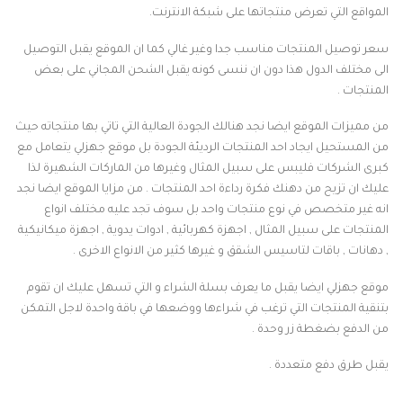
المواقع التي تعرض منتجاتها على شبكة الانترنت.
سعر توصيل المنتجات مناسب جدا وغير غالي كما ان الموقع يقبل التوصيل
الى مختلف الدول هذا دون ان ننسى كونه يقبل الشحن المجاني على بعض
المنتجات .
من مميزات الموقع ايضا نجد هنالك الجودة العالية التي تاتي بها منتجاته حيث
من المستحيل ايجاد احد المنتجات الرديئة الجودة بل موقع جهزلي يتعامل مع
كبرى الشركات فليبس على سبيل المثال وغيرها من الماركات الشهيرة لذا
عليك ان تزيح من دهنك فكرة رداءة احد المنتجات . من مزايا الموقع ايضا نجد
انه غير متخصص في نوع منتجات واحد بل سوف تجد عليه مختلف انواع
المنتجات على سبيل المثال , اجهزة كهربائية , ادوات يدوية , اجهزة ميكانيكية
, دهانات , باقات لتاسيس الشقق و غيرها كثير من الانواع الاخرى .
موقع جهزلي ايضا يقبل ما يعرف بسلة الشراء و التي تسهل عليك ان تقوم
بتنقية المنتجات التي ترغب في شراءها ووضعها في باقة واحدة لاجل التمكن
من الدفع بضغطة زر وحدة .
يقبل طرق دفع متعددة .