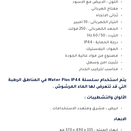
اللون : الابيض مع الاسود
مفتاح كهربائى
ثنائى الاتجاه
التيار الكهربائى : 10 امبير
الجهد الكهربائى : 250 فولت
التردد : 50 / 60 Hz
درجة الحماية : IP44
المواد: البلاستيك
مصنوع من مواد عالية الجودة
تثبيت امن وسهل
مناسب لتركيب الجدار
يتم استخدام سلسلة Water Plus IP44 في المناطق الرطبة
التي قد تتعرض لها الماء المرشوش .
الألوان والتشطيبات :
ابيض ، مشرق ومتعدد الاستخدامات .
الابعاد
ابعاد المنتج : 335 × 490 × 370 مم