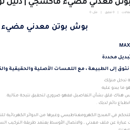
ن معدني مضيء ماكسجي | دليل لوحات 
قالات
0 تعليق
مثل:
0
بوش بوتن معدني مضيء 
بديل محددة
 نتوق إلى الطبيعة ، مع اللمسات الأصلية والحقيقية والنق
ة تدخل منزلك
طباع دائم لديك .
كم في المبدئ الكهرومغناطيسي وغيرها من الدوائر الكهربائية للتحك
عبارة عن ملف معدني ، والاتصال الأوسط يعتمد طريقة التركيب الس