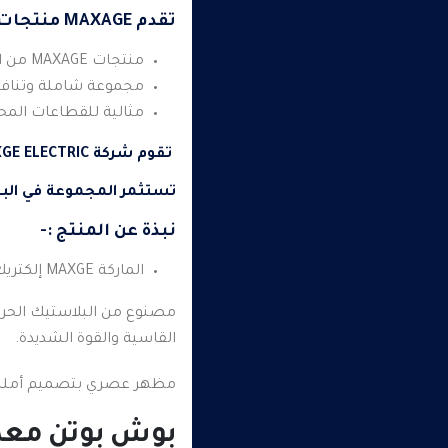
تقدم MAXAGE منتجات وخدمات للديكورات والطاقة والإضاءة في القطاعات السكنية والتجارية والصناعية بالوان مختلفة .
منتجات MAXAGE من الشاسيهات والاوجه والمقابس والمفاتيح واللمبات وغيرها من المنتجات الكثيرة المهمة فى سوق العمل .
مجموعة شاملة وتنافس
مثالية للقطاعات المحلي
تقوم شركة MAXGE ELECTRIC بتطوير تقنيات وحلول متصلة لإدارة الطاقة والمعالجة بطرق آمنة وموثوقة وفعالة ومستدامة
تستثمر المجموعة في البحث 
نبذة عن المنتج :-
الماركة MAXGE إلكتريك
مصنوع من البلاستيك الحرار
القاسية والقوة الشديدة.
مظهر عصري بتصميم أملس 
بوش بوتن مع