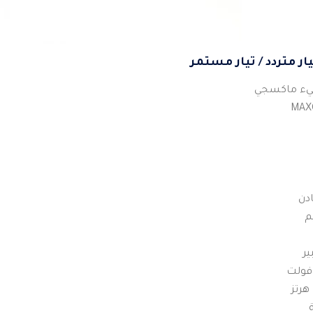
يء ماكسجي
دن
م