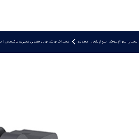
تسوق عبر الإنترنت
,
بيع اونلاين
,
كهرباء
مميزات بوش بوتن معدني مضيء ماكسجي | دليل ل