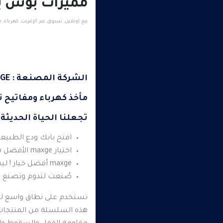
مميزات بوش بوت
بيع اونلاين
,
تسوق عبر الإنترنت
,
كهرباء
,
م
الشركة المصنعة : MAXGE
مأخذ كهرباء ومفاتيح ت
تجعلنا الحياة الحديثة
افتح بابك ودع الطبيع
اختيار maxge الأفضل هو ما يبدو عليه
maxge أفضل خيار ! ليس هناك قلق بشأن التفاصيل ففهو ضروري لتحقيق نتيجة مثالية.
صُنعت لتدوم وتصنع ان
تستخدم على نطاق واسع للتح
هذه السلسلة من المنتجات 