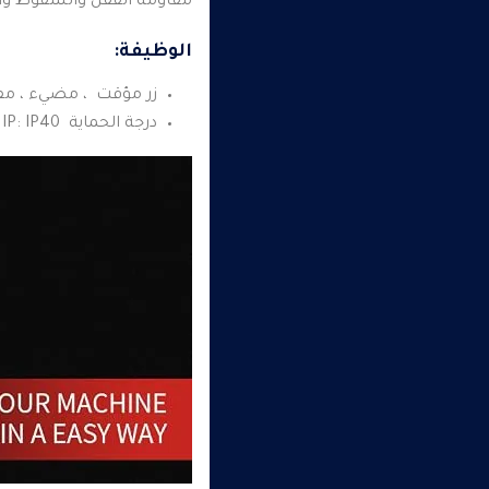
مقاومة القفل والسقوط والا
الوظيفة:
زر مؤقت ، مضيء ، مفتا
درجة الحماية IP: IP40