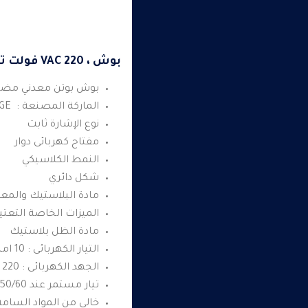
بوش ، 220 VAC فولت تيار متردد / تيار مستمر
بوش بوتن معدني مض
الماركة المصنعة : MAXGE
نوع الإشارة ثابت
مفتاح كهربائى دوار
النمط الكلاسيكي
شكل دائري
مادة البلاستيك والمعا
الميزات الخاصة التعتي
مادة الظل بلاستيك
التيار الكهربائى : 10 امبير
الجهد الكهربائى : 220 فولت
تيار مستمر عند 50/60 هرتز
خالى من المواد السامة