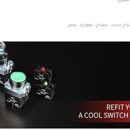
هتزاز.
ح محدد ، مفتاح ، طوارئ ، فطر .