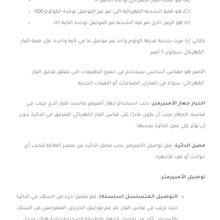
هو شدة التيار الكهربائي بوحدة الأمبير (A).
I
II
هو كمية الشحنة الكهربائية التي تمر عبر الموصل بوحدة الكولوم (C).
Q
QQ
هو الزمن الذي تمر فيه الشحنة عبر الموصل بوحدة الثانية (s).
t
tt
بالتالي، إذا مرت شحنة قدرها كولوم واحد عبر موصل ما في ثانية واحدة، فإن قيمة التيار
الكهربائي ستكون 1 أمبير.
الأمبير هو مقياس أساسي يستخدم في جميع التطبيقات التي تتعلق بتدفق التيار
الكهربائي، سواء في المنازل، الصناعات، أو التقنيات الحديثة.
اختيار جهاز الأمبيرمتر:
يجب استخدام جهاز أمبيرمتر مناسب للتيار الذي ترغب في
قياسه. الجهاز يجب أن يكون قادرًا على قياس التيار الكهربائي المتدفق في الدائرة بدون
أن يؤثر على عمل الدائرة نفسها.
فصل الدائرة:
قبل توصيل الأمبيرمتر، يجب فصل الدائرة عن مصدر الطاقة لتجنب أي
حوادث أو تلف للأجهزة.
توصيل الأمبيرمتر:
التوصيل المتسلسل (سلسلة):
قم بفصل جزء من السلك في الدائرة
حيث ترغب في قياس التيار. ثم، قم بتوصيل الجزءين المنقوصين من السلك
بالأمبيرمتر. تأكد من توصيل الجهاز بالطريقة الصحيحة (عادةً هناك مدخل