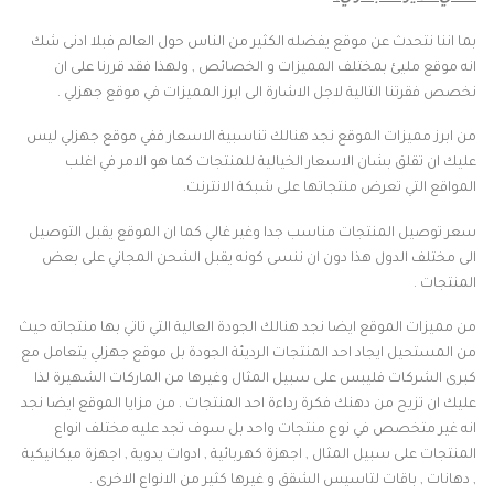
بما اننا نتحدث عن موقع يفضله الكثير من الناس حول العالم فبلا ادنى شك
انه موقع مليئ بمختلف المميزات و الخصائص , ولهذا فقد قررنا على ان
نخصص فقرتنا التالية لاجل الاشارة الى ابرز المميزات في موقع جهزلي .
من ابرز مميزات الموقع نجد هنالك تناسبية الاسعار ففي موقع جهزلي ليس
عليك ان تقلق بشان الاسعار الخيالية للمنتجات كما هو الامر في اغلب
المواقع التي تعرض منتجاتها على شبكة الانترنت.
سعر توصيل المنتجات مناسب جدا وغير غالي كما ان الموقع يقبل التوصيل
الى مختلف الدول هذا دون ان ننسى كونه يقبل الشحن المجاني على بعض
المنتجات .
من مميزات الموقع ايضا نجد هنالك الجودة العالية التي تاتي بها منتجاته حيث
من المستحيل ايجاد احد المنتجات الرديئة الجودة بل موقع جهزلي يتعامل مع
كبرى الشركات فليبس على سبيل المثال وغيرها من الماركات الشهيرة لذا
عليك ان تزيح من دهنك فكرة رداءة احد المنتجات . من مزايا الموقع ايضا نجد
انه غير متخصص في نوع منتجات واحد بل سوف تجد عليه مختلف انواع
المنتجات على سبيل المثال , اجهزة كهربائية , ادوات يدوية , اجهزة ميكانيكية
, دهانات , باقات لتاسيس الشقق و غيرها كثير من الانواع الاخرى .