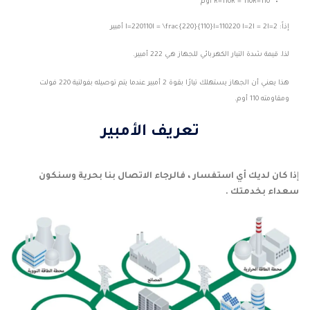
110
=
R
R=110R = 110
أوم
إذاً:
2
=
I
I=2I = 2
220
110
=
I
I=220110I = \frac{220}{110}
أمبير
لذا، قيمة شدة التيار الكهربائي للجهاز هي
2
22
أمبير.
هذا يعني أن الجهاز يستهلك تيارًا بقوة 2 أمبير عندما يتم توصيله بفولتية 220 فولت
ومقاومته 110 أوم.
تعريف الأمبير
إ
ذا كان لديك أي استفسار ، فالرجاء الاتصال بنا بحرية وسنكون
سعداء بخدمتك .