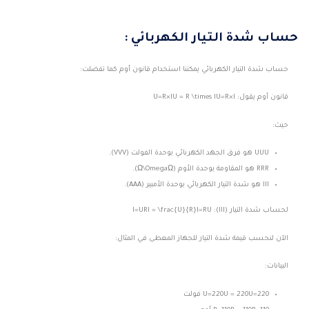
حساب شدة التيار الكهربائي :
حساب شدة التيار الكهربائي يمكننا استخدام قانون أوم كما تفضلت:
قانون أوم يقول:
I
×
R
=
U
U=R×IU = R \times I
حيث:
U
UU
هو فرق الجهد الكهربائي بوحدة الفولت (
V
VV
).
R
RR
هو المقاومة بوحدة الأوم (
Ω
Ω\Omega
).
I
II
هو شدة التيار الكهربائي بوحدة الأمبير (
A
AA
).
لحساب شدة التيار (
I
II
):
U
R
=
I
I=URI = \frac{U}{R}
الآن لنحسب قيمة شدة التيار للجهاز المعطى في المثال:
البيانات:
220
=
U
U=220U = 220
فولت