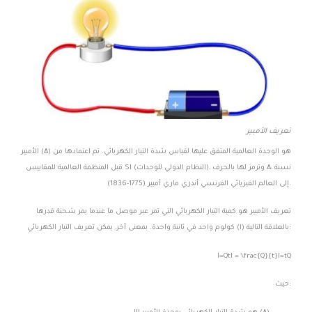
تعريف الأمبير
الأمبير (A) هو الوحدة العالمية المتفق عليها لقياس شدة التيار الكهربائي. تم اعتمادها من
قبل المنظمة العالمية للمقاييس SI (النظام الدولي للوحدات)، وترمز لها بالحرف A، نسبة
إلى العالم الفيزيائي الفرنسي أندري ماري أمبير (1775-1836).
تعريف الأمبير هو كمية التيار الكهربائي التي تمر عبر موصل ما عندما يمر شحنة قدرها
كولوم واحد في ثانية واحدة. بمعنى آخر، يمكن تعريف التيار الكهربائي (I) بالعلاقة التالية:
I=QtI = \frac{Q}{t}
I
=
t
Q
حيث: