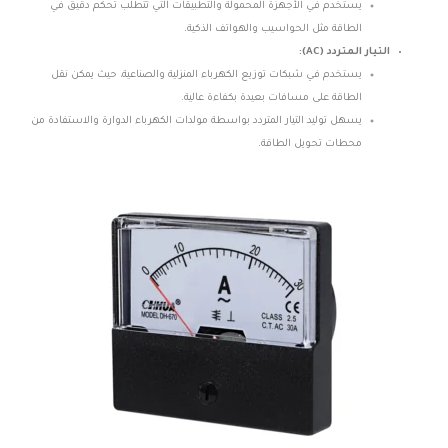
يستخدم في الأجهزة المحمولة والتطبيقات التي تتطلب تحكم دقيق في
الطاقة مثل الحواسيب والهواتف الذكية.
التيار المتردد (AC):
يستخدم في شبكات توزيع الكهرباء المنزلية والصناعية، حيث يمكن نقل
الطاقة على مسافات بعيدة بكفاءة عالية.
يسهل توليد التيار المتردد بواسطة مولدات الكهرباء الدوارة والاستفادة من
محطات تحويل الطاقة.