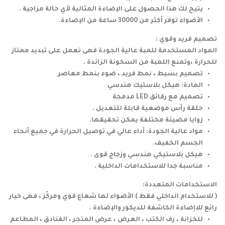
يتيح لك هذا الحصول على الإضاءة المثالية لأي حالة مزاجية .
الأضواء توفر أكثر من 30000 ساعة من الإضاءة.
تصميم فريد وقوي :
المواد المستخدمة للمبة عالية الجودة فهى تعمل على تبديد ممتاز
للحرارة ،وتمنع اللمبة من السخونة الزائدة .
تصميم بسيط ، نمط فريد ، ضوء بنمط معاصر
المادة: هيكل بلاستيك هندسي
تصميم مع رقائق LED مدمجة
حلقة رأس موضعية قابلة للتعديل .
زوايا مضيئة مختلفة يمكن تحقيقها.
مواد عالية الجودة: أداء عالي في توصيل الحرارة في جميع أنحاء
الجسم الخفيف.
هيكل بلاستيكي هندسي وزجاج قوى .
مناسبة جدا للاستخدامات الداخلية .
الاستخدامات المتعددة:
( للاستخدام الداخلي فقط )
الأضواء لها شعاع قوي ومركّز ، فهى خيار
رائع للاإضاءة الكاشفة للديكور والإضاءة .
للخزانة ، رف الكتب ، العرض ، عرض المتجر ، الفنادق ، المطاعم