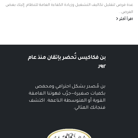
عدة فرص لتقليل تكاليف التشغيل وزيادة الكفاءة العامة للنظام. إليك بعض
الفرص...
اقرأ أكثر
بن فكاكيس
تُحضر بإتقان منذ عام
١٩١٢.
بن مُصدر بشكل احترافي ومحمص
بكميات صغيرة—جرّب قهوتنا الغامقة
القوية أو المتوسطة الناعمة. اكتشف
فنجانك المثالي.