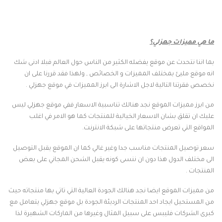
ما هي مميزات جهزلي؟
بما اننا نتحدث عن موقع يفضله الكثير من الناس حول العالم فبلا ادنى شك
انه موقع مليئ بمختلف المميزات و الخصائص , ولهذا فقد قررنا على ان
نخصص فقرتنا التالية لاجل الاشارة الى ابرز المميزات في موقع جهزلي .
من ابرز مميزات الموقع نجد هنالك تناسبية الاسعار ففي موقع جهزلي ليس
عليك ان تقلق بشان الاسعار الخيالية للمنتجات كما هو الامر في اغلب
المواقع التي تعرض منتجاتها على شبكة الانترنت.
سعر توصيل المنتجات مناسب جدا وغير غالي كما ان الموقع يقبل التوصيل
الى مختلف الدول هذا دون ان ننسى كونه يقبل الشحن المجاني على بعض
المنتجات .
من مميزات الموقع ايضا نجد هنالك الجودة العالية التي تاتي بها منتجاته حيث
من المستحيل ايجاد احد المنتجات الرديئة الجودة بل موقع جهزلي يتعامل مع
كبرى الشركات فليبس على سبيل المثال وغيرها من الماركات الشهيرة لذا