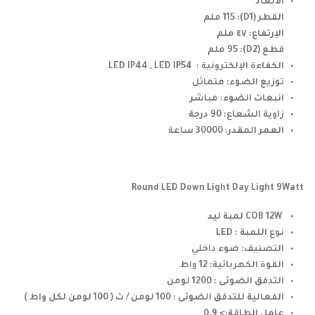
الأبعاد
القطر (D1): 115 ملم
الإرتفاع: ٤٧ ملم
قطع (D2): 95 ملم
الكفاءة الإلكترونية : LED IP44 , LED IP54
توزيع الضوء: متماثل
انبعاث الضوء: مباشر
زاوية الشعاع: 90 درجة
العمر المقدر: 30000 ساعة
Round LED Down Light Day Light 9Watt
COB 12W لمبة ليد
نوع اللمبة : LED
التصنيف: ضوء داخلي
القوة الكهربائية: 12 واط
التدفق الضوئى : 1200 لومن
الفعالية للتدفق الضوئى : 100 لومن / ث ( 100 لومن لكل واط )
عامل الطاقة:> 0.9