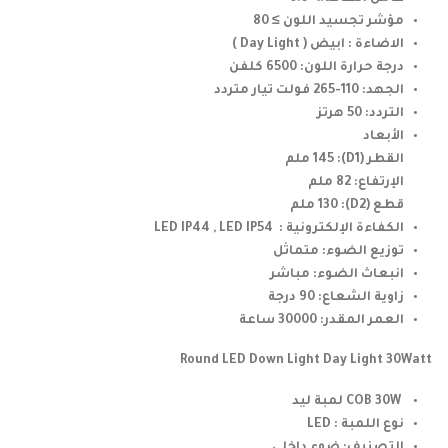
مؤشر تجسيد اللون ≥ 80
الاضاءة : ابيض ( Day Light )
درجة حرارة اللون: 6500 كلفن
الجهد: 110-265 فولت تيار متردد
التردد: 50 هرتز
الأبعاد
القطر (D1): 145 ملم
الإرتفاع: 82 ملم
قطع (D2): 130 ملم
الكفاءة الإلكترونية : LED IP44 , LED IP54
توزيع الضوء: متماثل
انبعاث الضوء: مباشر
زاوية الشعاع: 90 درجة
العمر المقدر: 30000 ساعة
Round LED Down Light Day Light 30Watt
COB 30W لمبة ليد
نوع اللمبة : LED
التصنيف: ضوء داخلي