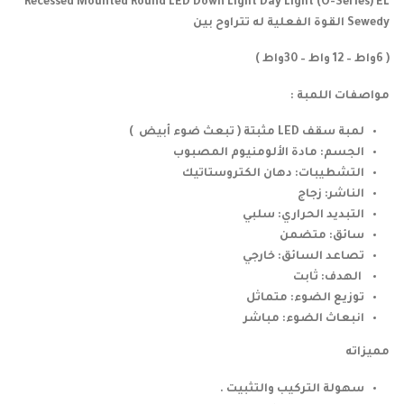
Recessed Mounted Round LED Down Light Day Light (O-Series) EL
Sewedy القوة الفعلية له تتراوح بين
( 6واط – 12 واط – 30واط )
مواصفات اللمبة :
لمبة سقف LED مثبتة ( تبعث ضوء أبيض )
الجسم: مادة الألومنيوم المصبوب
التشطيبات: دهان الكتروستاتيك
الناشر: زجاج
التبديد الحراري: سلبي
سائق: متضمن
تصاعد السائق: خارجي
الهدف: ثابت
توزيع الضوء: متماثل
انبعاث الضوء: مباشر
مميزاته
سهولة التركيب والتثبيت .