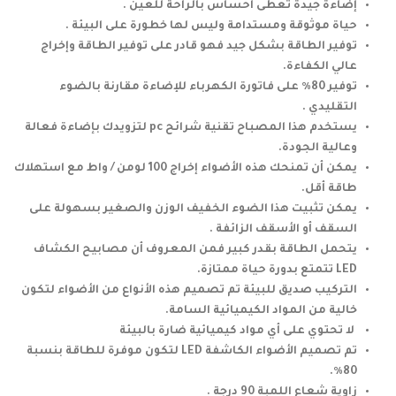
إضاءة جيدة تعطى احساس بالراحة للعين .
حياة موثوقة ومستدامة وليس لها خطورة على البيئة .
توفير الطاقة بشكل جيد فهو قادر على توفير الطاقة وإخراج
عالي الكفاءة.
توفير 80٪ على فاتورة الكهرباء للإضاءة مقارنة بالضوء
التقليدي .
يستخدم هذا المصباح تقنية شرائح pc لتزويدك بإضاءة فعالة
وعالية الجودة.
يمكن أن تمنحك هذه الأضواء إخراج 100 لومن / واط مع استهلاك
طاقة أقل.
يمكن تثبيت هذا الضوء الخفيف الوزن والصغير بسهولة على
السقف أو الأسقف الزائفة .
يتحمل الطاقة بقدر كبير فمن المعروف أن مصابيح الكشاف
LED تتمتع بدورة حياة ممتازة.
التركيب صديق للبيئة تم تصميم هذه الأنواع من الأضواء لتكون
خالية من المواد الكيميائية السامة.
لا تحتوي على أي مواد كيميائية ضارة بالبيئة
تم تصميم الأضواء الكاشفة LED لتكون موفرة للطاقة بنسبة
80٪.
زاوية شعاع اللمبة 90 درجة .