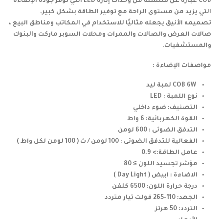
COB عبارة عن سلسلة من وحدات إنارة LED التي توفر جودة الإضاءة
التي يزيد من مستوى الراحة مع توفير الطاقة بشكل كبير.
تصميمه الأنيق يجعله مثاليًا للاستخدام في المكاتب ومناطق البيع ،
صالات العرض والصالات والممرات ومحلات السوبر ماركت والبنوك
والمستشفيات.
مواصفات الإضاءة :
COB 6W لمبة ليد
نوع اللمبة : LED
التصنيف: ضوء داخلي
القوة الكهربائية: 6 واط
التدفق الضوئى : 600 لومن
الفعالية للتدفق الضوئى : 100 لومن / ث ( 100 لومن لكل واط )
عامل الطاقة:> 0.9
مؤشر تجسيد اللون ≥ 80
الاضاءة : ابيض ( Day Light )
درجة حرارة اللون: 6500 كلفن
الجهد: 110-265 فولت تيار متردد
التردد: 50 هرتز