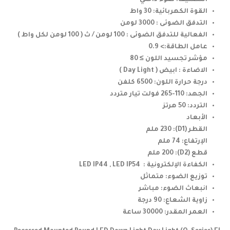
القوة الكهربائية: 30 واط
التدفق الضوئى : 3000 لومن
الفعالية للتدفق الضوئى : 100 لومن / ث ( 100 لومن لكل واط )
عامل الطاقة:> 0.9
مؤشر تجسيد اللون ≥ 80
الاضاءة : ابيض ( Day Light )
درجة حرارة اللون: 6500 كلفن
الجهد: 110-265 فولت تيار متردد
التردد: 50 هرتز
الأبعاد
القطر (D1): 230 ملم
الإرتفاع: 74 ملم
قطع (D2): 200 ملم
الكفاءة الإلكترونية : LED IP44 , LED IP54
توزيع الضوء: متماثل
انبعاث الضوء: مباشر
زاوية الشعاع: 90 درجة
العمر المقدر: 30000 ساعة