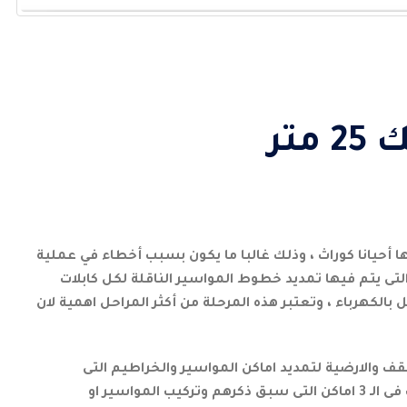
تر
 أحيانا كوراث ، وذلك غالبا ما يكون بسبب أخطاء في عملية
 يتم فيها تمديد خطوط المواسير الناقلة لكل كابلات
بالكهرباء ، وتعتبر هذه المرحلة من أكثر المراحل اهمية لان
ير فى الحوائط والسقف والارضية لتمديد اماكن المواسير والخراطيم التى
بداخلها الكابلات وتركيب العلب فى الحوائط والسقف والارضية ، بعد ذلك مرحلة تركيب العلب فى الـ 3 اماكن التى سبق ذكرهم وتركيب المواسير او