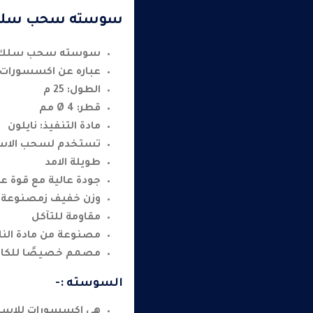
سوسته سحب سلك 25 م
سوسته سحب سلك 25 مت
عباره عن اكسسورات ل
الطول: 25 م
قطر: Ø 4 مم
مادة التنفيذ: نايلون
تستخدم لسحب الاسلا
طويلة الامد
جودة عالية مع قوة عا
وزن خفيف زمصنوعة م
مقاومة للتآكل
مصنوعة من مادة الناي
مصمم خصيصًا للكابلا
السوسته :-
هى اكسسورات للاسلاك 