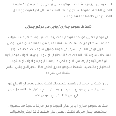
للاشارة الى ابرز مزايا شفاط سوهو جداري زجاجي , والكثير من المعلومات
الاخرى الهامة , عموما سيكون عليك البقاء معنا الى اخر الموضوع لاجل
الاطلاع على كافة هذه المعلومات .
شفاط سوهو جداري زجاجي من موقع جهزلي
ان موقع جهزلي هو احد المواقع المصرية الصنع , وقد ظهر منذ سنوات
عديدة استطاع من خلالها كسب ثقة العديد من العملاء سواء في الوطن
العربي او في العالم باسره , في موقع جهزلي سوف تجد مختلف انواع
المنتجات سواء تلك المخصصة للمطابخ , او ادوات يدوية , ادوات ميكانيكية
او كهربائية وغيرها من الانواع لكن ما يهمنا اليوم هو ادوات او منتجات
المطبخ و بالتحديد , شفاط سوهو جداري زجاجي هذا الاخير الذي يقبل الناس
بشدة على شراءه
, وان كنت في حاجة الى شفط لمبطخك لكنك تجهل تماما اي الانواع هو
الافضل او من اي موقع تقوم بشراءه فان موقع جهزلي هو الافضل دون
منازع , في هذا الموقع نعرض لكم
شفاط سوهو جداري زجاجي عالي الجودة و من ماركة عالمية جد شهيرة ,
يستطيع جعل منزلك نظيفا , يعمل على شفط كافة البخار والشوائب