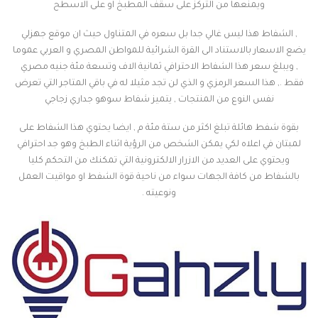
ويمنعها من التركز على سقف المطبخ او على الاسطح
, الشفاط هذا ليس غالي جدا بل سعره في المتناول حيث ان موقع جهزلي
يضع الاسعار بالاستناد الى القرة الشرائية للمواطن المصري و العربي عموما
, ويبلغ سعر هذا الشفاط الاحترافي ثمانية الاف وتسعة مئة جنيه مصري
فقط ., هذا السعر الرمزي و الذي لن تجد مثيلا له في باقي المتاجر التي تعرض
نفس النوع من المنتجات , يتميز شفاط سوهو جداري زجاجي
بقوة شفط هائلة تبلغ اكثر من ستة مئة م , ايضا يحتوي هذا الشفاط على
لمبتان في اعلاه لكي يمكن الشخص من الرؤية اثناء الطبخ وهو جد احترافي
ويحتوي على العديد من الازرار الالكترونية التي تمكنك من التحكم كليا
بالشفاط من كافة الجهات سواء من ناحية قوة الشفط او مواقيت العمل
ونوعيته .