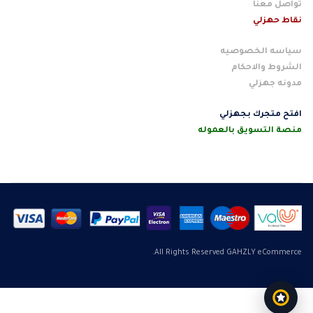
تواصل معنا
نقاط حهزلي
سياسه الخصوصيه
الشروط والاحكام
مدونه جهزلي
افتح متجرك بجهزلي
منصة التسويق بالعموله
All Rights Reserved GAHZLY eCommerce.