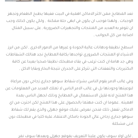
تعد المطابخ ممن اكثر الاماكن اهمية في البيت ففيها يطبخ الطعام وتجهز
الوجبات , ولهذا فوجب ان يكون في ابهى حلة ممكنة , ولكي يكون كذلك وجب
ان تتوفر به العديد من المنتجات والتجهيزات الضرورية , على سبيل المثال
اضاءة من كل الجوانب ,
اسطح نظيفة ودهانات عالية الجودة و غيرها من الامور الاخرى , لكن من ابرز
الاشياء او المنتجات الضروري تواجدها بكافة المطابخ نجد هنالك الشفاطات
وهي جد هامة ان كنت ترغب في بقاء مطبخك نظيفا صحيا بعيدا عن كافة
البكتيريات والتعفنات التي تتركز على الجدران نتيجة البخار وبقايا الاكل ,
وفي غالب الامر يقوم الناس بشراء شفاط سوهو جداري زجاجي دون مراعاة
لنوعيتها وجودتها بل في غالب الامر الناس لا تملك العديد من المعلومات عن
هذا المنتج لانه قليل الاستعمال في المطابخ وذلك لجهل الناس بمدة
اهميته , عموما ان كنت مهتما بالحصول على هذا المنتج لكن احترت من اي
الاماكن تفعل ذلك فنحن نعرض عليك موقع جهزلي والذي يقم لك شفاط
سوهو جداري زجاجي عالي الجودة بامكان الاعتماد عليه كليا في مطبخك دون
ادنى مشكلة
, لكن اولا سوف يكون علينا التعريف بموقع جهزلي وبعدها سوف نمر