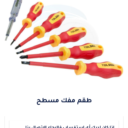
طقم مفك مسطح