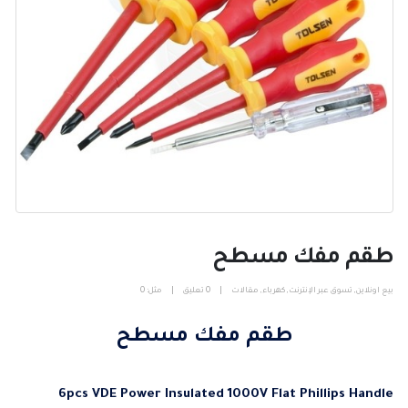
طقم مفك مسطح
بيع اونلاين
,
تسوق عبر الإنترنت
,
كهرباء
,
مقالات
0 تعليق
مثل:
0
طقم مفك مسطح
6pcs VDE Power Insulated 1000V Flat Phillips Handle