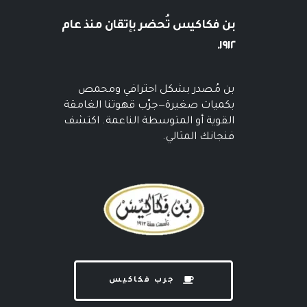
بن فكاكيس
تُحضر بإتقان منذ عام
١٩١٢.
بن مُصدر بشكل احترافي ومحمص
بكميات صغيرة—جرّب قهوتنا الغامقة
القوية أو المتوسطة الناعمة. اكتشف
فنجانك المثالي.
جرب فكاكيس