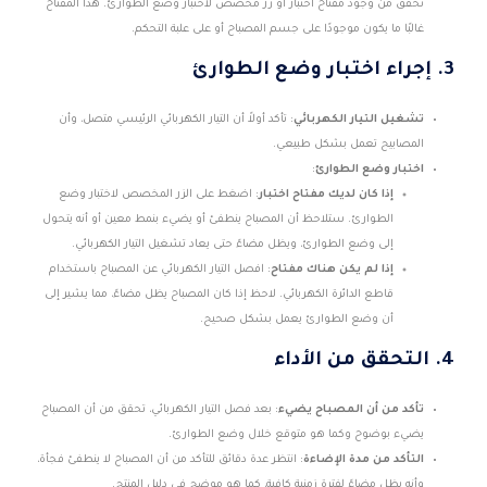
تحقق من وجود مفتاح اختبار أو زر مخصص لاختبار وضع الطوارئ. هذا المفتاح
غالبًا ما يكون موجودًا على جسم المصباح أو على علبة التحكم.
3.
إجراء اختبار وضع الطوارئ
تشغيل التيار الكهربائي
: تأكد أولاً أن التيار الكهربائي الرئيسي متصل، وأن
المصابيح تعمل بشكل طبيعي.
اختبار وضع الطوارئ
:
إذا كان لديك مفتاح اختبار
: اضغط على الزر المخصص لاختبار وضع
الطوارئ. ستلاحظ أن المصباح ينطفئ أو يضيء بنمط معين أو أنه يتحول
إلى وضع الطوارئ، ويظل مضاءً حتى يعاد تشغيل التيار الكهربائي.
إذا لم يكن هناك مفتاح
: افصل التيار الكهربائي عن المصباح باستخدام
قاطع الدائرة الكهربائي. لاحظ إذا كان المصباح يظل مضاءً، مما يشير إلى
أن وضع الطوارئ يعمل بشكل صحيح.
4.
التحقق من الأداء
تأكد من أن المصباح يضيء
: بعد فصل التيار الكهربائي، تحقق من أن المصباح
يضيء بوضوح وكما هو متوقع خلال وضع الطوارئ.
التأكد من مدة الإضاءة
: انتظر عدة دقائق للتأكد من أن المصباح لا ينطفئ فجأة،
وأنه يظل مضاءً لفترة زمنية كافية، كما هو موضح في دليل المنتج.