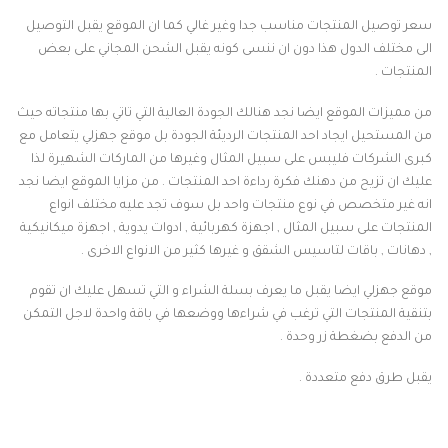
سعر توصيل المنتجات مناسب جدا وغير غالي كما ان الموقع يقبل التوصيل
الى مختلف الدول هذا دون ان ننسى كونه يقبل الشحن المجاني على بعض
المنتجات .
من مميزات الموقع ايضا نجد هنالك الجودة العالية التي تاتي بها منتجاته حيث
من المستحيل ايجاد احد المنتجات الرديئة الجودة بل موقع جهزلي يتعامل مع
كبرى الشركات فليبس على سبيل المثال وغيرها من الماركات الشهيرة لذا
عليك ان تزيح من دهنك فكرة رداءة احد المنتجات . من مزايا الموقع ايضا نجد
انه غير متخصص في نوع منتجات واحد بل سوف تجد عليه مختلف انواع
المنتجات على سبيل المثال , اجهزة كهربائية , ادوات يدوية , اجهزة ميكانيكية
, دهانات , باقات لتاسيس الشقق و غيرها كثير من الانواع الاخرى .
موقع جهزلي ايضا يقبل ما يعرف بسلة الشراء و التي تسهل عليك ان تقوم
بتنقية المنتجات التي ترغب في شراءها ووضعها في باقة واحدة لاجل التمكن
من الدفع بضغطة زر وحدة .
يقبل طرق دفع متعددة .