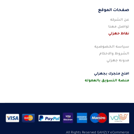
صفحات الموقع
عن الشركه
تواصل معنا
نقاط حهزلي
سياسه الخصوصيه
الشروط والاحكام
مدونه جهزلي
افتح متجرك بجهزلي
منصة التسويق بالعموله
All Rights Reserved GAHZLY eCommerce.