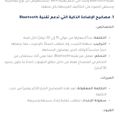
تقنية Bluetooth وتلك التي تدعم تقنية Wi-Fi. سنستعرض كل نوع بتفاصيله
وسنلقي الضوء على التكاليف المرتبطة بكل منهما.
1. مصابيح الإضاءة الذكية التي تدعم تقنية Bluetooth
الخصائص:
التكلفة:
تبدأ أسعارها من حوالي 15 إلى 20 دولارًا لكل لمبة.
التركيب:
سهلة التثبيت، ولا تتطلب اتصالاً بالإنترنت، مما يجعلها
خياراً مناسباً لأولئك الذين يفضلون البساطة.
التحكم:
تعمل عبر تقنية Bluetooth، مما يعني أنك ستتمكن من
التحكم في المصباح فقط من داخل نطاق البلوتوث (عادةً ما يكون بحدود
10 أمتار).
الميزات:
التكلفة المعقولة:
تعد هذه المصابيح الخيار الأكثر توفيراً من حيث
التكلفة.
سهولة الإعداد:
تتطلب عملية إعداد بسيطة وسريعة.
القيود: