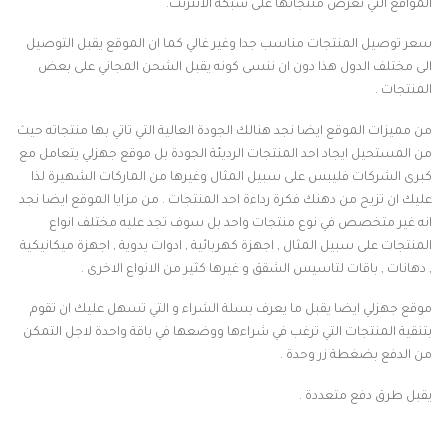
المواقع التي تعرض منتجاتها على شبكة الانترنت.
سعر توصيل المنتجات مناسب جدا وغير غالي كما ان الموقع يقبل التوصيل
الى مختلف الدول هذا دون ان ننسى كونه يقبل الشحن المجاني على بعض
المنتجات .
من مميزات الموقع ايضا نجد هنالك الجودة العالية التي تاتي بها منتجاته حيث
من المستحيل ايجاد احد المنتجات الرديئة الجودة بل موقع جهزلي يتعامل مع
كبرى الشركات فليبس على سبيل المثال وغيرها من الماركات الشهيرة لذا
عليك ان تزيح من دهنك فكرة رداءة احد المنتجات . من مزايا الموقع ايضا نجد
انه غير متخصص في نوع منتجات واحد بل سوف تجد عليه مختلف انواع
المنتجات على سبيل المثال , اجهزة كهربائية , ادوات يدوية , اجهزة ميكانيكية
, دهانات , باقات لتاسيس الشقق و غيرها كثير من الانواع الاخرى .
موقع جهزلي ايضا يقبل ما يعرف بسلة الشراء و التي تسهل عليك ان تقوم
بتنقية المنتجات التي ترغب في شراءها ووضعها في باقة واحدة لاجل التمكن
من الدفع بضغطة زر وحدة .
يقبل طرق دفع متعددة .