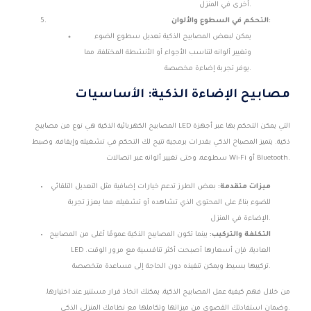
أخرى في المنزل.
التحكم في السطوع والألوان:
يمكن لبعض المصابيح الذكية تعديل سطوع الضوء
وتغيير ألوانه لتناسب الأجواء أو الأنشطة المختلفة، مما
يوفر تجربة إضاءة مخصصة.
مصابيح الإضاءة الذكية: الأساسيات
المصابيح الكهربائية الذكية هي نوع من مصابيح LED التي يمكن التحكم بها عبر أجهزة
ذكية. يتميز المصباح الذكي بقدرات برمجية تتيح لك التحكم في تشغيله وإيقافه، وضبط
سطوعه، وحتى تغيير ألوانه عبر اتصالات Wi-Fi أو Bluetooth.
ميزات متقدمة:
بعض الطرز تدعم خيارات إضافية مثل التعديل التلقائي
للضوء بناءً على المحتوى الذي تشاهده أو تشغيله، مما يعزز تجربة
الإضاءة في المنزل.
التكلفة والتركيب:
بينما تكون المصابيح الذكية عمومًا أغلى من المصابيح
LED العادية، فإن أسعارها أصبحت أكثر تنافسية مع مرور الوقت.
تركيبها بسيط ويمكن تنفيذه دون الحاجة إلى مساعدة متخصصة.
من خلال فهم كيفية عمل المصابيح الذكية، يمكنك اتخاذ قرار مستنير عند اختيارها،
وضمان استفادتك القصوى من ميزاتها وتكاملها مع نظامك المنزلي الذكي.