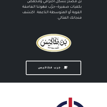
بن مُصدر بشكل احترافي ومحمص
بكميات صغيرة—جرّب قهوتنا الغامقة
القوية أو المتوسطة الناعمة. اكتشف
فنجانك المثالي.
جرب فكاكيس