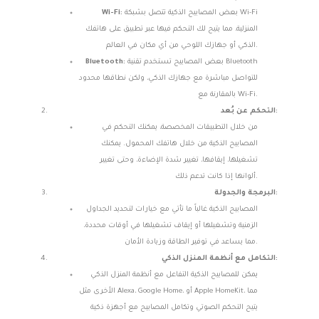
بعض المصابيح الذكية تتصل بشبكة Wi-Fi
Wi-Fi:
المنزلية، مما يتيح لك التحكم فيها عبر تطبيق على هاتفك
الذكي أو جهازك اللوحي من أي مكان في العالم.
بعض المصابيح تستخدم تقنية Bluetooth
Bluetooth:
للتواصل مباشرة مع جهازك الذكي، ولكن نطاقها محدود
بالمقارنة مع Wi-Fi.
التحكم عن بُعد:
من خلال التطبيقات المخصصة، يمكنك التحكم في
المصابيح الذكية من خلال هاتفك المحمول. يمكنك
تشغيلها، إيقافها، تغيير شدة الإضاءة، وحتى تغيير
ألوانها إذا كانت تدعم ذلك.
البرمجة والجدولة:
المصابيح الذكية غالباً ما تأتي مع خيارات لتحديد الجداول
الزمنية وتشغيلها أو إيقاف تشغيلها في أوقات محددة،
مما يساعد في توفير الطاقة وزيادة الأمان.
التكامل مع أنظمة المنزل الذكي:
يمكن للمصابيح الذكية التفاعل مع أنظمة المنزل الذكي
الأخرى مثل Alexa، Google Home، أو Apple HomeKit، مما
يتيح التحكم الصوتي وتكامل المصابيح مع أجهزة ذكية