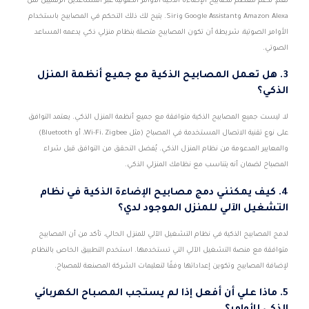
نعم، تدعم معظم مصابيح الإضاءة الذكية الأوامر الصوتية عبر المساعدين الرقميين مثل
Amazon Alexa وGoogle Assistant وSiri. يتيح لك ذلك التحكم في المصابيح باستخدام
الأوامر الصوتية، شريطة أن تكون المصابيح متصلة بنظام منزلي ذكي يدعمه المساعد
الصوتي.
3. هل تعمل المصابيح الذكية مع جميع أنظمة المنزل
الذكي؟
لا، ليست جميع المصابيح الذكية متوافقة مع جميع أنظمة المنزل الذكي. يعتمد التوافق
على نوع تقنية الاتصال المستخدمة في المصباح (مثل Wi-Fi، Zigbee، أو Bluetooth)
والمعايير المدعومة من نظام المنزل الذكي. يُفضل التحقق من التوافق قبل شراء
المصباح لضمان أنه يتناسب مع نظامك المنزلي الذكي.
4. كيف يمكنني دمج مصابيح الإضاءة الذكية في نظام
التشغيل الآلي للمنزل الموجود لدي؟
لدمج المصابيح الذكية في نظام التشغيل الآلي للمنزل الحالي، تأكد من أن المصابيح
متوافقة مع منصة التشغيل الآلي التي تستخدمها. استخدم التطبيق الخاص بالنظام
لإضافة المصابيح وتكوين إعداداتها وفقًا لتعليمات الشركة المصنعة للمصباح.
5. ماذا علي أن أفعل إذا لم يستجب المصباح الكهربائي