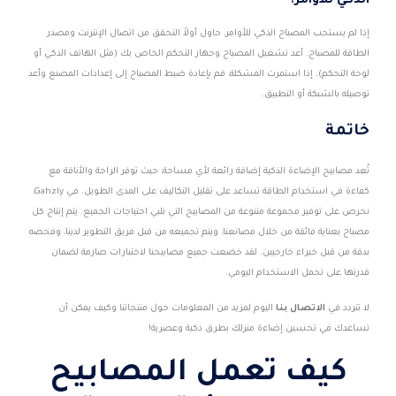
الذكي للأوامر؟
إذا لم يستجب المصباح الذكي للأوامر، حاول أولاً التحقق من اتصال الإنترنت ومصدر
الطاقة للمصباح. أعد تشغيل المصباح وجهاز التحكم الخاص بك (مثل الهاتف الذكي أو
لوحة التحكم). إذا استمرت المشكلة، قم بإعادة ضبط المصباح إلى إعدادات المصنع وأعد
توصيله بالشبكة أو التطبيق.
خاتمة
تُعد مصابيح الإضاءة الذكية إضافة رائعة لأي مساحة، حيث توفر الراحة والأناقة مع
كفاءة في استخدام الطاقة تساعد على تقليل التكاليف على المدى الطويل. في Gahzly،
نحرص على توفير مجموعة متنوعة من المصابيح التي تلبي احتياجات الجميع. يتم إنتاج كل
مصباح بعناية فائقة من خلال مصانعنا، ويتم تجميعه من قبل فريق التطوير لدينا، وفحصه
بدقة من قبل خبراء خارجيين. لقد خضعت جميع مصابيحنا لاختبارات صارمة لضمان
قدرتها على تحمل الاستخدام اليومي.
لا تتردد في
الاتصال بنا
اليوم لمزيد من المعلومات حول منتجاتنا وكيف يمكن أن
تساعدك في تحسين إضاءة منزلك بطرق ذكية وعصرية!
كيف تعمل المصابيح