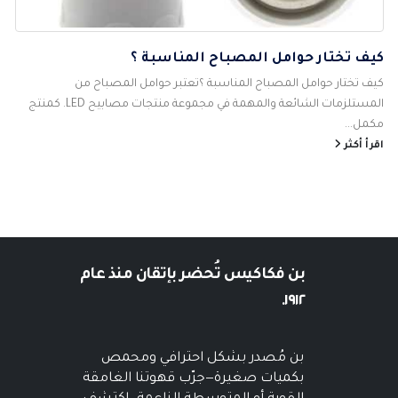
كيف تختار حوامل المصباح المناسبة ؟
كيف تختار حوامل المصباح المناسبة ؟تعتبر حوامل المصباح من
المستلزمات الشائعة والمهمة في مجموعة منتجات مصابيح LED. كمنتج
مكمل...
اقرأ أكثر
بن فكاكيس
تُحضر بإتقان منذ عام
١٩١٢.
بن مُصدر بشكل احترافي ومحمص
بكميات صغيرة—جرّب قهوتنا الغامقة