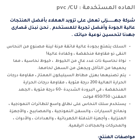
الماده المستخدمة : pvc /CU
شركة جهـــــــزلى تعمل على تزويد العملاء بأفضل المنتجات
عالية الجودة وأفضل تجربة للمستخدم , نحن نبذل قصارى
جهدنا لتحسين نوعية حياتك .
السلك يتمتع بجودة عالية فائقة مرنة لينة مصنوع من النحاس
النقى ذو مقاومة منخفضة ، وكفاءة عالية!
نواة نحاسية ذات عدد عالٍ من الخيوط ، خيوط نحاسية ، مما
يحميها من التآكل ويجعل من السهل لحامها.
يتم تصنيعها بعزل مطاط السيليكون الممتاز ، مقاومة درجات
الحرارة العالية 200 درجة مئوية ، مقاومة درجات الحرارة
المنخفضة ، في البرودة الشديدة -60 درجة مئوية ، الجهد
المقنن: 450/750 فولت
يستخدم سلك النحاس على نطاق واسع للطائرات النموذجية ،
ونماذج السيارات ، والسفن النموذجية ، والمصابيح ، والأجهزة
المنزلية ، وأجهزة التدفئة الكهربائية ، والعدادات ، والأدوات ،
والمحركات والمجالات الرقمية.
مواصفات المنتج: