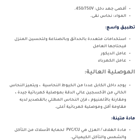
أقصى جهد دخل: 450/750V.
المواد: نحاس نقى.
تطبيق واسع:
استخدامات متعددة بالحدائق وبالصناعة ولتحسين المنزل
فيحتاجها العامل
عامل الديكور
عامل الكهرباء
الموصلية العالية:
يوجد داخل الكابل عددا من الخيوط النحاسية ، ويتميز النحاس
الخالي من الأكسجين عالي الدقة بموصلية كهربائية جيدة ،
ومقارنة بالألمنيوم ، فإن النحاس المطلي بالقصدير لديه
مقاومة أقل وموصلية كهربائية أعلى.
مادة متينة:
مادة الغلاف / العزل هي PVC/CU لحماية الأسلاك من التآكل
والشمس والتآكل الكيميائي.