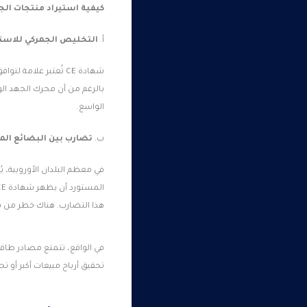
كيفية استيراد منتجات الج
أ.
التخليص الجمركي للاستير
شهادة CE تُعتبر علا
الواسع.
ب.
تضارب بين البضائع الم
هذا التضارب. هناك خطر من قبول شهادة CE تحدد جهد محرك ضيق بينما يحتوي المنتج الفعلي على محرك جهد و
في الواقع، تتمتع مصادر طاق
تحقيق أرباح مبيعات أكبر أو ت