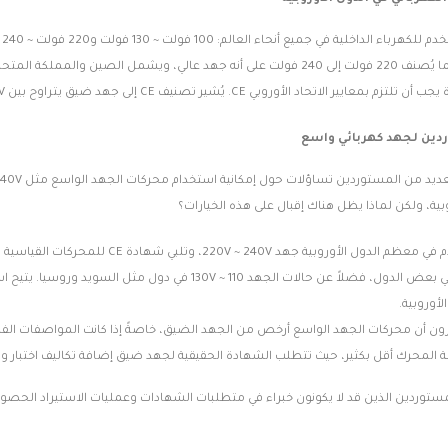
الولايات المتحدة واليابان، بينما يُصنف 220 فولت إلى 240 فولت على أنه جهد عال
أوروبي CE. يُشير تصنيف CE إلى جهد ضيق يتراوح بين 220V و 240V بتردد 50/60 هرتز.
ين لجهد كهربائي واسع
يُستخدم في معظم الدول الأوروبية ج
لجهد 220V إلى 230V في بعض الدول، فضلاً عن حالات الجهد 
لأوروبية.
المحرك أقل بكثير، حيث تتطلب الشهادة الحقيقية لجهد ضيق إضافة تكاليف اختبار وتر
ستوردين الذين قد لا يكونون خبراء في متطلبات الشهادات وعمليات الاستيراد الحصو