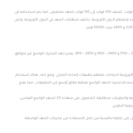
هناك نوعان من الجهد المستخدم للكهرباء الداخلية في جميع أنحاء العالم: 100 فولت ~ 130 فولت و220 فولت ~ 240 فولت. يُصنف 100 فولت إلى 130 فولت كجهد منخفض، كما يتم استخدامه في
ي، ويشمل الصين والمملكة المتحدة ومعظم الدول الأوروبية. تختلف متطلبات الجهد في الدول الأوروبية، ولكن
في السوق الأوروبية، يطرح العديد من المستوردين تساؤلات حول إمكانية استخدام محركات الجهد الواسع مثل 175V ~ 240V و 110V ~ 240V و 85V ~ 265V. يعتبر جهد المحرك الواسع غير متوافق
هد 220V ~ 240V، وتلبي شهادة CE للمحركات القياسية الأوروبية احتياجات معظم تطبيقات إضاءة المنازل. ومع ذلك، هناك استخدام
110 ~ 130V في دول مثل السويد وروسيا. يتيح استخدام محرك الجهد الواسع تغطية نطاق أوسع من التطبيقات، مما يفتح
يعتبر الكثيرون أن محركات الجهد الواسع أرخص من الجهد الضيق، خاصةً إذا كانت المواصفات الفنية والتكوينات متطابقة. للحصول على شهادة CE للجهد الواسع القياسي،
قية التكوين.
ل على تكلفة تنافسية من خلال الاستفادة من محركات الجهد الواسعة.