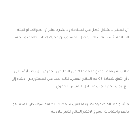
أن المنتج لا يشكل خطرًا على السلامة ولا يضر بالبشر أو الحيوانات أو البيئة.
 إلا أنه يتفق عمومًا مع اختبارات السلامة الأساسية. لذلك، يُفضل للمستوردين محرك إمداد الطاقة ذو الجهد
في معظم البلدان الأوروبية، يُعتبر الحصول على علامة CE وشهادتها شرطًا أساسيًا للتداول الحر في السوق الأوروبية. لا يكتفى فقط بوضع علامة “CE” على التخليص الجمركي، بل يجب أيضًا على
المستورد أن يظهر شهادة CE للمنتج. يتيح ذلك للشركة المصنعة الحركة الحرة في السوق الأوروبية. ومع ذلك، يجب أن تتفق شهادة CE مع المنتج الفعلي، لذلك يجب على المستوردين الانتباه إلى
ا أسواقها الخاصة ومتطلباتها الفريدة لمصادر الطاقة. سواء كان الهدف هو
لهم واحتياجات السوق لاختيار المنتج الأكثر ملاءمة.