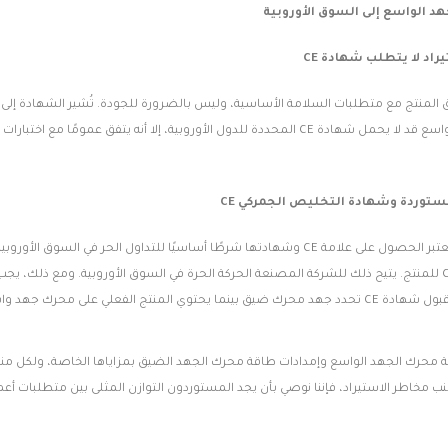
هد الواسع إلى السوق الأوروبية
اد لا يتطلب شهادة CE
مة لتوافق المنتج مع متطلبات السلامة الأساسية، وليس بالضرورة للجودة. تُشير الشهادة إلى 
بالرغم من أن محرك الجهد الواسع قد لا يحمل شهادة CE المحددة للدول الأوروبية،
ستوردة وشهادة التخليص الجمركي CE
اسع. يجب الحذر لتجنب مشاكل التفتيش الجمركي.
ة محرك الجهد الواسع وإمدادات طاقة محرك الجهد الضيق بمزاياها الخاصة، ولكل منه
جنب مخاطر الاستيراد، فإننا نوصي بأن يجد المستوردون التوازن المثلى بين متطلبات أعما