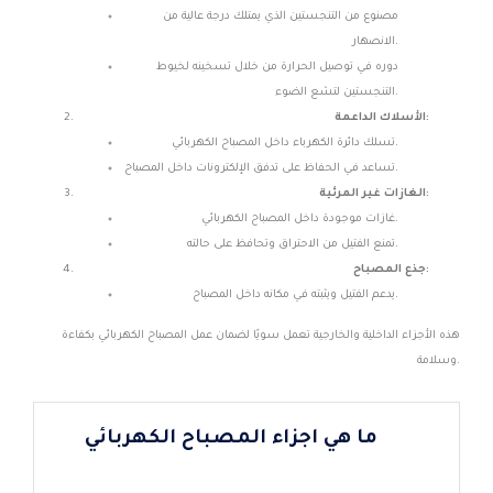
مصنوع من التنجستين الذي يمتلك درجة عالية من
الانصهار.
دوره في توصيل الحرارة من خلال تسخينه لخيوط
التنجستين لتشع الضوء.
الأسلاك الداعمة:
تسلك دائرة الكهرباء داخل المصباح الكهربائي.
تساعد في الحفاظ على تدفق الإلكترونات داخل المصباح.
الغازات غير المرئية:
غازات موجودة داخل المصباح الكهربائي.
تمنع الفتيل من الاحتراق وتحافظ على حالته.
جذع المصباح:
يدعم الفتيل ويثبته في مكانه داخل المصباح.
هذه الأجزاء الداخلية والخارجية تعمل سويًا لضمان عمل المصباح الكهربائي بكفاءة
وسلامة.
ما هي اجزاء المصباح الكهربائي