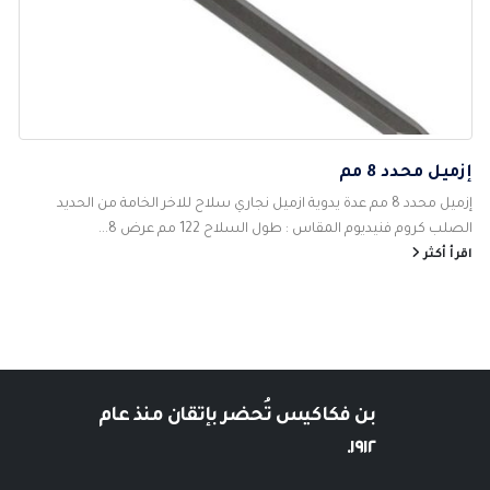
إزميل محدد 8 مم
إزميل محدد 8 مم عدة يدوية ازميل نجاري سلاح للاخر الخامة من الحديد
الصلب كروم فنيديوم المقاس : طول السلاح 122 مم عرض 8...
اقرأ أكثر
بن فكاكيس
تُحضر بإتقان منذ عام
١٩١٢.