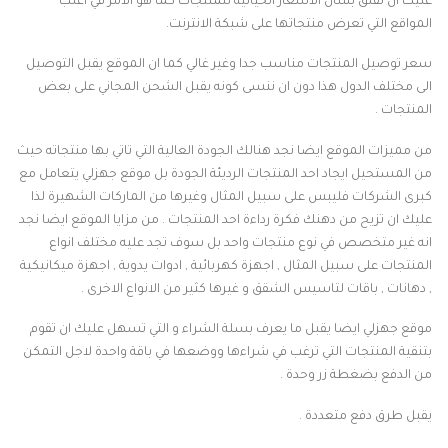
عليك ان تقلق بشان الاسعار الخيالية للمنتجات كما هو الامر في اغلب
المواقع التي تعرض منتجاتها على شبكة الانترنت.
سعر توصيل المنتجات مناسب جدا وغير غالي كما ان الموقع يقبل التوصيل
الى مختلف الدول هذا دون ان ننسى كونه يقبل الشحن المجاني على بعض
المنتجات .
من مميزات الموقع ايضا نجد هنالك الجودة العالية التي تاتي بها منتجاته حيث
من المستحيل ايجاد احد المنتجات الرديئة الجودة بل موقع جهزلي يتعامل مع
كبرى الشركات فليبس على سبيل المثال وغيرها من الماركات الشهيرة لذا
عليك ان تزيح من دهنك فكرة رداءة احد المنتجات . من مزايا الموقع ايضا نجد
انه غير متخصص في نوع منتجات واحد بل سوف تجد عليه مختلف انواع
المنتجات على سبيل المثال , اجهزة كهربائية , ادوات يدوية , اجهزة ميكانيكية
, دهانات , باقات لتاسيس الشقق و غيرها كثير من الانواع الاخرى .
موقع جهزلي ايضا يقبل ما يعرف بسلة الشراء و التي تسهل عليك ان تقوم
بتنقية المنتجات التي ترغب في شراءها ووضعها في باقة واحدة لاجل التمكن
من الدفع بضغطة زر وحدة .
يقبل طرق دفع متعددة .