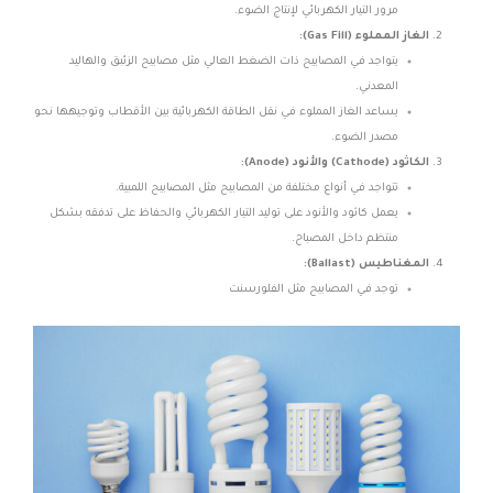
مرور التيار الكهربائي لإنتاج الضوء.
الغاز المملوء (Gas Fill):
يتواجد في المصابيح ذات الضغط العالي مثل مصابيح الزئبق والهاليد
المعدني.
يساعد الغاز المملوء في نقل الطاقة الكهربائية بين الأقطاب وتوجيهها نحو
مصدر الضوء.
الكاثود (Cathode) والأنود (Anode):
تتواجد في أنواع مختلفة من المصابيح مثل المصابيح اللمبية.
يعمل كاثود والأنود على توليد التيار الكهربائي والحفاظ على تدفقه بشكل
منتظم داخل المصباح.
المغناطيس (Ballast):
توجد في المصابيح مثل الفلورسنت