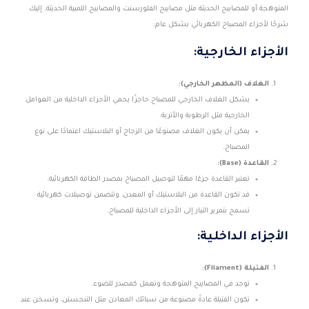
المتوهجة أو للمصابيح الحديثة مثل مصابيح الفلورسنت والمصابيح اللمبية الحديثة. إليك
شرحًا لأجزاء المصباح الكهربائي بشكل عام:
الأجزاء الخارجية:
الغلاف (المظهر الخارجي):
يشكل الغلاف الخارجي للمصباح حاجزًا يحمي الأجزاء الداخلية من العوامل
الخارجية مثل الرطوبة والأتربة.
يمكن أن يكون الغلاف مصنوعًا من الزجاج أو البلاستيك اعتمادًا على نوع
المصباح.
القاعدة (Base):
تعتبر القاعدة جزءًا مهمًا لتوصيل المصباح بمصدر الطاقة الكهربائية.
قد تكون القاعدة من البلاستيك أو المعدن، وتتضمن توصيلات كهربائية
تسمح بتمرير التيار إلى الأجزاء الداخلية للمصباح.
الأجزاء الداخلية:
الفتيلة (Filament):
توجد في المصابيح المتوهجة وتعمل كمصدر للضوء.
تكون الفتيلة عادةً مصنوعة من سبائك المعادن مثل التنجستن، وتسخن عند