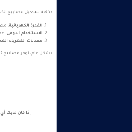
تكلفة تشغيل مصابيح الكشاف LED أقل بكثير مقارنة بمصابيح الهالوجين أو المصابيح المتوهجة. تعتمد التكاليف
القدرة الكهربائية
: مصابيح LED تستهلك طاقة أقل 
الاستخدام اليومي
: عد
معدلات الكهرباء المح
بشكل عام، توفر مصابيح LED كفاءة عالية في استهلاك الطاقة، مما يؤدي إلى تخفيض فواتير الكهرباء بشكل ملحوظ على المدى الطويل.
إ
ذا كان لديك أي