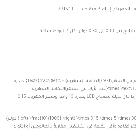
التكلفة الشهرية=(القدرة (واط)1000)×سعر الكهرباء (دولار/kWh)×عدد الساعات اليومية×عدد الأيام في الشهر\text{التكلفة الشهرية} = \left( \frac{\text{القدرة
التكلفة الشهرية
=
: إذا كان لديك مصباح LED بقدرة 10 واط، وسعر الكهرباء 0.15
شفة LED عادةً ما تكون أكثر كفاءة وأقل تكلفة في التشغيل مقارنةً بالهالوجين أو الأنواع