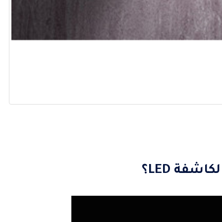
شفة LED؟