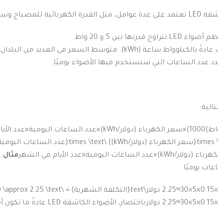
كيفية حساب التكلفة:
LE تتراوح قدرتها بين 5 و 20 واط.
عة (kWh). متوسط السعر في العديد من البلدان يتراوح بين 0.10 إلى 0.30 دولار لكل كيلوواط ساعة.
دد عدد الساعات التي ستستخدم فيها الأضواء يوميًا.
الية:
رباء (دولار/kWh)
×
عدد الساعات اليومية
×
عدد الأيام في الشهر
مثال
×
0.15
×
5
×
30
≈
2.25
دولار
باختصار، الأضواء الكا