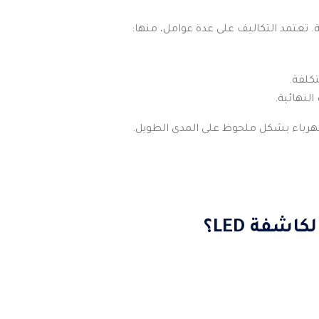
تكلفة.
النهائية.
شفة LED؟