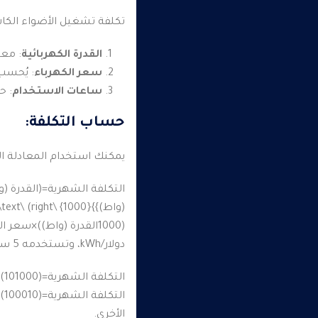
تكلفة تشغيل الأضواء الكاشفة LED تعتمد على عدة عوامل، مثل القدرة الكهربائية للمصباح وسعر الكهرباء. إليك 
القدرة الكهربائية
: معظم أضواء D
سعر الكهرباء
: يُحسب عادةً بالكيلوواط سا
ساعات الاستخدام
: ح
حساب التكلفة:
يمكنك استخدام المعادلة الت
(واط)}}{1000} \right) \times \text{سعر الكهرباء (دولار/kWh)} \times \text{عدد الساعات اليومية} \times \text{عدد الأيام في الشهر}
(
1000
القدرة (واط)
)
×
سعر الكه
دولار/kWh، وتستخدمه 5 ساعات يوميًا:
التكلفة الشهرية=(101000)×0.15×5×30≈2.25 دولار\text{التكلفة الشهرية} = \left( \frac{10}{1000} \right) \times 0.15 \times 5 \times 30 \approx 2.25 \text{ دولار}
التكلفة الشهرية
=
(
100010
)
الأخرى.