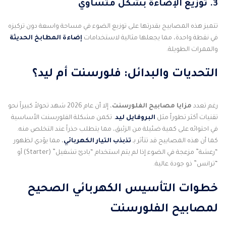
3. توزيع الإضاءة بشكل متساوي
تتميز هذه المصابيح بقدرتها على توزيع الضوء في مساحة واسعة دون تركيزه
في نقطة واحدة، مما يجعلها مثالية لاستخدامات
إضاءة المطابخ الحديثة
والممرات الطويلة.
التحديات والبدائل: فلورسنت أم ليد؟
رغم تعدد
مزايا مصابيح الفلورسنت
، إلا أن عام 2026 شهد تحولاً كبيراً نحو
تقنيات أكثر تطوراً مثل
البروفايل ليد
. تكمن مشكلة الفلورسنت الأساسية
في احتوائه على كمية ضئيلة من الزئبق، مما يتطلب حذراً عند التخلص منه.
كما أن هذه المصابيح قد تتأثر بـ
تذبذب التيار الكهربائي
، مما يؤدي لظهور
“رعشة” مزعجة في الضوء إذا لم يتم استخدام “بادئ تشغيل” (Starter) أو
“ترانس” ذو جودة عالية.
خطوات التأسيس الكهربائي الصحيح
لمصابيح الفلورسنت