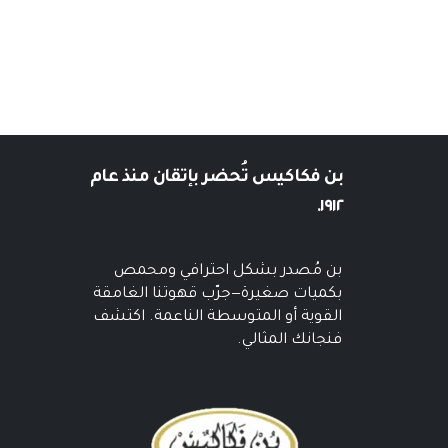
بن فكاكيس
تُحضر بإتقان منذ عام
١٩١٢.
بن مُصدر بشكل احترافي ومحمص
بكميات صغيرة—جرّب قهوتنا الغامقة
القوية أو المتوسطة الناعمة. اكتشف
فنجانك المثالي.