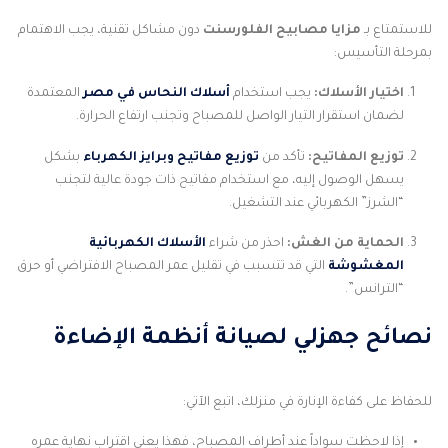
للاستمتاع بـ
مزايا مصابيح الفلورسنت
دون مشاكل تقنية، يجب الاهتمام
بمرحلة التأسيس:
اختيار الأسلاك:
يجب استخدام
أسلاك النحاس في مصر
المعتمدة
لضمان استقرار التيار الواصل للمصباح وتجنب ارتفاع الحرارة.
توزيع المفاتيح:
تأكد من
توزيع مفاتيح وبرايز الكهرباء
بشكل
يسهل الوصول إليه، مع استخدام مفاتيح ذات جودة عالية لتجنب
“الشرز” الكهربائي عند التشغيل.
الحماية من الغش:
احذر من شراء
الأسلاك الكهربائية
المغشوشة
التي قد تتسبب في تقليل عمر المصباح الافتراضي أو حرق
“الترانس”.
نصائح جهزلي لصيانة أنظمة الإضاءة
للحفاظ على كفاءة الإنارة في منزلك، اتبع الآتي:
إذا لاحظت سواداً عند أطراف المصباح، فهذا يعني اقتراب نهاية عمره