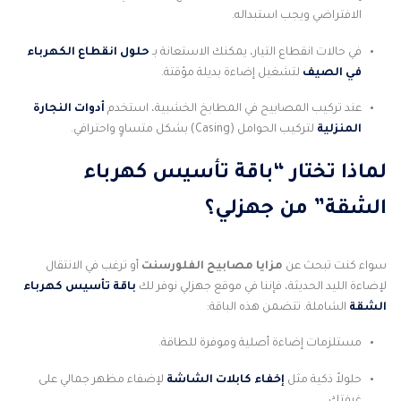
الافتراضي ويجب استبداله.
في حالات انقطاع التيار، يمكنك الاستعانة بـ
حلول انقطاع الكهرباء
في الصيف
لتشغيل إضاءة بديلة مؤقتة.
عند تركيب المصابيح في المطابخ الخشبية، استخدم
أدوات النجارة
المنزلية
لتركيب الحوامل (Casing) بشكل متساوٍ واحترافي.
لماذا تختار “باقة تأسيس كهرباء
الشقة” من جهزلي؟
سواء كنت تبحث عن
مزايا مصابيح الفلورسنت
أو ترغب في الانتقال
لإضاءة الليد الحديثة، فإننا في موقع جهزلي نوفر لك
باقة تأسيس كهرباء
الشقة
الشاملة. تتضمن هذه الباقة:
مستلزمات إضاءة أصلية وموفرة للطاقة.
حلولاً ذكية مثل
إخفاء كابلات الشاشة
لإضفاء مظهر جمالي على
غرفتك.