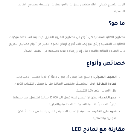
لتوليد إشعاع ضوئي. إليك ملخص للميزات والمواصفات الرئيسية لمصابيح الهاليد
المعدنية:
ما هو؟
مصابيح الهاليد المعدنية هي أنواع من مصابيح التفريغ الغازي حيث يتم استخدام مركبات
الهاليدات المعدنية وزئبق مع إضافات أخرى لإنتاج الضوء. تعتبر من أنواع مصابيح التفريغ
ذات الكفاءة العالية والقدرة على إنتاج إضاءة قوية ومتنوعة في الطيف الضوئي.
خصائص وأنواع
الطيف الضوئي:
واسع جداً، يمكن أن يكون دافئاً أو بارداً حسب الاحتياجات.
كفاءة الطاقة:
توفر استهلاكًا منخفضًا للطاقة مقارنة ببعض التقنيات الأخرى
مثل اللمبات الكهربائية التقليدية.
عمر الخدمة:
يمكن أن تعمل لمدة تصل إلى 15,000 ساعة تشغيل، مما يجعلها
خياراً اقتصادياً بالنسبة للتطبيقات الصناعية والتجارية.
قدرة على التكيف:
مناسبة للإضاءة الداخلية والخارجية، بما في ذلك الأماكن
التجارية والصناعية.
مقارنة مع نماذج LED