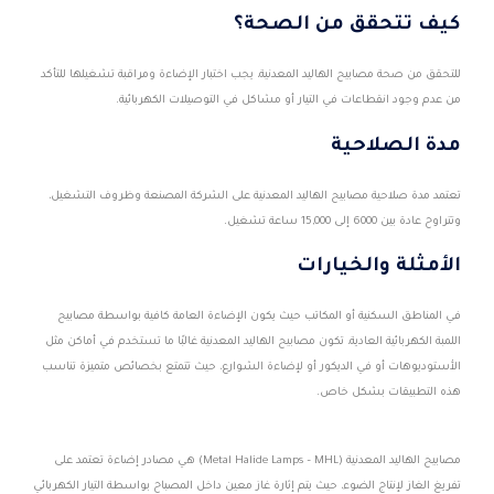
كيف تتحقق من الصحة؟
للتحقق من صحة مصابيح الهاليد المعدنية، يجب اختبار الإضاءة ومراقبة تشغيلها للتأكد
من عدم وجود انقطاعات في التيار أو مشاكل في التوصيلات الكهربائية.
مدة الصلاحية
تعتمد مدة صلاحية مصابيح الهاليد المعدنية على الشركة المصنعة وظروف التشغيل،
وتتراوح عادة بين 6000 إلى 15,000 ساعة تشغيل.
الأمثلة والخيارات
في المناطق السكنية أو المكاتب حيث يكون الإضاءة العامة كافية بواسطة مصابيح
اللمبة الكهربائية العادية، تكون مصابيح الهاليد المعدنية غالبًا ما تستخدم في أماكن مثل
الأستوديوهات أو في الديكور أو لإضاءة الشوارع، حيث تتمتع بخصائص متميزة تناسب
هذه التطبيقات بشكل خاص.
مصابيح الهاليد المعدنية (Metal Halide Lamps – MHL) هي مصادر إضاءة تعتمد على
تفريغ الغاز لإنتاج الضوء، حيث يتم إثارة غاز معين داخل المصباح بواسطة التيار الكهربائي