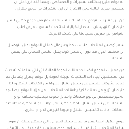
انه موقع مليئ بمختلف المميزات و الخصائص , ولهذا فقد قررنا على ان
نخصص فقرتنا التالية لاجل الاشارة الى ابرز المميزات في موقع جهزلي .
من ابرز مميزات الموقع نجد هنالك تناسبية الاسعار ففي موقع جهزلي ليس
عليك ان تقلق بشان الاسعار الخيالية للمنتجات كما هو الامر في اغلب
المواقع التي تعرض منتجاتها على شبكة الانترنت.
سعر توصيل المنتجات مناسب جدا وغير غالي كما ان الموقع يقبل التوصيل
الى مختلف الدول هذا دون ان ننسى كونه يقبل الشحن المجاني على بعض
المنتجات .
من مميزات الموقع ايضا نجد هنالك الجودة العالية التي تاتي بها منتجاته حيث
من المستحيل ايجاد احد المنتجات الرديئة الجودة بل موقع جهزلي يتعامل مع
كبرى الشركات فليبس على سبيل المثال وغيرها من الماركات الشهيرة لذا
عليك ان تزيح من دهنك فكرة رداءة احد المنتجات . من مزايا الموقع ايضا نجد
انه غير متخصص في نوع منتجات واحد بل سوف تجد عليه مختلف انواع
المنتجات على سبيل المثال , اجهزة كهربائية , ادوات يدوية , اجهزة ميكانيكية
, دهانات , باقات لتاسيس الشقق و غيرها كثير من الانواع الاخرى .
موقع جهزلي ايضا يقبل ما يعرف بسلة الشراء و التي تسهل عليك ان تقوم
بتنقية المنتجات التي ترغب في شراءها ووضعها في باقة واحدة لاجل التمكن