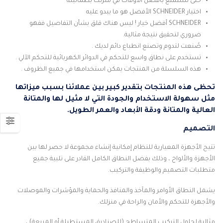
حتى تستمتع بأفضل الأوقات في منزلك بطمأنينة
اختيار SCHNEIDER الأفضل هو ما يبدو عليه
SCHNEIDER أفضل خيار ! ليس هناك قلق بشأن التفاصيل ففهو
ضروري لتحقيق نتيجة مثالية.
صُنعت لتدوم وتصنع انطباع دائم لديك .
تستخدم على نطاق واسع للتحكم في الدوائر الكهربائية للتحكم الآلي .
هذه السلسلة من المنتجات يمكن استخدامها في جميع الظروف .
تحظى هذه المنتجات بتقدير كبير بين عملائنا بسبب ميزاتها
مثل سهولة الاستخدام والجودة التي لا مثيل لها والمتانة
العالية والمتانة ودقة الأبعاد والعمر الطويل.
التصميم
تتيح الأجهزة المعيارية للنظام إمكانية إنشاء مجموعة لا حصر لها بين
الأجهزة والألواح ، وذلك بفضل النطاق الكامل القادر على تلبية جميع
متطلبات التصميم والوظيفة والتركيب.
يشمل النطاق الأوامر والمآخذ والمنافذ والحماية والمؤشرات والموصلات
والأجهزة للتحكم والأمان والراحة في منزلك.
مثالية لحلول التركيب المتساطح (للصناديق المستطيلة أو المربعة) ،