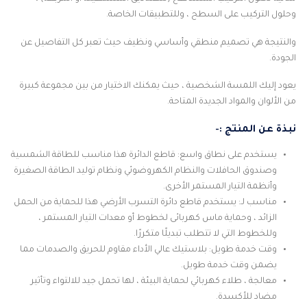
وحلول التركيب على السطح ، وللتطبيقات الخاصة.
والنتيجة هي تصميم منطقي وأساسي ونظيف حيث تعبر كل التفاصيل عن
الجودة.
يعود إليك اللمسة الشخصية ، حيث يمكنك الاختيار من بين مجموعة كبيرة
من الألوان والمواد الجديدة المتاحة.
نبذة عن المنتج :-
يستخدم على نطاق واسع: قاطع الدائرة هذا مناسب للطاقة الشمسية
وصندوق الحافلات والنظام الكهروضوئي ونظام توليد الطاقة الصغيرة
وأنظمة التيار المستمر الأخرى.
مناسب لـ: يستخدم قاطع دائرة التسرب الأرضي هذا للحماية من الحمل
الزائد ، وحماية ماس كهربائى لخطوط أو معدات التيار المستمر ،
وللخطوط التي لا تتطلب تبديلًا متكررًا.
وقت خدمة طويل: بلاستيك عالي الأداء مقاوم للحريق والصدمات مما
يضمن وقت خدمة طويل.
معالجة ، طلاء كهربائي لحماية البيئة ، لها تحمل جيد للالتواء وتأثير
مضاد للأكسدة.