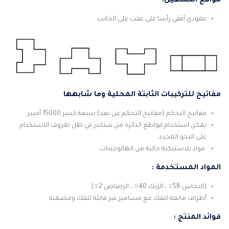
مواقع التشغيل:
عمودي أفقي رأسا على عقب على الجانب
مفاتيح للتركيبات الثابتة المحلية وما شابهها
مفاتيح التحكم (مفاتيح التحكم عن بعد) بسعة كسر 15000 أمبير
يمكن استخدام قواطع الدائرة من شنايدر في ظل ظروف الاستخدام
على النحو المحدد.
مواد بلاستيكية خالية من الهالوجينات.
المواد المستخدمة :
(النحاس 58٪ ، الزنك 40٪ ، الرصاص 2٪)
أطراف مانعة للفك مع مسامير غير قابلة للفك ومضمنة
فوائد المنتج :