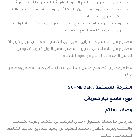
الحجم الصغير: وزن قاطع الدائرة الكهربائية للتسرب الأرضي تقريبًا.
صغيرة الحجم وخفيفة الوزن ، لديها أداء موثوق به ، وقدرة كسر عالية
وعمل سريع الاستجابة.
جودة عالية واحترافية بعد البيع: نحن واثقون من جودة منتجاتنا ولدينا
فريق محترف لما بعد البيع لخدمتك.
مصنوع من البلاستيك الحراري الغير قابل للكسر ، لامع ، من البولي كربونات
مصنوع من مادة اللدائن الحرارية المصنوعة من البولي كربونات ، ومرن
لتحمل الصدمات القاسية والقوة الشديدة.
مظهر عصري بتصميم أملس وسلس ، يعزز بشكل كبير المظهر ومظهر
غرفتك .
الشركة المصنعة : SCHNEIDER
نوع : قاطع تيار كهربائى
وصف المنتج :
عبارة عن بلاستيك مصقول – مثالي للتركيب في المكتب وغرفة المعيشة
والمكتب وغرفة الأطفال , سهلة التركيب في جميع صناديق الحائط الشائعة
المثبتة على الحائط