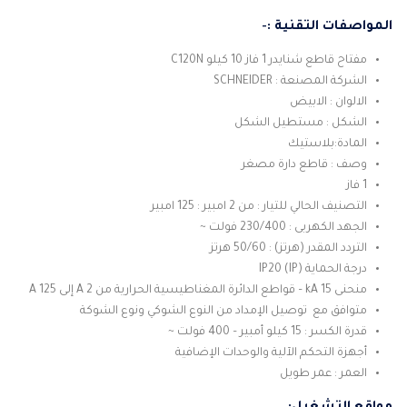
المواصفات التقنية :-
مفتاح قاطع شنايدر 1 فاز 10 كيلو C120N
الشركة المصنعة : SCHNEIDER
الالوان : الابيض
الشكل : مستطيل الشكل
المادة:بلاستيك
وصف : قاطع دارة مصغر
1 فاز
التصنيف الحالي للتيار : من 2 امبير : 125 امبير
الجهد الكهربى : 230/400 فولت ~
التردد المقدر (هرتز) : 50/60 هرتز
درجة الحماية (IP) IP20
منحنى 15 kA – قواطع الدائرة المغناطيسية الحرارية من 2 A إلى 125 A
متوافق مع توصيل الإمداد من النوع الشوكي ونوع الشوكة
قدرة الكسر : 15 كيلو أمبير – 400 فولت ~
أجهزة التحكم الآلية والوحدات الإضافية
العمر : عمر طويل