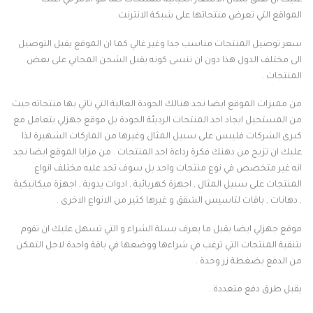
عليك ان تقلق بشان الاسعار الخيالية للمنتجات كما هو الامر في اغلب
المواقع التي تعرض منتجاتها على شبكة الانترنت.
سعر توصيل المنتجات مناسب جدا وغير غالي كما ان الموقع يقبل التوصيل
الى مختلف الدول هذا دون ان ننسى كونه يقبل الشحن المجاني على بعض
المنتجات .
من مميزات الموقع ايضا نجد هنالك الجودة العالية التي تاتي بها منتجاته حيث
من المستحيل ايجاد احد المنتجات الرديئة الجودة بل موقع جهزلي يتعامل مع
كبرى الشركات فليبس على سبيل المثال وغيرها من الماركات الشهيرة لذا
عليك ان تزيح من دهنك فكرة رداءة احد المنتجات . من مزايا الموقع ايضا نجد
انه غير متخصص في نوع منتجات واحد بل سوف تجد عليه مختلف انواع
المنتجات على سبيل المثال , اجهزة كهربائية , ادوات يدوية , اجهزة ميكانيكية
, دهانات , باقات لتاسيس الشقق و غيرها كثير من الانواع الاخرى .
موقع جهزلي ايضا يقبل ما يعرف بسلة الشراء و التي تسهل عليك ان تقوم
بتنقية المنتجات التي ترغب في شراءها ووضعها في باقة واحدة لاجل التمكن
من الدفع بضغطة زر وحدة .
يقبل طرق دفع متعددة .