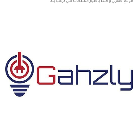
موقع جهزلي و البدأ باختيار المنتجات التي ترغب بها .