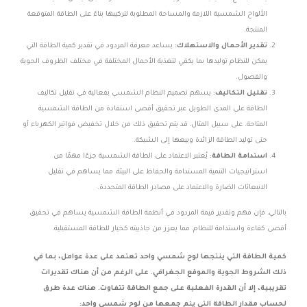
الألواح الشمسية اللازمة والمساحة المطلوبة لتركيبها بناءً على الطاقة المتوقعة
المنتجة.
تقدير الأحمال والاستهلاك:
يساعد معرفة المردود في تقدير كمية الطاقة التي
يمكن للنظام توليدها بما يكفي لتغذية الأحمال المختلفة في مختلف الظروف الجوية
والفصول.
تقليل التكاليف:
يسهم تصميم النظام الشمسي بفعالية في تقليل تكاليف
الطاقة على المدى الطويل عبر تحقيق أقصى استفادة من الطاقة الشمسية
المتاحة. على سبيل المثال، قد يتم تحقيق ذلك من خلال تخفيض فواتير الكهرباء أو
حتى توليد الطاقة الزائدة وبيعها إلى الشبكة.
استدامة الطاقة:
يُعتبر الاعتماد على الطاقة الشمسية جزءًا مهمًا من
استراتيجيات التنمية المستدامة والحفاظ على البيئة، مما يساهم في تقليل
الانبعاثات الضارة والاعتماد على مصادر الطاقة المتجددة.
بالتالي، فإن فهم وتقدير قيمة المردود في أنظمة الطاقة الشمسية يساهم في تحقيق
أقصى كفاءة واستدامة للنظام، مما يعزز من جاذبيته كخيار للطاقة المستقبلية.
كمية الطاقة التي ينتجها لوح شمسي واحد تعتمد على عدة عوامل، بما في
ذلك الشروط الجوية والموقع الجغرافي. على الرغم من أن هناك تقديرات
تقريبية، إلا أن القدرة الفعلية على جمع الطاقة تتفاوت. هناك عدة طرق
لحساب مقدار الطاقة التي يتم جمعها من لوح شمسي واحد: