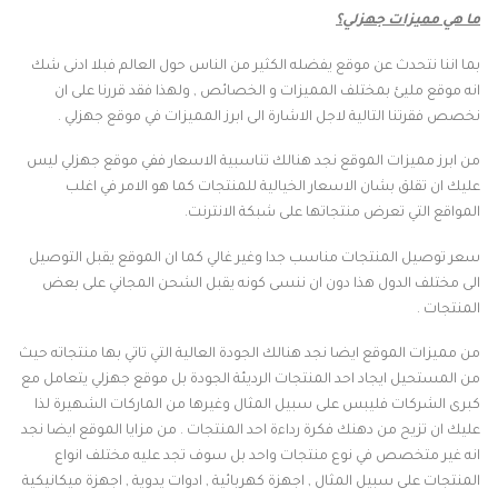
ما هي مميزات جهزلي؟
بما اننا نتحدث عن موقع يفضله الكثير من الناس حول العالم فبلا ادنى شك
انه موقع مليئ بمختلف المميزات و الخصائص , ولهذا فقد قررنا على ان
نخصص فقرتنا التالية لاجل الاشارة الى ابرز المميزات في موقع جهزلي .
من ابرز مميزات الموقع نجد هنالك تناسبية الاسعار ففي موقع جهزلي ليس
عليك ان تقلق بشان الاسعار الخيالية للمنتجات كما هو الامر في اغلب
المواقع التي تعرض منتجاتها على شبكة الانترنت.
سعر توصيل المنتجات مناسب جدا وغير غالي كما ان الموقع يقبل التوصيل
الى مختلف الدول هذا دون ان ننسى كونه يقبل الشحن المجاني على بعض
المنتجات .
من مميزات الموقع ايضا نجد هنالك الجودة العالية التي تاتي بها منتجاته حيث
من المستحيل ايجاد احد المنتجات الرديئة الجودة بل موقع جهزلي يتعامل مع
كبرى الشركات فليبس على سبيل المثال وغيرها من الماركات الشهيرة لذا
عليك ان تزيح من دهنك فكرة رداءة احد المنتجات . من مزايا الموقع ايضا نجد
انه غير متخصص في نوع منتجات واحد بل سوف تجد عليه مختلف انواع
المنتجات على سبيل المثال , اجهزة كهربائية , ادوات يدوية , اجهزة ميكانيكية