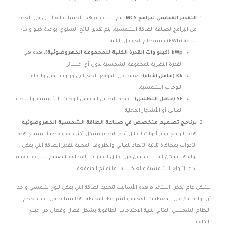
التقدير القياسي لبرامج MCS:
يتم استخدام هذا الحساب القياسي في العديد
من البرامج لصناعة الطاقة الشمسية. يتم تقدير الناتج السنوي بوحدة كيلو وات-
ساعة (kWh) باستخدام العوامل التالية:
kWp (كيلو وات القدرة الكلية للمجموعة الكهروضوئية):
هذه هي
القدرة النظرية للمجموعة الشمسية بدون أي خسائر.
Kk (عامل الأداء):
يعتمد على الموقع الجغرافي وزاوية الميل واتجاه
اللوحات الشمسية.
SF (عامل التظليل):
يحدده التظليل المحتمل للوحات الشمسية بواسطة
المباني أو الأشجار المحلية.
برنامج تصميم متخصص في صناعة الطاقة الشمسية الكهروضوئية:
هذه البرامج توفر أدوات لتحليل أداء النظام بشكل أكثر دقة وتفصيلاً. تسمح هذه
الأدوات بمحاكاة ثلاثية الأبعاد للمباني والظروف المحلية لتقدير الطاقة التي يمكن
توليدها. يتمكن المستخدمون من تحليل الخيارات المختلفة للتصميم بسرعة، وتقييم
أداء الألواح الشمسية والعاكسات والنواتج المتوقعة.
بشكل عام، يمكن استخدام هذه الأساليب لتحديد الطاقة التي يمكن للوح شمسي واحد
أن يولده بناءً على المعطيات الفعلية والشروط المحيطة. هذا يساعد في تحديد حجم
النظام الشمسي المثالي لتلبية الاحتياجات الطاقوية بشكل فعال وفعال من حيث
التكلفة.