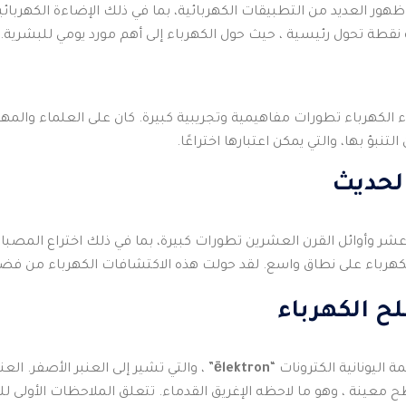
ر العديد من التطبيقات الكهربائية، بما في ذلك الإضاءة الكهربائية
نقطة تحول رئيسية ، حيث حول الكهرباء إلى أهم مورد يومي للبشرية.
الكهرباء تطورات مفاهيمية وتجريبية كبيرة. كان على العلماء والمهن
نبؤ بها، والتي يمكن اعتبارها اختراعًا.
الحديث
عشر وأوائل القرن العشرين تطورات كبيرة، بما في ذلك اختراع المص
لكهرباء على نطاق واسع. لقد حولت هذه الاكتشافات الكهرباء من فضول 
 الكهرباء
ة اليونانية الكترونات “
ēlektron
” ، والتي تشير إلى العنبر الأصفر. ال
ح معينة ، وهو ما لاحظه الإغريق القدماء. تتعلق الملاحظات الأولى ل