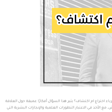
رباء اختراع ام اكتشاف؟ يثير هذا السؤال أفكارًا عميقة حول العلاقة
ع الأخذ في الاعتبار التطورات العلمية والإنجازات البشرية التي