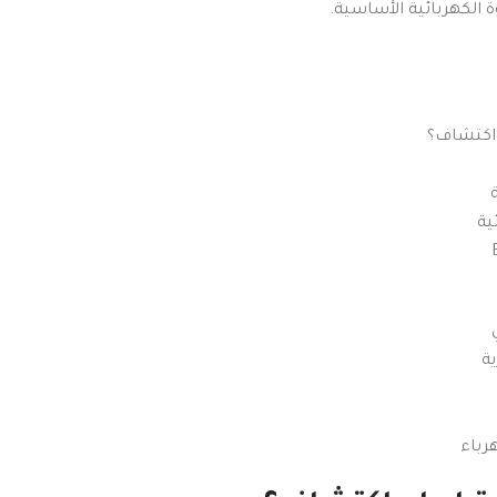
 الكهربائية الأساسية.
 اكتشاف؟
ية
ة
باء