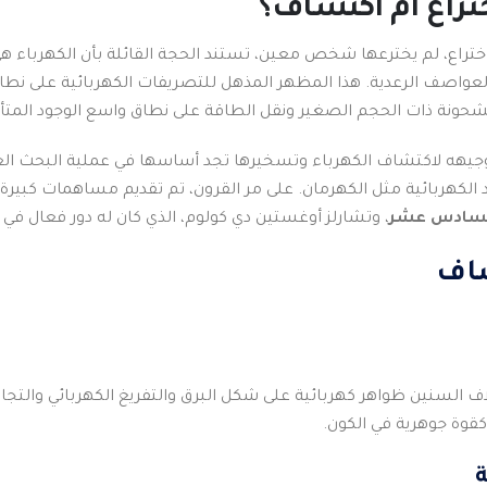
تراع ام اكتشاف؟
ختراع، لم يخترعها شخص معين، تستند الحجة القائلة بأن الكهرباء ه
ء العواصف الرعدية. هذا المظهر المذهل للتصريفات الكهربائية على نط
حونة ذات الحجم الصغير ونقل الطاقة على نطاق واسع الوجود المتأص
 توجيهه لاكتشاف الكهرباء وتسخيرها تجد أساسها في عملية البحث 
هربائية مثل الكهرمان. على مر القرون، تم تقديم مساهمات كبيرة من
لسادس عشر
، وتشارلز أوغستين دي كولوم، الذي كان له دور فعال في
شاف
ف السنين ظواهر كهربائية على شكل البرق والتفريغ الكهربائي والتجا
قوة جوهرية في الكون.
ة