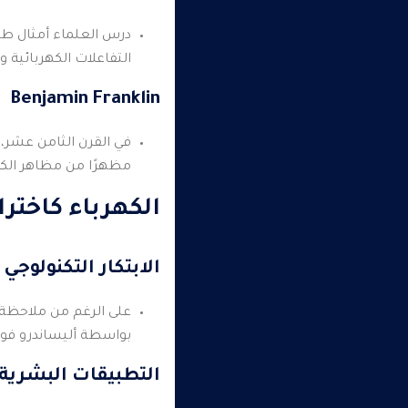
درس العلماء أمثال طال
التفاعلات الكهربائية
Benjamin Franklin
في القرن الثامن عشر، 
مظهرًا من مظاهر الكهر
الكهرباء كاخترا
الابتكار التكنولوجي
على الرغم من ملاحظة ا
بواسطة أليساندرو فولت
التطبيقات البشرية