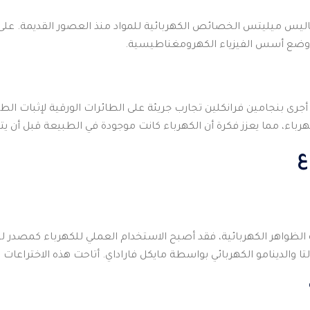
يس ميليتس الخصائص الكهربائية للمواد منذ العصور القديمة. على مر
 ووضع أسس الفيزياء الكهرومغناطيسية.
أجرى بنجامين فرانكلين تجارب جريئة على الطائرات الورقية لإثبات الط
باء، مما يعزز فكرة أن الكهرباء كانت موجودة في الطبيعة قبل أن يتق
ع
لظواهر الكهربائية، فقد أصبح الاستخدام العملي للكهرباء كمصدر للطا
ا والدينامو الكهربائي بواسطة مايكل فاراداي. أتاحت هذه الاختراعات 