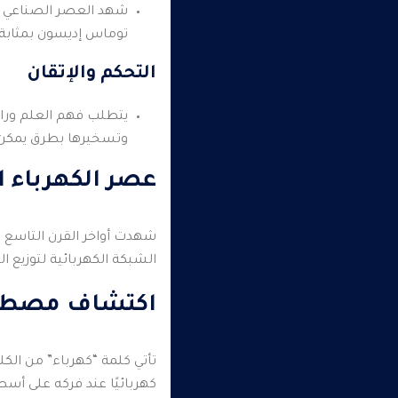
شهد العصر الصناعي ظهو
توماس إديسون بمثابة 
التحكم والإتقان
يتطلب فهم العلم وراء 
وتسخيرها بطرق يمكن الت
عصر الكهرباء 
شهدت أواخر القرن التاسع 
الشبكة الكهربائية لتوزيع ا
اكتشاف مصطلح
تأتي كلمة “كهرباء” من الكلم
كهربائيًا عند فركه على أسط