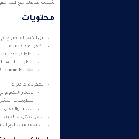
شكلت تفاعلنا مع هذه القوة
محتويات
هل الكهرباء اختراع ام
الكهرباء كاكتشاف
الظواهر الطبيعية
النظريات الكهربائ
Benjamin Franklin
الكهرباء كاختراع
الابتكار التكنولوجي
التطبيقات البشري
التحكم والإتقان
عصر الكهرباء الحديث
اكتشاف مصطلح الكهر