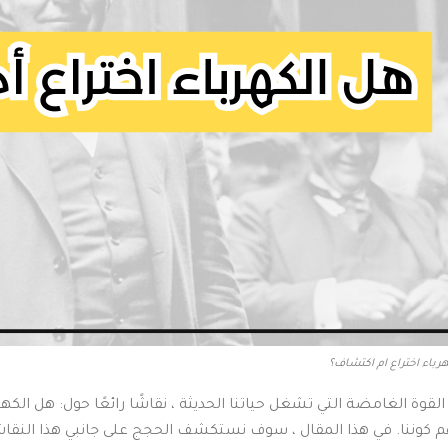
رباء اختراع ام اكتشاف؟
القوة الغامضة التي تشغل حياتنا الحديثة ، نقاشًا رائعًا حول: هل الكه
م كوننا. في هذا المقال ، سوف نستكشف الحجج على جانبي هذا النقاش، م