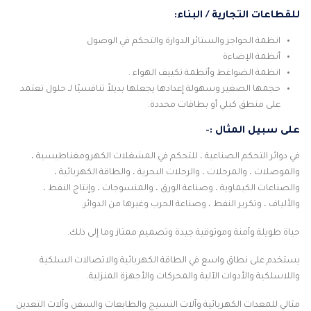
للقطاعات التجارية / البناء:
انظمة الحواجز والستائر الدوارة والتحكم في الوصول
أنظمة الإضاءة
انظمة الضواغط وأنظمة تكييف الهواء .
حجمها الصغير وسهولة إعدادها يجعلها بديلاً تنافسيًا لـ حلول تعتمد
على منطق كبلي أو بطاقات محددة.
على سبيل المثال :-
في دوائر التحكم الصناعية ، للتحكم في المشغلات الكهرومغناطيسية ،
والموصلات ، والمرحلات ، والرحلات البحرية ، والطاقة الكهربائية ،
والصناعات الكيماوية ، وصناعة الورق ، والمنسوجات ، وإنتاج النفط ،
والألياف ، وتكرير النفط ، وصناعة الحرب وغيرها من الدوائر.
حياة طويلة وآمنة وموثوقية جيدة وتصميم ممتاز وما إلى ذلك.
يستخدم على نطاق واسع في الطاقة الكهربائية والاتصالات السلكية
واللاسلكية والأدوات الآلية والمحركات والأجهزة المنزلية.
مثالي للمعدات الكهربائية وآلات النسيج والطابعات والسفن وآلات التعدين