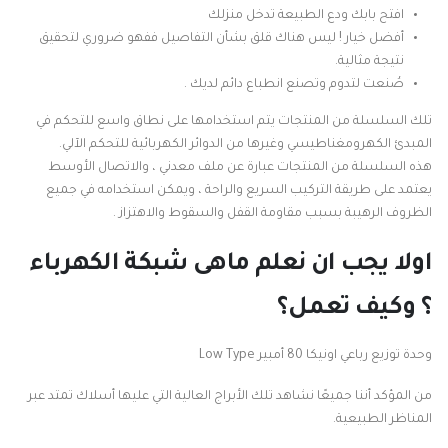
افتح بابك ودع الطبيعة تدخل منزلك
أفضل خيار ! ليس هناك قلق بشأن التفاصيل ففهو ضروري لتحقيق
نتيجة مثالية.
صُنعت لتدوم وتصنع انطباع دائم لديك .
تلك السلسلة من المنتجات يتم استخدامها على نطاق واسع للتحكم في
المبدئ الكهرومغناطيسي وغيرها من الدوائر الكهربائية للتحكم الآلي.
هذه السلسلة من المنتجات عبارة عن ملف معدني ، والاتصال الأوسط
يعتمد على طريقة التركيب السريع والراحة ، ويمكن استخدامه في جميع
الظروف الرهيبة بسبب مقاومة القفل والسقوط والاهتزاز .
اولا يجب ان نعلم ماهى شبكة الكهرباء
؟ وكيف تعمل؟
وحدة توزيع رباعي اونيكا 80 أمبير Low Type
من المؤكد أننا جميعًا نشاهد تلك الأبراج العالية التي عليها أسلاك تمتد عبر
المناظر الطبيعية.