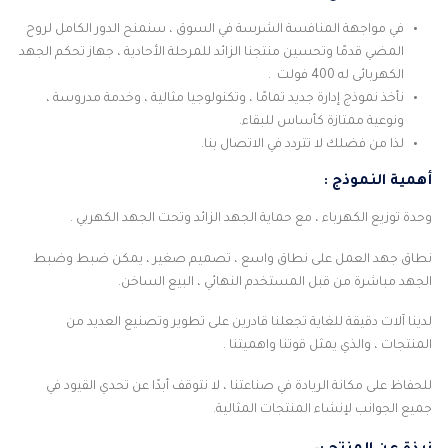
في مواجهة المنافسة الشرسة في السوق ، سنمنح الدور الكامل لروح
المضي قدمًا وتحسين منتجنا الزائد للمرحلة الأحادية ، جهاز تحكم الجهد
الكهربائى له 400 فولت .
نأخذ نموذج إدارة جديد تمامًا ، وتكنولوجيا مثالية ، وخدمة مدروسة ،
ونوعية ممتازة كأساس للبقاء.
لذا من فضلك لا تتردد في الاتصال بنا.
أهمية النموذج :
وحدة توزيع الكهرباء ، مع حماية الجهد الزائد وتحت الجهد الكهربي .
نطاق جهد العمل على نطاق واسع ، تصميم صغير ، يمكن ضبط وضبط
الجهد مباشرة من قبل المستخدم النهائي ، البيع الساخن.
لدينا آلات دقيقة للغاية تجعلنا قادرين على تطوير وتصنيع العديد من
المنتجات ، والذي يمثل قوتنا واهميتنا .
للحفاظ على مكانة الريادة في صناعتنا ، لا نتوقف أبدًا عن تحدي القيود في
جميع الجوانب لإنشاء المنتجات المثالية.