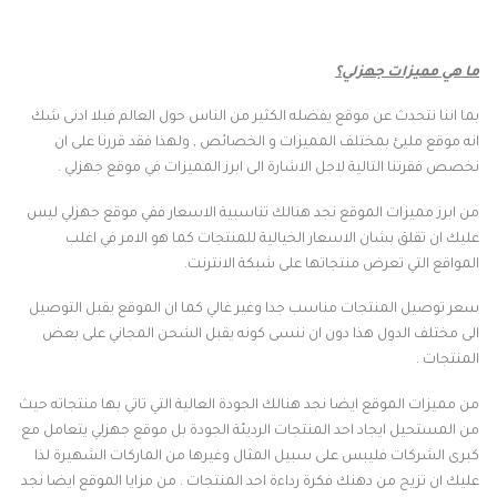
ما هي مميزات جهزلي؟
بما اننا نتحدث عن موقع يفضله الكثير من الناس حول العالم فبلا ادنى شك
انه موقع مليئ بمختلف المميزات و الخصائص , ولهذا فقد قررنا على ان
نخصص فقرتنا التالية لاجل الاشارة الى ابرز المميزات في موقع جهزلي .
من ابرز مميزات الموقع نجد هنالك تناسبية الاسعار ففي موقع جهزلي ليس
عليك ان تقلق بشان الاسعار الخيالية للمنتجات كما هو الامر في اغلب
المواقع التي تعرض منتجاتها على شبكة الانترنت.
سعر توصيل المنتجات مناسب جدا وغير غالي كما ان الموقع يقبل التوصيل
الى مختلف الدول هذا دون ان ننسى كونه يقبل الشحن المجاني على بعض
المنتجات .
من مميزات الموقع ايضا نجد هنالك الجودة العالية التي تاتي بها منتجاته حيث
من المستحيل ايجاد احد المنتجات الرديئة الجودة بل موقع جهزلي يتعامل مع
كبرى الشركات فليبس على سبيل المثال وغيرها من الماركات الشهيرة لذا
عليك ان تزيح من دهنك فكرة رداءة احد المنتجات . من مزايا الموقع ايضا نجد