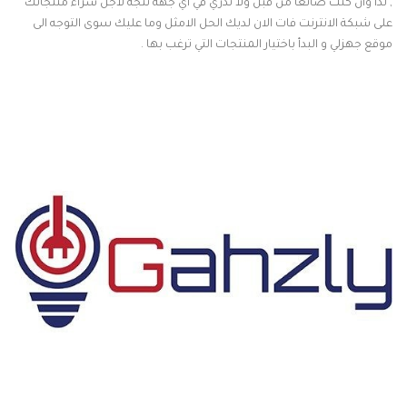
, لذا وان كنت ضائعا من قبل ولا تدري في اي جهة تتجه لاجل شراء منتجاتك
على شبكة الانترنت فات الان لديك الحل الامثل وما عليك سوى التوجه الى
موقع جهزلي و البدأ باختيار المنتجات التي ترغب بها .