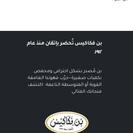
بن فكاكيس
تُحضر بإتقان منذ عام
١٩١٢.
بن مُصدر بشكل احترافي ومحمص
بكميات صغيرة—جرّب قهوتنا الغامقة
القوية أو المتوسطة الناعمة. اكتشف
فنجانك المثالي.