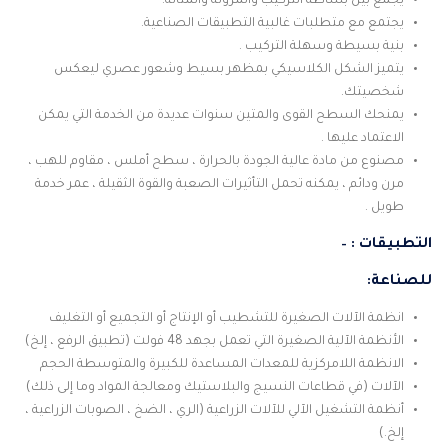
يجمع بين بساطة التركيب والمرونة والمتانة.
يجتمع مع متطلبات غالبية التطبيقات الصناعية.
بنية بسيطة وسهلة التركيب .
يتميز الشكل الكلاسيكي بمظهر بسيط وشعور عصري ليعكس
شخصيتك.
يمنحك السطح القوى والمتين سنوات عديدة من الخدمة التي يمكن
الاعتماد عليها .
مصنوع من مادة عالية الجودة بالحرارة ، سطح أملس ، مقاوم للهب ،
مرن ودائم ، يمكنه تحمل التأثيرات الصعبة والقوة الثقيلة ، عمر خدمة
طويل .
التطبيقات : –
للصناعة:
انظمة الآلات الصغيرة للتشطيب أو الإنتاج أو التجميع أو التغليف
الأنظمة الآلية الصغيرة التي تعمل بجهد 48 فولت (تطبيق الرفع ، إلخ)
الانظمة اللامركزية للمعدات المساعدة للكبيرة والمتوسطة الحجم
الآلات (في قطاعات النسيج والبلاستيك ومعالجة المواد وما إلى ذلك)
أنظمة التشغيل الآلي للآلات الزراعية (الري ، الضخ ، الصوبات الزراعية ،
إلخ.)