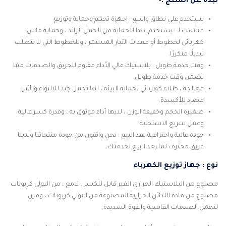
نبذة عن المنتج :-
يستخدم على نطاق واسع : اجهزة تحكم وحماية وتوزيع
مناسب لـ : يستخدم هذا للحماية من الحمل الزائد ، وحماية ماس
كهربائى لخطوط أو معدات التيار المستمر ، وللخطوط التي لا تتطلب
تبديلًا متكررًا.
وقت خدمة طويل : بلاستيك عالي الأداء مقاوم للحريق والصدمات مما
يضمن وقت خدمة طويل.
معالجة ، طلاء كهربائي لحماية البيئة ، لها تحمل جيد للالتواء وتأثير
مضاد للأكسدة.
صغيرة الحجم وخفيفة الوزن ، لديها أداء موثوق به ، وقدرة كسر عالية
وعمل سريع الاستجابة.
جودة عالية واحترافية بعد البيع : نحن واثقون من جودة منتجاتنا ولدينا
فريق محترف لما بعد البيع لخدمتك.
نوع : جهاز توزيع الكهرباء
مصنوع من البلاستيك الحراري الغير قابل للكسر ، لامع ، من البولي كربونات
مصنوع من مادة اللدائن الحرارية المصنوعة من البولي كربونات ، ومرن
لتحمل الصدمات القاسية والقوة الشديدة.