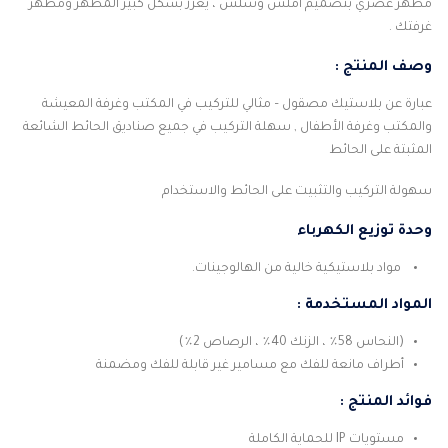
مظهر عصري بتصميم أملس وسلس ، يعزز بشكل كبير المظهر ومظهر
غرفتك .
وصف المنتج :
عبارة عن بلاستيك مصقول – مثالي للتركيب في المكتب وغرفة المعيشة
والمكتب وغرفة الأطفال , سهلة التركيب في جميع صناديق الحائط الشائعة
المثبتة على الحائط
سهولة التركيب والتثبيت على الحائط والاستخدام
وحدة توزيع الكهرباء
مواد بلاستيكية خالية من الهالوجينات.
المواد المستخدمة :
(النحاس 58٪ ، الزنك 40٪ ، الرصاص 2٪)
أطراف مانعة للفك مع مسامير غير قابلة للفك ومضمنة
فوائد المنتج :
مستويات IP للحماية الكاملة