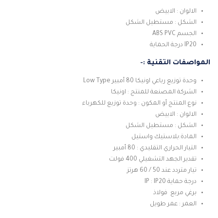
الالوان : الابيض
الشكل : مستطيل الشكل
الجسم ABS PVC
IP20 درجة الحماية
المواصفات التقنية :-
وحدة توزيع رباعي اونيكا 80 أمبير Low Type
الشركة المصنعة للمنتج : اونيكا
نوع المنتج أو المكون : وحدة توزيع للكهرباء
الالوان : الابيض
الشكل : مستطيل الشكل
المادة:بلاستيك واستيل
التيار الحراري التقليدي : 80 أمبير
تقدير الجهد التشغيلي 400 فولت
تيار متردد عند 50 / 60 هرتز
درجة حماية IP : IP20
برغي مربع فولاذ
العمر : عمر طويل