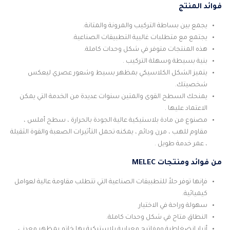
فوائد المنتج
يجمع بين بساطة التركيب والمرونة والمتانة.
يجتمع مع متطلبات غالبية التطبيقات الصناعية.
هذه المنتجات متوفر في شكل وحدات كاملة.
بنية بسيطة وسهلة التركيب .
يتميز الشكل الكلاسيكي بمظهر بسيط وشعور عصري ليعكس
شخصيتك.
يمنحك السطح القوى والمتين سنوات عديدة من الخدمة التي يمكن
الاعتماد عليها .
مصنوع من مادة بلاستيكية عالية الجودة بالحرارة ، سطح أملس ،
مقاوم للهب ، مرن ودائم ، يمكنه تحمل التأثيرات الصعبة والقوة الثقيلة
، عمر خدمة طويل .
من فوائد ومنتجات MELEC
فإنها توفر حلاً للتطبيقات الصناعية التي تتطلب مقاومة عالية لعوامل
كيميائية.
سهولة وراحة في الاختيار
النطاق متاح في شكل وحدات كاملة.
أزرار انضغاطية ومفاتيح معيارية بلاستيكية بها خاتم بمظهر معدنى