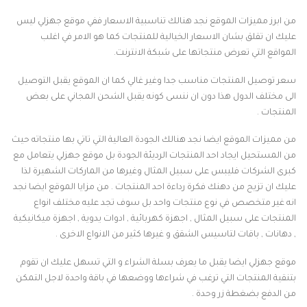
من ابرز مميزات الموقع نجد هنالك تناسبية الاسعار ففي موقع جهزلي ليس
عليك ان تقلق بشان الاسعار الخيالية للمنتجات كما هو الامر في اغلب
المواقع التي تعرض منتجاتها على شبكة الانترنت.
سعر توصيل المنتجات مناسب جدا وغير غالي كما ان الموقع يقبل التوصيل
الى مختلف الدول هذا دون ان ننسى كونه يقبل الشحن المجاني على بعض
المنتجات .
من مميزات الموقع ايضا نجد هنالك الجودة العالية التي تاتي بها منتجاته حيث
من المستحيل ايجاد احد المنتجات الرديئة الجودة بل موقع جهزلي يتعامل مع
كبرى الشركات فليبس على سبيل المثال وغيرها من الماركات الشهيرة لذا
عليك ان تزيح من دهنك فكرة رداءة احد المنتجات . من مزايا الموقع ايضا نجد
انه غير متخصص في نوع منتجات واحد بل سوف تجد عليه مختلف انواع
المنتجات على سبيل المثال , اجهزة كهربائية , ادوات يدوية , اجهزة ميكانيكية
, دهانات , باقات لتاسيس الشقق و غيرها كثير من الانواع الاخرى .
موقع جهزلي ايضا يقبل ما يعرف بسلة الشراء و التي تسهل عليك ان تقوم
بتنقية المنتجات التي ترغب في شراءها ووضعها في باقة واحدة لاجل التمكن
من الدفع بضغطة زر وحدة .