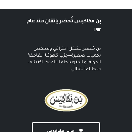
بن فكاكيس
تُحضر بإتقان منذ عام
١٩١٢.
بن مُصدر بشكل احترافي ومحمص
بكميات صغيرة—جرّب قهوتنا الغامقة
القوية أو المتوسطة الناعمة. اكتشف
فنجانك المثالي.
جرب فكاكيس