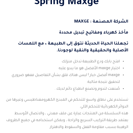
Spring Maxge
الشركة المصنعة : MAXGE
مأخذ كهرباء ومفاتيح تبديل محددة
تجعلنا الحياة الحديثة نتوق إلى الطبيعة ، مع اللمسات
الأصلية والحقيقية والنقية لوجودنا.
افتح بابك ودع الطبيعة تدخل منزلك
اختيار maxge الأفضل هو ما يبدو عليه
maxge أفضل خيار ! ليس هناك قلق بشأن التفاصيل ففهو ضروري
لتحقيق نتيجة مثالية.
صُنعت لتدوم وتصنع انطباع دائم لديك .
تستخدم على نطاق واسع للتحكم في المبدئ الكهرومغناطيسي وغيرها من
الدوائر الكهربائية للتحكم الآلي.
هذه السلسلة من المنتجات عبارة عن ملف معدني ، والاتصال الأوسط
يعتمد طريقة التركيب السريع والراحة ، ويمكن استخدامه في جميع الظروف
الرهيبة بسبب مقاومة القفل والسقوط والاهتزاز.