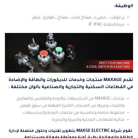
الوظيفة:
زر مؤقت ، مضيء ، مفتاح محدد ، مفتاح ، طوارئ ، فطر .
درجة الحماية IP: IP40
تقدم MAXAGE منتجات وخدمات للديكورات والطاقة والإضاءة
في القطاعات السكنية والتجارية والصناعية بالوان مختلفة .
منتجات MAXAGE من الشاسيهات والاوجه والمقابس والمفاتيح
واللمبات وغيرها من المنتجات الكثيرة المهمة فى سوق العمل .
مجموعة شاملة وتنافسية من ملحقات الاوجه والشاسيهات .
مثالية للقطاعات المحلية والتجزئة والتجارية .
تقوم شركة MAXGE ELECTRIC بتطوير تقنيات وحلول متصلة لإدارة
الطاقة والمعالجة بطرق آمنة وموثوقة وفعالة ومستدامة