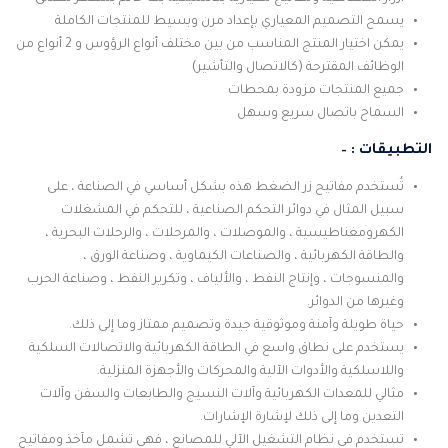
يسمح التصميم المعياري بإعداد مرن وبسيط للمنتجات الكاملة
يمكن اختيار المنتج المناسب من بين مختلف أنواع الرؤوس و 2 أنواع من
الوظائف المقترحة (كالاتصال والتأشير)
جميع المنتجات مزودة بمحطات
السماح باتصال سريع وسهل
التطبيقات : –
تُستخدم مفاتيح زر الضغط هذه بشكل أساسي في الصناعة ، على
سبيل المثال في دوائر التحكم الصناعية ، للتحكم في المشغلات
الكهرومغناطيسية ، والموصلات ، والمرحلات ، والرحلات البحرية ،
والطاقة الكهربائية ، والصناعات الكيماوية ، وصناعة الورق ،
والمنسوجات ، وإنتاج النفط ، والألياف ، وتكرير النفط ، وصناعة الحرب
وغيرها من الدوائر.
حياة طويلة وآمنة وموثوقية جيدة وتصميم ممتاز وما إلى ذلك.
يستخدم على نطاق واسع في الطاقة الكهربائية والاتصالات السلكية
واللاسلكية والأدوات الآلية والمحركات والأجهزة المنزلية.
مثالي للمعدات الكهربائية وآلات النسيج والطابعات والسفن وآلات
التعدين وما إلى ذلك لإشارة الإشارات.
تستخدم فى نظام التشغيل الآلي للمصانع ، فهى تشمل مآخذ ومفاتيح