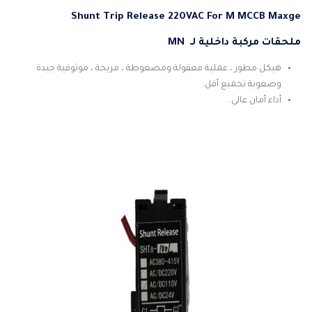
Shunt Trip Release 220VAC For M MCCB Maxge
ملحقات مركبة داخلية لـ MN
هيكل مطور ، عملية معقولة ومضغوطة ، مريحة ، موثوقية جيدة
وصعوبة تجميع أقل.
أداء أمان عالي .