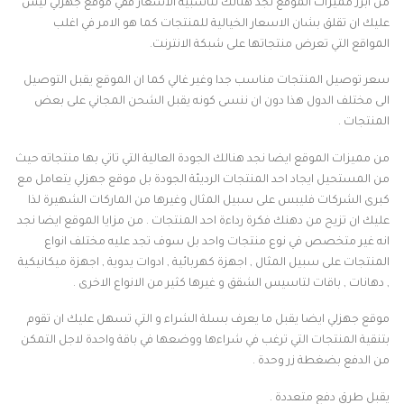
من ابرز مميزات الموقع نجد هنالك تناسبية الاسعار ففي موقع جهزلي ليس
عليك ان تقلق بشان الاسعار الخيالية للمنتجات كما هو الامر في اغلب
المواقع التي تعرض منتجاتها على شبكة الانترنت.
سعر توصيل المنتجات مناسب جدا وغير غالي كما ان الموقع يقبل التوصيل
الى مختلف الدول هذا دون ان ننسى كونه يقبل الشحن المجاني على بعض
المنتجات .
من مميزات الموقع ايضا نجد هنالك الجودة العالية التي تاتي بها منتجاته حيث
من المستحيل ايجاد احد المنتجات الرديئة الجودة بل موقع جهزلي يتعامل مع
كبرى الشركات فليبس على سبيل المثال وغيرها من الماركات الشهيرة لذا
عليك ان تزيح من دهنك فكرة رداءة احد المنتجات . من مزايا الموقع ايضا نجد
انه غير متخصص في نوع منتجات واحد بل سوف تجد عليه مختلف انواع
المنتجات على سبيل المثال , اجهزة كهربائية , ادوات يدوية , اجهزة ميكانيكية
, دهانات , باقات لتاسيس الشقق و غيرها كثير من الانواع الاخرى .
موقع جهزلي ايضا يقبل ما يعرف بسلة الشراء و التي تسهل عليك ان تقوم
بتنقية المنتجات التي ترغب في شراءها ووضعها في باقة واحدة لاجل التمكن
من الدفع بضغطة زر وحدة .
يقبل طرق دفع متعددة .