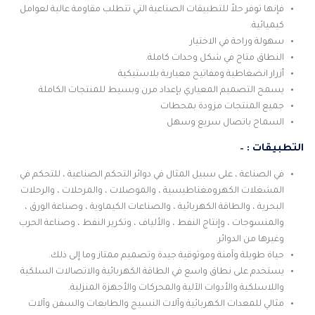
فإنها توفر حلاً للتطبيقات الصناعية التي تتطلب مقاومة عالية لعوامل
كيميائية.
سهولة وراحة في الاختيار
النطاق متاح في شكل وحدات كاملة.
أزرار انضغاطية ومفاتيح معيارية بلاستيكية
يسمح التصميم المعياري بإعداد مرن وبسيط للمنتجات الكاملة
جميع المنتجات مزودة بمحطات
السماح باتصال سريع وسهل
التطبيقات : –
في الصناعة ، على سبيل المثال في دوائر التحكم الصناعية ، للتحكم في
المشغلات الكهرومغناطيسية ، والموصلات ، والمرحلات ، والرحلات
البحرية ، والطاقة الكهربائية ، والصناعات الكيماوية ، وصناعة الورق ،
والمنسوجات ، وإنتاج النفط ، والألياف ، وتكرير النفط ، وصناعة الحرب
وغيرها من الدوائر.
حياة طويلة وآمنة وموثوقية جيدة وتصميم ممتاز وما إلى ذلك.
يستخدم على نطاق واسع في الطاقة الكهربائية والاتصالات السلكية
واللاسلكية والأدوات الآلية والمحركات والأجهزة المنزلية.
مثالي للمعدات الكهربائية وآلات النسيج والطابعات والسفن وآلات