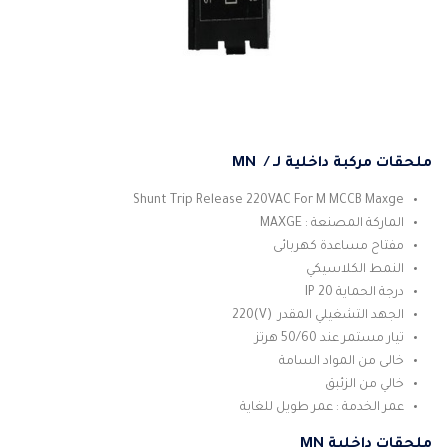
ملحقات مركبة داخلية لـ / MN
Shunt Trip Release 220VAC For M MCCB Maxge
الماركة المصنعة : MAXGE
مفتاح مساعدة كهربائى
النمط الكلاسيكي
درجة الحماية IP 20
الجهد التشغيلي المقدر (V)220
تيار مستمر عند 50/60 هرتز
خالى من المواد السامة
خالي من الزئبق
عمر الخدمة : عمر طويل للغاية
ملحقات داخلية MN