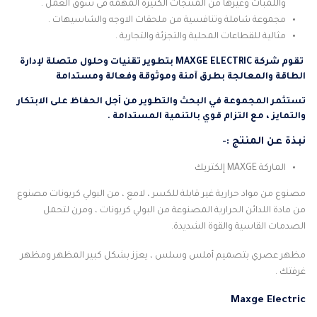
واللمبات وغيرها من المنتجات الكثيرة المهمة فى سوق العمل .
مجموعة شاملة وتنافسية من ملحقات الاوجه والشاسيهات .
مثالية للقطاعات المحلية والتجزئة والتجارية .
تقوم شركة MAXGE ELECTRIC بتطوير تقنيات وحلول متصلة لإدارة
الطاقة والمعالجة بطرق آمنة وموثوقة وفعالة ومستدامة
تستثمر المجموعة في البحث والتطوير من أجل الحفاظ على الابتكار
والتمايز ، مع التزام قوي بالتنمية المستدامة .
نبذة عن المنتج :-
الماركة MAXGE إلكتريك
مصنوع من مواد حرارية غير قابلة للكسر ، لامع ، من البولي كربونات مصنوع
من مادة اللدائن الحرارية المصنوعة من البولي كربونات ، ومرن لتحمل
الصدمات القاسية والقوة الشديدة.
مظهر عصري بتصميم أملس وسلس ، يعزز بشكل كبير المظهر ومظهر
غرفتك .
Maxge Electric