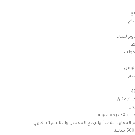
بع
ي / عتيق
رجي
وم المقاوم للصدأ والزجاج المقسى والبلاستيك القوي