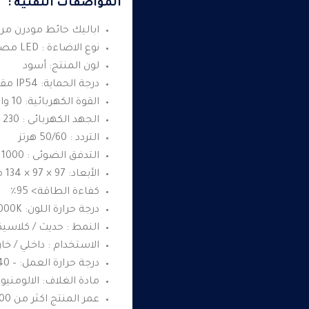
المواصفات التقنية :
اباليك حائط مودرن مر
نوع الاضاءة : LED مصباح
لون المنتج: أسود
درجة الحماية: IP54 مقاوم للماء
القوة الكهربائية: 10 واط
الجهد الكهربائى : 230 فولت
التردد : 50/60 هرتز
التدفق الضوئى : 1000 لومن
الأبعاد: 97 × 97 × 134 ملم
كفاءة الطاقة> 95٪
درجة حرارة اللون: 4000K
النمط : حديث / كلاسيك
الاستخدام : داخلي / خا
درجة حرارة العمل: – 40 – + 70 درجة مئوية
مادة الغلاف: الالومني
عمر المنتج اكثر من 50000 ساعة