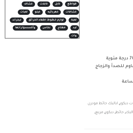
قواطع
كابل
كابلات
كشاف
كشافات
كهربائيه
كيلو
لمبات
لمبة
لوازم خطوط اطفاء الحرائق
ليجراند
ليد
مفتاح
نحاس
وأكسسواراتها
وات
قاوم للصدأ والزجاج
ت ديكور
,
اباليك حائط مودرن
اليك
,
حائط
,
ديكور
,
مربع
,