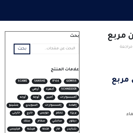
ن مربع
بحث
مراجعة
بحث
علامات المنتج
 مربع
SCAME
SANSHE
IP44
GEWISS
SCHNEIDER
أجهزة
أرضي
أكسسوارات
أمبير
أوجة
أوجه
إضاءة
إكسسوارات
السويدي
بتشينو
بريزة
تحكم
جويس
خارج
خارجى
ديكور
سانشي
سكام
سلك
شنايدر
فاز
فتحة
فيشة
فيليبس