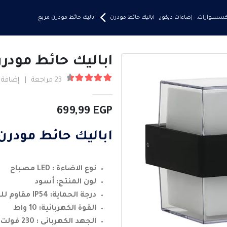
إكسسوارات
,
إضاءات ديكور
,
اباليك حائط مودرن
اباليك حائط مودرن مربع
اباليك حائط مودر
23
مراجعة
|
إضافة 
4.61
من ٪1$s5٪2$s
699,99
EGP
اباليك حائط مودرن
نوع الاضاءة : LED مصباح
لون المنتج: أسود
درجة الحماية: IP54 مقاوم للماء
القوة الكهربائية: 10 واط
الجهد الكهربائى : 230 فولت