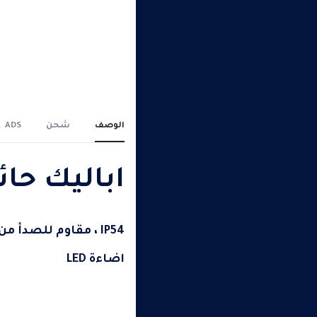
الوصف
شحن
ADS
اباليك حا
IP54 ، مقاوم للصدأ من الألومنيوم
اضاءة LED