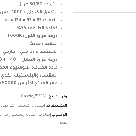
التردد : 50/60 هرتز
التدفق الضوئى : 1000 لومن
الأبعاد: 97 × 97 × 134 ملم
كفاءة الطاقة> 95٪
درجة حرارة اللون: 4000K
النمط : حديث
الاستخدام : داخلي – خارجي
درجة حرارة العمل: – 40 – + 70 درجة مئوية
مادة الغلاف: الالومنيوم الم
المقسى والبلاستيك القوي
عمر المنتج اكثر من 50000 ساعة
رمز المنتج:
Gahzly_358514
التصنيفات:
إضاءة و إكسسوارات
,
إضاءا
الوسوم:
إضاءات
,
إضاءة
,
إكسسوارات
,
اب
مودرن