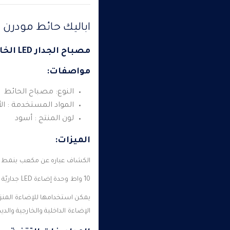
اباليك حائط مودرن 
مصباح الجدار LED الخارجي – مربع لأعلى / لأسفل 10W IP54
مواصفات:
النوع: مصباح الحائط
المواد المستخدمة : ال
لون المنتج : أسود
الميزات:
الكشاف عباره عن مكعب بنمط حد
10 واط وحدة إضاءة LED جداريّة مصباح ، ممتازة IP54 خصائص مقاومة للماء.
يمكن استخدامها للإضاءة المنزلي
الإضاءة الداخلية والخارجية والديك