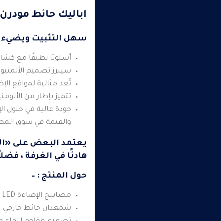
اباليك حائط مودرن
سهل التثبيت ويضيء ب
أسلوبًا نظيفًا مع كشا
سيبرز تصميم الألمنيوم
تُعد مثالية لمواقع الإ
تتميز بإطار من الألوم
جودة عالية في حلول الإ
والقيمة في سوق الم
يعتمد البعض على «الأبا
هادئًا في الغرفة ، فضل
حول المنتج : –
مصابيح الإضاءة LED للاستخدام الخارجي والداخلي
شمعدان حائط خارجي عالى الجودة مصنف IP65 ،