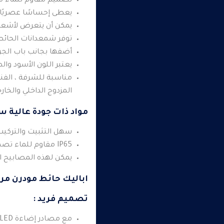
تصميم مقاوم للماء 
يعطى إحساسًا عصريًا في
يمكن أن يتعرض لأشعة
توفر شمعدانات الحائط 
أضفها بجانب باب الجرا
يعتبر اللون الأسود وال
مناسبة للشرفة ، الفناء 
المزدوج الداخلي والخارج
مواد ذات جودة عالية 
سهل التثبيت والتركيب
IP65 مقاوم للماء تصميم غطاء محكم يحمي مصدر الضوء من المطر وتراكم الغبار.
يمكن لهذه المصابيح ال
اباليك حائط مودرن مر
تصميم فريد :
مع مصادر إضاءة LED مدمجة