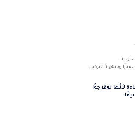
خارجية.
ممتازًا وسهولة التركيب
َّها توفِّر جوًّا
يقًا.