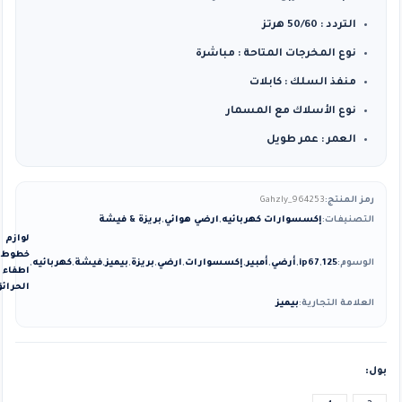
التردد : 50/60 هرتز
نوع المخرجات المتاحة : مباشرة
منفذ السلك : كابلات
نوع الأسلاك مع المسمار
العمر : عمر طويل
رمز المنتج:
Gahzly_964253
التصنيفات:
إكسسوارات كهربائيه
,
ارضي هوائي
,
بريزة & فيشة
لوازم
خطوط
الوسوم:
125
,
ip67
,
أرضي
,
أمبير
,
إكسسوارات
,
ارضي
,
بريزة
,
بيميز
,
فيشة
,
كهربائيه
,
اطفاء
الحرائ
العلامة التجارية:
بيميز
بول