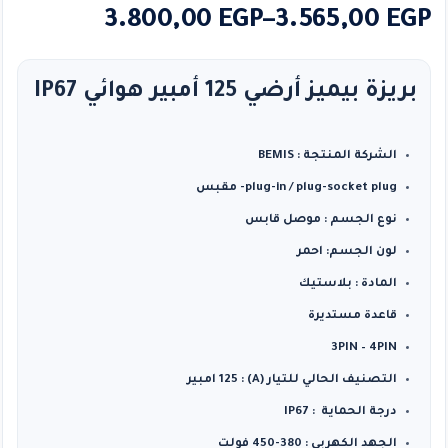
نطاق
3.800,00
EGP
–
3.565,00
EGP
السعر:
من
بريزة بيميز أرضي 125 أمبير هوائي IP67
خلال
الشركة المنتجة : BEMIS
plug-in / plug-socket plug- مقبس
نوع الجسم : موصل قابس
لون الجسم: احمر
المادة : بلاستيك
قاعدة مستديرة
3PIN – 4PIN
التصنيف الحالي للتيار (A) : 125 امبير
درجة الحماية : IP67
الجهد الكهربى : 380-450 فولت