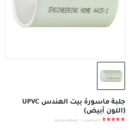
جلبة ماسورة بيت الهندس UPVC
(اللون أبيض)
3
مراجعات
|
إضافة مراجعة
5.00
من ٪1$s5٪2$s