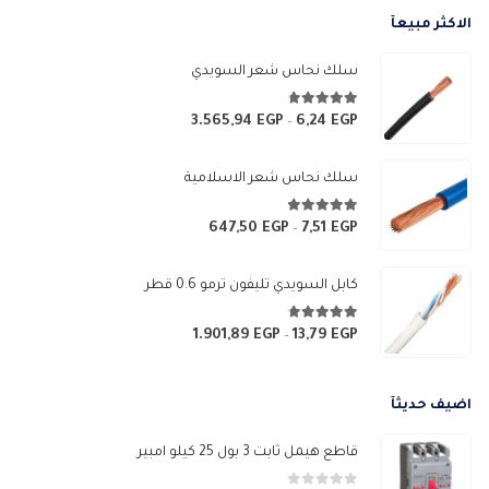
الاكثر مبيعآ
سلك نحاس شعر السويدي
4.67
من 5
3.565,94
EGP
6,24
EGP
نطاق
–
السعر:
من
سلك نحاس شعر الاسلامية
خلال
4.83
من 5
647,50
EGP
7,51
EGP
نطاق
–
السعر:
من
كابل السويدي تليفون ترمو 0.6 قطر
خلال
4.67
من 5
1.901,89
EGP
13,79
EGP
نطاق
–
السعر:
من
اضيف حديثآ
خلال
قاطع هيمل ثابت 3 بول 25 كيلو امبير