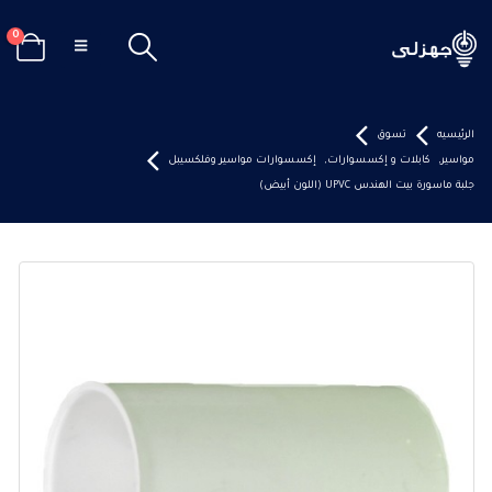
0
الرئيسيه
تسوق
مواسير
,
كابلات و إكسسوارات
,
إكسسوارات مواسير وفلكسيبل
جلبة ماسورة بيت الهندس UPVC (اللون أبيض)