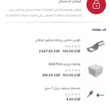
ضمان أستبدال
جهزلي هيضمنلك كل المنتجات لمده سنتين و مش بس
كده هيخزنلك شهاده الضمان علي قاعده البينات الخاصه بنا
قد يهمك
كوس نحاس برباط مجلفن ايطالي
0
من 5
2.667,00
EGP
140,00
EGP
نطاق
–
السعر:
من
بواطة حراريه Adal Pano
خلال
0
من 5
410,00
EGP
150,00
EGP
نطاق
–
السعر:
من
مسمار سيلف دريل 3 سم
خلال
0
من 5
4,00
EGP