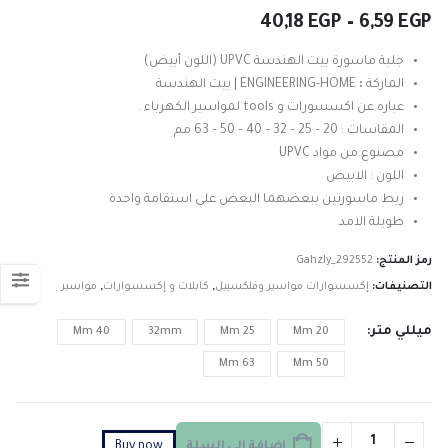
نطاق
40,18
EGP
–
6,59
EGP
السعر:
من
جلبة ماسورة بيت الهندسة UPVC (اللون أبيض)
الماركة
:
ENGINEERING-HOME | بيت الهندسة
خلال
عباره عن اكسسورات و tools لمواسير الكهرباء .
المقاسات : 20 – 25 – 32 – 40 – 50 – 63 مم
مصنوع من مواد UPVC
اللون : الابيض
ربط ماسورتين ببعضهما البعض على استقامة واحدة
طويلة الامد
رمز المنتج:
Gahzly_292552
التصنيفات:
إكسسوارات مواسير وفلكسيبل
,
كابلات و إكسسوارات
,
مواسير
ميللي متر
40 Mm
32mm
25 Mm
20 Mm
63 Mm
50 Mm
إضافة إلى السلة
Buy now