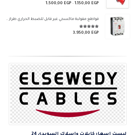
خلال
5.00
من 5
1.500,00
EGP
1.150,00
EGP
نطاق
–
السعر:
من
قواطع مقولبة ماكسجي غير قابل للضبط الحراري طراز (SGM3-250L)
خلال
5.00
من 5
3.950,00
EGP
ليست اسعار كابلات واسلاك السويدي 24
5